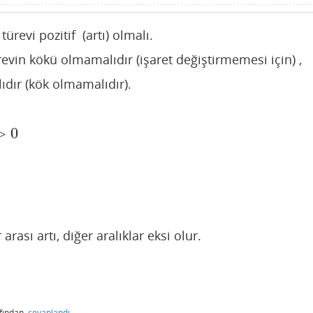
ürevi pozitif (artı) olmalı.
evin kökü olmamalıdır (işaret değiştirmemesi için) ,
ıdır (kök olmamalıdır).
>
0
 arası artı, diğer aralıklar eksi olur.
afından
cevaplandı