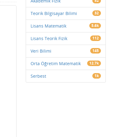
Akademik Fizik
52
Teorik Bilgisayar Bilimi
32
Lisans Matematik
5.6k
Lisans Teorik Fizik
112
Veri Bilimi
145
Orta Öğretim Matematik
12.7k
Serbest
1k