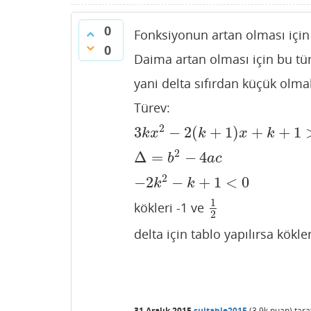
0
Fonksiyonun artan olması için t
0
Daima artan olması için bu tür
yani delta sıfırdan küçük olmal
Türev:
2
3
−
2
(
+
1
)
+
+
1
3
k
x
2
−
2
(
k
+
1
)
x
+
k
+
1
>
0
k
x
k
x
k
2
Δ
=
−
4
Δ
=
b
2
−
4
a
c
b
a
c
2
−
2
−
+
1
<
0
−
2
k
2
−
k
+
1
<
0
k
k
1
kökleri -1 ve
1
2
2
delta için tablo yapılırsa kökler
31 Aralık 2015
suitable2015
(
3.9k
puan)
tar