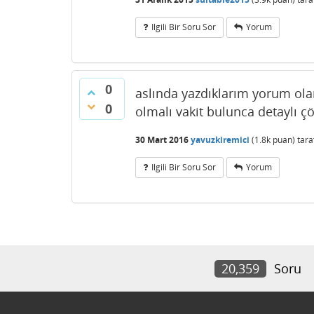
Ilgili Bir Soru Sor
Yorum
0
aslında yazdıklarım yorum ol
0
olmalı vakit bulunca detaylı 
30 Mart 2016
yavuzkiremici
(
1.8k
puan)
tar
Ilgili Bir Soru Sor
Yorum
20,359
Soru