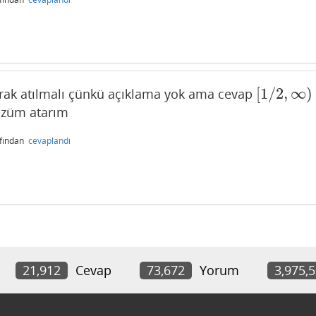
[
1
/
2
,
∞
)
arak atılmalı çünkü açıklama yok ama cevap
[
1
/
2
,
∞
)
çözüm atarım
afından
cevaplandı
21,912
Cevap
73,672
Yorum
3,975,