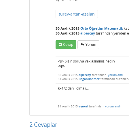
türev-artan-azalan
30 Aralık 2015
Orta Öğretim Matematik
kat
30 Aralık 2015
alpercay
tarafından
yeniden et
Cevap
Yorum
<p> Sizin soruya yaklasiminiz nedir?
</p>
30 Aralık 2015
alpercay
tarafından
yorumlandı
31 Aralık 2015
DoganDonmez
tarafından
düzenlen
k=1/2 dahil olmalı...
31 Aralık 2015
eynesi
tarafından
yorumlandı
2
Cevaplar