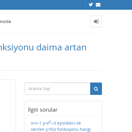
mızda
nksiyonu daima artan
İlgili sorular
2
x=t+1 y=
+3 eşitlikleri ile
t
2
t
verilen y=f(x) fonksiyonu hangi