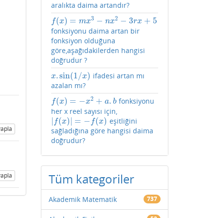
aralıkta daima artandır?
3
2
(
)
=
−
−
3
+
5
f
(
x
)
=
m
x
3
−
n
x
2
−
3
r
x
+
5
f
x
m
x
n
x
r
x
fonksiyonu daima artan bir
fonksiyon olduğuna
göre,aşağıdakilerden hangisi
doğrudur ?
.
sin
(
1
/
)
ifadesi artan mı
x
.
sin
(
1
/
x
)
x
x
azalan mı?
2
(
)
=
−
+
.
fonksiyonu
f
(
x
)
=
−
x
2
+
a
.
b
f
x
x
a
b
her x reel sayısı için,
|
(
)
|
=
−
(
)
eşitliğini
|
f
(
x
)
|
=
−
f
(
x
)
f
x
f
x
apla
sağladığına göre hangisi daima
doğrudur?
Tüm kategoriler
apla
Akademik Matematik
737