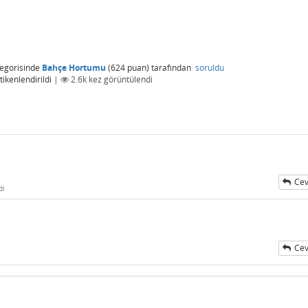
egorisinde
Bahçe Hortumu
(
624
puan)
tarafından
soruldu
ikenlendirildi
|
2.6k
kez görüntülendi
Cev
di
Cev