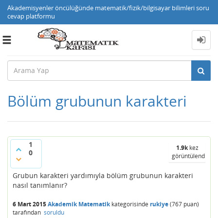
Akademisyenler öncülüğünde matematik/fizik/bilgisayar bilimleri soru
cevap platformu
Toggle
navigation
Bölüm grubunun karakteri
1
1.9k
kez
0
görüntülendi
Grubun karakteri yardımıyla bölüm grubunun karakteri
nasıl tanımlanır?
6 Mart 2015
Akademik Matematik
kategorisinde
rukiye
(
767
puan)
tarafından
soruldu