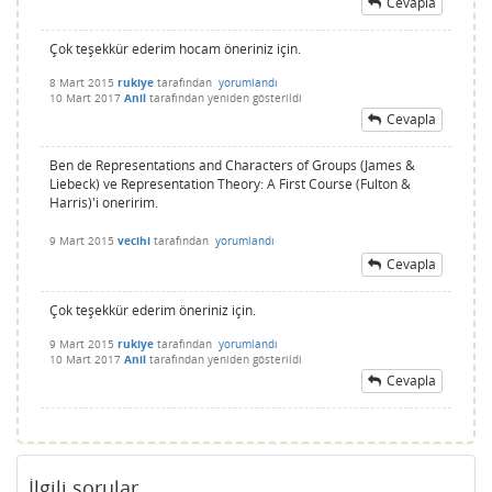
Cevapla
Çok teşekkür ederim hocam öneriniz için.
8 Mart 2015
rukiye
tarafından
yorumlandı
10 Mart 2017
Anil
tarafından
yeniden gösterildi
Cevapla
Ben de Representations and Characters of Groups (James &
Liebeck) ve Representation Theory: A First Course (Fulton &
Harris)'i oneririm.
9 Mart 2015
vecihi
tarafından
yorumlandı
Cevapla
Çok teşekkür ederim öneriniz için.
9 Mart 2015
rukiye
tarafından
yorumlandı
10 Mart 2017
Anil
tarafından
yeniden gösterildi
Cevapla
İlgili sorular