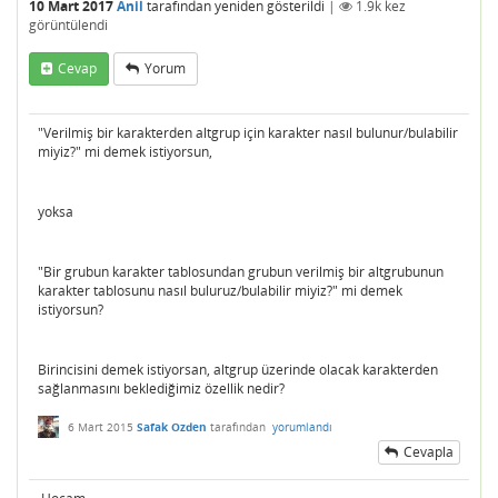
10 Mart 2017
Anil
tarafından
yeniden gösterildi
|
1.9k
kez
görüntülendi
Cevap
Yorum
"Verilmiş bir karakterden altgrup için karakter nasıl bulunur/bulabilir
miyiz?" mi demek istiyorsun,
yoksa
"Bir grubun karakter tablosundan grubun verilmiş bir altgrubunun
karakter tablosunu nasıl buluruz/bulabilir miyiz?" mi demek
istiyorsun?
Birincisini demek istiyorsan, altgrup üzerinde olacak karakterden
sağlanmasını beklediğimiz özellik nedir?
6 Mart 2015
Safak Ozden
tarafından
yorumlandı
Cevapla