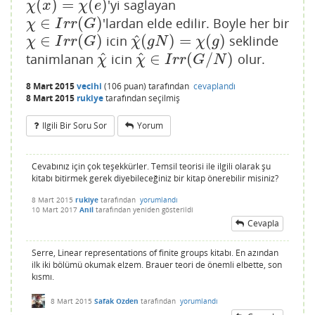
(
)
=
(
)
'yi saglayan
χ
(
x
)
=
χ
(
e
)
χ
x
χ
e
∈
(
)
'lardan elde edilir. Boyle her bir
χ
∈
I
r
r
(
G
)
χ
I
r
r
G
^
∈
(
)
(
)
=
(
)
icin
seklinde
χ
∈
I
r
r
(
G
)
χ
^
(
g
N
)
=
χ
(
g
)
χ
I
r
r
G
χ
g
N
χ
g
^
^
∈
(
/
)
tanimlanan
icin
olur.
χ
^
χ
^
∈
I
r
r
(
G
/
N
)
χ
χ
I
r
r
G
N
8 Mart 2015
vecihi
(
106
puan)
tarafından
cevaplandı
8 Mart 2015
rukiye
tarafından
seçilmiş
Ilgili Bir Soru Sor
Yorum
Cevabınız için çok teşekkürler. Temsil teorisi ile ilgili olarak şu
kitabı bitirmek gerek diyebileceğiniz bir kitap önerebilir misiniz?
8 Mart 2015
rukiye
tarafından
yorumlandı
10 Mart 2017
Anil
tarafından
yeniden gösterildi
Cevapla
Serre, Linear representations of finite groups kitabı. En azından
ilk iki bölümü okumak elzem. Brauer teori de önemli elbette, son
kısmı.
8 Mart 2015
Safak Ozden
tarafından
yorumlandı