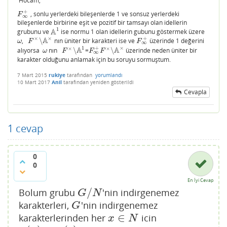
Hocam,
+
, sonlu yerlerdeki bileşenlerde 1 ve sonsuz yerlerdeki
F
∞
+
F
∞
bileşenlerde birbirine eşit ve pozitif bir tamsayı olan idellerin
1
A
grubunu ve
ise normu 1 olan idellerin gubunu göstermek üzere
A
1
×
A
+
×
,
∖
nın üniter bir karakteri ise ve
üzerinde 1 değerini
ω
F
×
∖
A
×
F
∞
+
ω
F
F
∞
1
×
A
+
A
×
×
alıyorsa
nın
∖
=
∖
üzerinde neden üniter bir
ω
F
×
∖
A
1
F
∞
+
F
×
∖
A
×
ω
F
F
F
∞
karakter olduğunu anlamak için bu soruyu sormuştum.
7 Mart 2015
rukiye
tarafından
yorumlandı
10 Mart 2017
Anil
tarafından
yeniden gösterildi
Cevapla
1
cevap
0
0
En İyi Cevap
/
Bolum grubu
'nin indirgenemez
G
/
N
G
N
karakterleri,
'nin indirgenemez
G
G
∈
karakterlerinden her
icin
x
∈
N
x
N