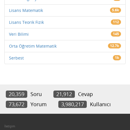
Lisans Matematik
5.6k
Lisans Teorik Fizik
112
Veri Bilimi
145
Orta Öğretim Matematik
12.7k
Serbest
1k
20,359
Soru
21,912
Cevap
73,672
Yorum
3,980,217
Kullanıcı
İletişim