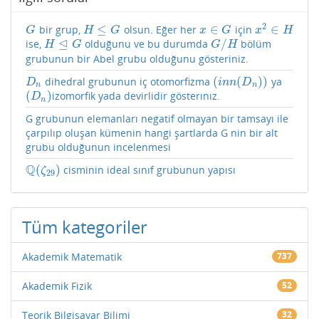
2
≤
∈
∈
bir grup,
olsun. Eğer her
için
G
H
≤
G
x
∈
G
x
2
∈
H
G
H
G
x
G
x
H
⊴
/
ise,
olduğunu ve bu durumda
bölüm
H
⊴
G
G
/
H
H
G
G
H
grubunun bir Abel grubu olduğunu gösteriniz.
(
(
)
)
dihedral grubunun iç otomorfizma
ya
D
n
(
i
n
n
(
D
n
)
)
D
i
n
n
D
n
n
(
)
izomorfik yada devirlidir gösterınız.
(
D
n
)
D
n
G grubunun elemanları negatif olmayan bir tamsayı ile
çarpılıp oluşan kümenin hangi şartlarda G nin bir alt
grubu olduğunun incelenmesi
Q
(
)
cisminin ideal sınıf grubunun yapısı
Q
(
ζ
29
)
ζ
29
Tüm kategoriler
Akademik Matematik
737
Akademik Fizik
52
Teorik Bilgisayar Bilimi
32