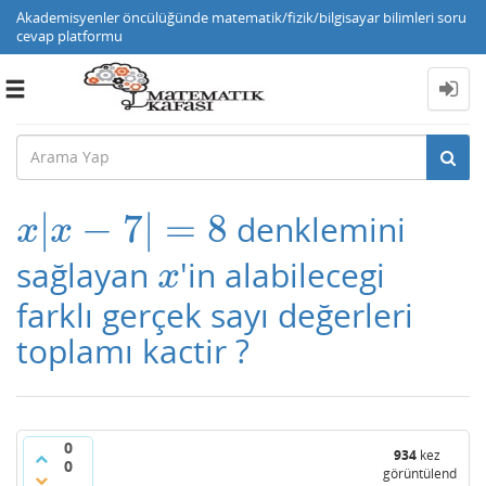
Akademisyenler öncülüğünde matematik/fizik/bilgisayar bilimleri soru
cevap platformu
Toggle
navigation
|
−
7
|
=
8
denklemini
x
|
x
−
7
|
=
8
x
x
sağlayan
'in alabilecegi
x
x
farklı gerçek sayı değerleri
toplamı kactir ?
0
934
kez
0
görüntülendi