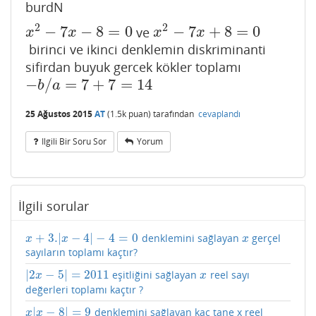
burdN
2
2
−
7
−
8
=
0
−
7
+
8
=
0
ve
x
2
−
7
x
−
8
=
0
x
2
−
7
x
+
8
=
0
x
x
x
x
birinci ve ikinci denklemin diskriminanti
sifirdan buyuk gercek kökler toplamı
−
/
=
7
+
7
=
14
−
b
/
a
=
7
+
7
=
14
b
a
25 Ağustos 2015
AT
(
1.5k
puan)
tarafından
cevaplandı
Ilgili Bir Soru Sor
Yorum
İlgili sorular
+
3.
|
−
4
|
−
4
=
0
denklemini sağlayan
gerçel
x
+
3.
|
x
−
4
|
−
4
=
0
x
x
x
x
sayıların toplamı kaçtır?
|
2
−
5
|
=
2011
eşitliğini sağlayan
reel sayı
|
2
x
−
5
|
=
2011
x
x
x
değerleri toplamı kaçtır ?
|
−
8
|
=
9
denklemini sağlayan kaç tane x reel
x
|
x
−
8
|
=
9
x
x