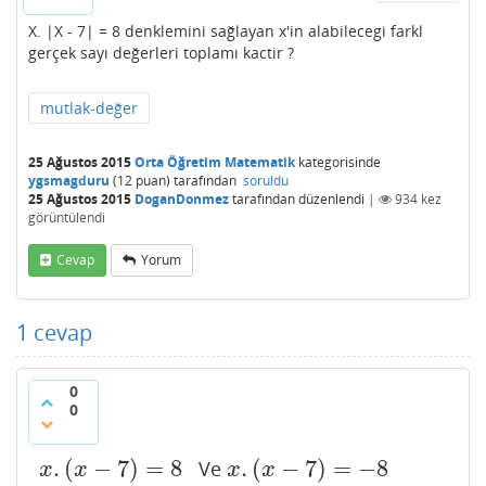
X. |X - 7| = 8 denklemini sağlayan x'in alabilecegi farkl
gerçek sayı değerleri toplamı kactir ?
mutlak-değer
25 Ağustos 2015
Orta Öğretim Matematik
kategorisinde
ygsmagduru
(
12
puan)
tarafından
soruldu
25 Ağustos 2015
DoganDonmez
tarafından
düzenlendi
|
934
kez
görüntülendi
Cevap
Yorum
1
cevap
0
0
.
(
−
7
)
=
8
.
(
−
7
)
=
−
8
Ve
x
.
(
x
−
7
)
=
8
x
.
(
x
−
7
)
=
−
8
x
x
x
x