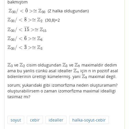
bakmıştım
¯
Z
Z
/
<
0
>
≅
(Z halka oldugundan)
Z
30
/
<
0
¯
>≅
Z
30
30
30
¯
Z
Z
/
<
8
>
≅
(30,8)=2
Z
30
/
<
8
¯
>≅
Z
2
30
2
¯
¯
¯
¯
¯
Z
Z
/
<
15
>
≅
Z
30
/
<
15
¯
>≅
Z
15
30
15
¯
Z
Z
/
<
6
>
≅
Z
30
/
<
6
¯
>≅
Z
6
30
6
¯
Z
Z
/
<
3
>
≅
Z
30
/
<
3
¯
>≅
Z
3
30
3
Z
Z
Z
Z
ve
cisim oldugundan
ve
maximaldir dedim
Z
3
Z
2
Z
3
Z
8
3
2
3
8
Z
ama bu yanlis cünkü asal idealler
için n in pozitif asal
Z
n
n
Z
bölenlerinin ürettigi kümelermiş. yani
maximal degil.
Z
8
8
sorum; yukarıdaki gibi izomorfizma neden oluşturamam?
oluşturabilirsem o zaman izomorfizma maximal idealligi
tasimaz mı?
soyut
cebir
idealler
halka-soyut-cebir