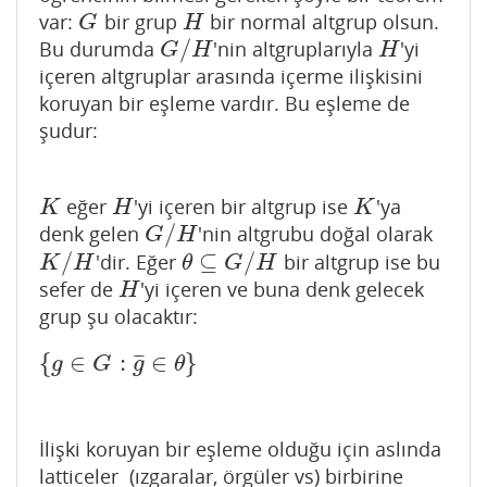
var:
bir grup
bir normal altgrup olsun.
G
H
G
H
/
Bu durumda
'nin altgruplarıyla
'yi
G
/
H
H
G
H
H
içeren altgruplar arasında içerme ilişkisini
koruyan bir eşleme vardır. Bu eşleme de
şudur:
eğer
'yi içeren bir altgrup ise
'ya
K
H
K
K
H
K
/
denk gelen
'nin altgrubu doğal olarak
G
/
H
G
H
/
⊆
/
'dir. Eğer
bir altgrup ise bu
K
/
H
θ
⊆
G
/
H
K
H
θ
G
H
sefer de
'yi içeren ve buna denk gelecek
H
H
grup şu olacaktır:
{
∈
:
∈
}
¯
¯
¯
{
g
∈
G
:
g
¯
∈
θ
}
g
G
g
θ
İlişki koruyan bir eşleme olduğu için aslında
latticeler (ızgaralar, örgüler vs) birbirine