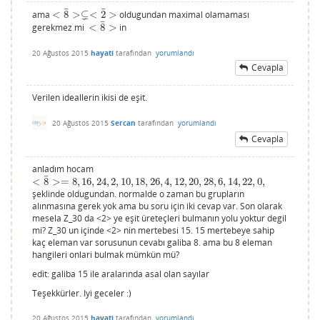
¯
¯
⊊
ama
<
8
>
<
2
>
oldugundan maximal olamaması
<
8
¯
>⊊<
2
¯
>
¯
gerekmez mi
<
8
>
in
<
8
¯
>
20 Ağustos 2015
hayati
tarafından
yorumlandı
Cevapla
Verilen ideallerin ikisi de eşit.
20 Ağustos 2015
Sercan
tarafından
yorumlandı
Cevapla
anladım hocam
¯
<
8
>
=
8
,
16
,
24
,
2
,
10
,
18
,
26
,
4
,
12
,
20
,
28
,
6
,
14
,
22
,
0
,
<
8
¯
>=
8
,
16
,
24
,
2
,
10
,
18
,
26
,
4
,
12
,
20
,
28
,
6
,
14
,
22
,
0
,
şeklinde oldugundan. normalde o zaman bu grupların
alınmasına gerek yok ama bu soru için iki cevap var. Son olarak
mesela Z_30 da <2> ye eşit üreteçleri bulmanın yolu yoktur degil
mi? Z_30 un içinde <2> nin mertebesi 15. 15 mertebeye sahip
kaç eleman var sorusunun cevabı galiba 8. ama bu 8 eleman
hangileri onlari bulmak mümkün mü?
edit: galiba 15 ile aralarında asal olan sayılar
Teşekkürler. Iyi geceler :)
20 Ağustos 2015
hayati
tarafından
yorumlandı