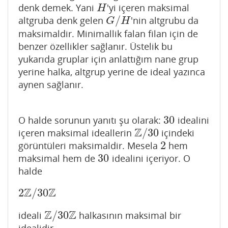
denk demek. Yani
'yi içeren maksimal
H
H
/
altgruba denk gelen
'nin altgrubu da
G
/
H
G
H
maksimaldir. Minimallik falan filan için de
benzer özellikler sağlanır. Üstelik bu
yukarıda gruplar için anlattığım nane grup
yerine halka, altgrup yerine de ideal yazınca
aynen sağlanır.
30
O halde sorunun yanıtı şu olarak:
idealini
30
Z
/
30
içeren maksimal ideallerin
içindeki
Z
/
30
2
görüntüleri maksimaldir. Mesela
hem
2
30
maksimal hem de
idealini içeriyor. O
30
halde
Z
Z
2
/
30
2
Z
/
30
Z
Z
Z
/
30
ideali
halkasının maksimal bir
Z
/
30
Z