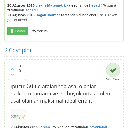
20 Ağustos 2015
Lisans Matematik
kategorisinde
hayati
(
76
puan)
tarafından
soruldu
21 Ağustos 2015
DoganDonmez
tarafından
düzenlendi
|
3.3k
kez
görüntülendi
Cevap
Yorum
2
Cevaplar
0
0
En İyi Cevap
30
İpucu:
ile aralarında asal olanlar
30
halkanın tamamı ve en büyük ortak böleni
asal olanlar maksimal idealleridir.
20 Ağustos 2015
Sercan
(
25.6k
puan)
tarafından
cevaplandı