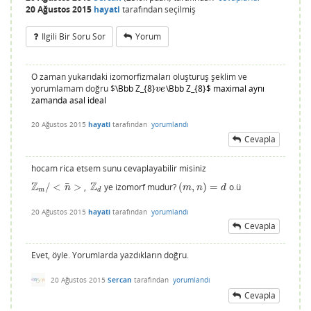
20 Ağustos 2015
hayati
tarafından
seçilmiş
Ilgili Bir Soru Sor
Yorum
O zaman yukarıdaki izomorfizmaları oluşturuş şeklim ve
yorumlamam doğru $
\Bbb Z_{8}
\Bbb Z_{8}$ maximal aynı
v
e
v
e
zamanda asal ideal
20 Ağustos 2015
hayati
tarafından
yorumlandı
Cevapla
hocam rica etsem sunu cevaplayabilir misiniz
Z
Z
¯
/
<
>
,
ye izomorf mudur?
(
,
)
=
o.ü
Z
m
/
<
n
¯
>
Z
d
(
m
,
n
)
=
d
n
m
n
d
m
d
20 Ağustos 2015
hayati
tarafından
yorumlandı
Cevapla
Evet, öyle. Yorumlarda yazdıkların doğru.
20 Ağustos 2015
Sercan
tarafından
yorumlandı
Cevapla