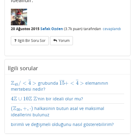
idealidir.
20 Ağustos 2015
Safak Ozden
(
3.7k
puan)
tarafından
cevaplandı
Ilgili Bir Soru Sor
Yorum
İlgili sorular
¯
¯
¯
¯
¯
¯
¯
¯
¯
¯
¯
Z
/
<
4
>
15
+
<
4
>
grubunda
elemanının
Z
45
/
<
4
¯
>
15
¯
+
<
4
¯
>
45
mertebesi nedir?
Z
Z
Z
4
∪
10
'nin bir ideali olur mu?
4
Z
∪
10
Z
Z
Z
(
,
+
,
⋅
)
halkasinin butun asal ve maksimal
(
Z
30
,
+
,
⋅
)
30
ideallerini bulunuz
birimli ve değişmeli olduğunu nasıl gösterebilirim?