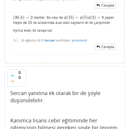
Cevapla
(
30
,
)
=
2
olanlar. Bu sayı da
(
15
)
=
(
5
)
(
3
)
=
8
yapar.
(
30
,
k
)
=
2
ϕ
(
15
)
=
ϕ
(
5
)
ϕ
(
3
)
=
8
k
ϕ
ϕ
ϕ
Hepsi de
15
ile aralarında asal olan sayıların iki ile çarpımıdır.
15
Ayrıca evet, iki cevap var.
20 Ağustos 2015
Sercan
tarafından
yorumlandı
Cevapla
0
0
Sercan yanıtına ek olarak bir de şöyle
düşünülebilir.
Kanımca lisans cebir eğitiminde her
öğrencinin bilmesi gereken şöyle bir teorem