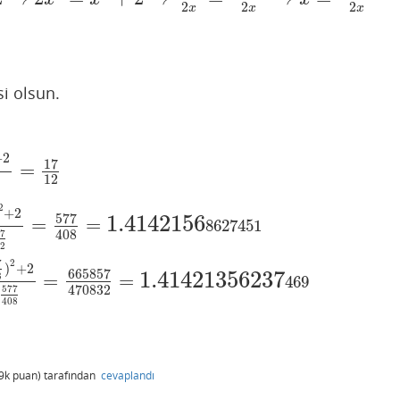
2
2
2
x
x
x
i olsun.
+
2
17
=
2
12
2
+
2
1.4142156
577
=
=
12
=
577
408
=
1.4142156
8627451
8627451
408
7
2
2
7
)
+
2
1.41421356237
665857
=
=
8
2
2
577
408
=
665857
470832
=
1.41421356237
469
469
470832
577
408
9k
puan)
tarafından
cevaplandı