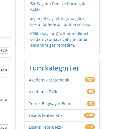
Bir Sayının Reel ve Karmaşık
Kökleri
gerçel sayı olduğuna göre
x
x
köklü ifadede
i bulma sorusu
x
x
Köklü sayılar.Çözümünü ikinci
yoldan yapmaya çalıştım ama
devamını getiremedim.
apla
Tüm kategoriler
apla
Akademik Matematik
737
Akademik Fizik
52
apla
Teorik Bilgisayar Bilimi
32
Lisans Matematik
5.6k
Lisans Teorik Fizik
112
apla