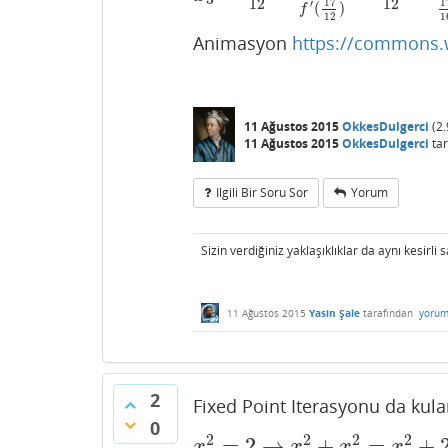
12
12
17
1
′
(
)
f
12
1
Animasyon
https://commons.w
11 Ağustos 2015
OkkesDulgerci
(
2.
11 Ağustos 2015
OkkesDulgerci
tar
Ilgili Bir Soru Sor
Yorum
Sizin verdiğiniz yaklaşıklıklar da aynı kesirli 
11 Ağustos 2015
Yasin Şale
tarafından
yorum
2
Fixed Point Iterasyonu da kulani
0
2
2
2
2
=
2
→
+
=
+
x
2
=
2
→
x
2
+
x
2
=
x
2
+
2
→
2
x
2
=
x
2
+
2
x
x
x
x