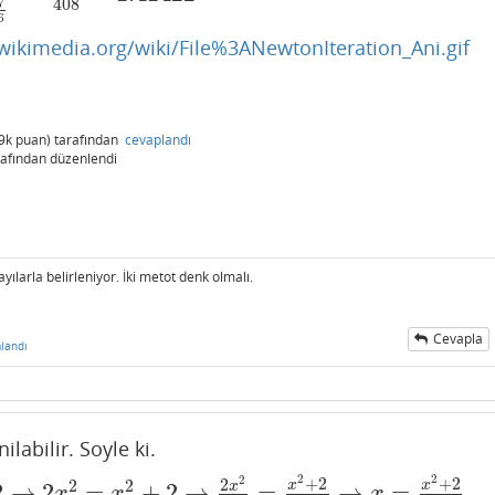
408
7
6
ikimedia.org/wiki/File%3ANewtonIteration_Ani.gif
9k
puan)
tarafından
cevaplandı
afından
düzenlendi
sayılarla belirleniyor. İki metot denk olmalı.
Cevapla
landı
labilir. Soyle ki.
2
2
2
+
2
+
2
2
2
2
x
x
2
→
2
=
+
2
→
=
→
=
x
→
2
x
2
2
x
=
x
2
+
2
2
x
→
x
=
x
2
+
2
2
x
=
f
(
x
)
x
x
x