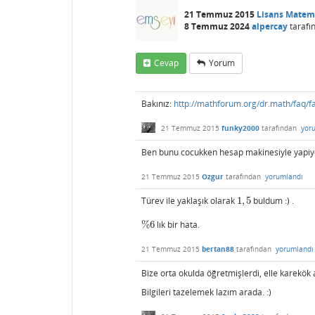
21 Temmuz 2015
Lisans Matem
8 Temmuz 2024
alpercay
tarafı
Cevap
Yorum
Bakınız:
http://mathforum.org/dr.math/faq/fa
21 Temmuz 2015
funky2000
tarafından
yor
Ben bunu cocukken hesap makinesiyle yapiy
21 Temmuz 2015
Ozgur
tarafından
yorumlandı
Türev ile yaklaşık olarak
1
,
5
buldum :) .
1
,
5
%
6
lık bir hata.
%
6
21 Temmuz 2015
bertan88
tarafından
yorumlandı
Bize orta okulda öğretmişlerdi, elle karekök 
Bilgileri tazelemek lazım arada. :)