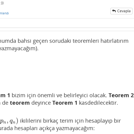
:))
Cevapla
mlandı
umda bahsi geçen sorudaki teoremleri hatırlatırım
r yazmayacağım).
em 1
bizim için önemli ve belirleyici olacak.
Teorem 2
n de
teorem
deyince
Teorem 1
kasdedilecektir.
,
)
ikililerini birkaç terim için hesaplayıp bir
p
n
,
q
n
)
p
q
n
n
urada hesapları açıkça yazmayacağım: