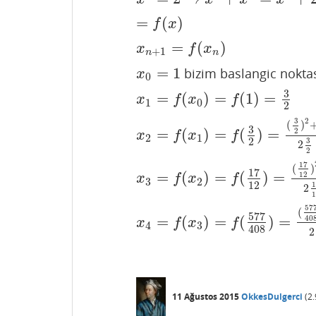
=
(
)
f
x
=
(
)
x
n
+
1
=
f
(
x
n
)
x
f
x
+
1
n
n
=
1
bizim baslangic noktas
x
0
=
1
x
0
3
=
(
)
=
(
1
)
=
x
1
=
f
(
x
0
)
=
f
(
1
)
=
3
2
x
f
x
f
1
0
2
2
3
(
)
3
=
(
)
=
(
)
=
2
x
2
=
f
(
x
1
)
=
f
(
3
2
)
=
(
3
2
)
2
+
2
2
3
2
=
17
1
x
f
x
f
2
1
2
3
2
2
17
(
)
17
=
(
)
=
(
)
=
12
x
3
=
f
(
x
2
)
=
f
(
17
12
)
=
(
17
12
)
2
+
2
2
17
x
f
x
f
3
2
12
1
2
1
57
(
577
=
(
)
=
(
)
=
40
x
4
=
f
(
x
3
)
=
f
(
577
408
)
=
(
577
408
)
2
+
x
f
x
f
4
3
408
2
11 Ağustos 2015
OkkesDulgerci
(
2.