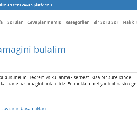
limleri soru cevap platformu
fa
Sorular
Cevaplanmamış
Kategoriler
Bir Soru Sor
Hakkı
samagini bulalim
bi dusunelim. Teorem vs kullanmak serbest. Kisa bir sure icinde
 kac tane basamagini bulabiliriz. En mukkemmel yanit olmasina ge
–
2
sayisinin basamaklari