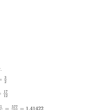
.
3
=
2
17
=
12
1
577
=
=
1.41422
44
1
144
17
16
=
577
408
=
1.41422