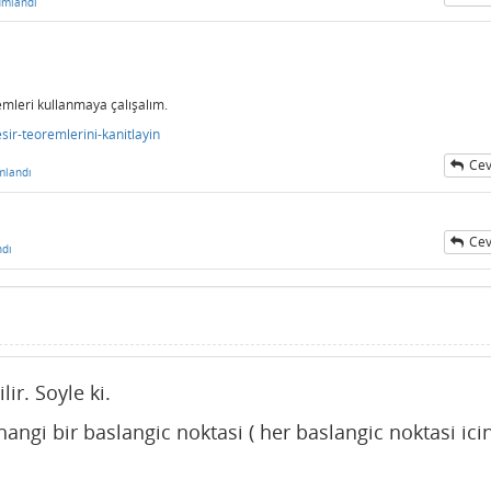
umlandı
mleri kullanmaya çalışalım.
ir-teoremlerini-kanitlayin
Cev
mlandı
Cev
ndı
r. Soyle ki.
angi bir baslangic noktasi ( her baslangic noktasi ici