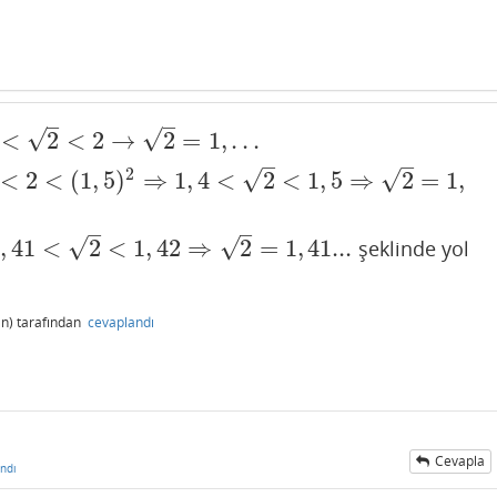
–
–
√
√
<
2
<
2
→
2
=
1
,
.
.
.
–
–
2
√
√
<
2
<
(
1
,
5
)
⇒
1
,
4
<
2
<
1
,
5
⇒
2
=
1
,
1
,
4
<
2
<
1
,
5
⇒
2
=
1
,
4...
–
–
√
√
1
,
41
<
2
<
1
,
42
⇒
2
=
1
,
41...
şeklinde yol
⇒
2
=
1
,
41...
n)
tarafından
cevaplandı
Cevapla
ndı