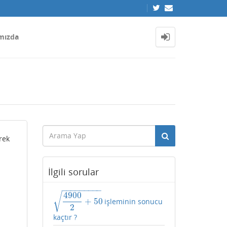
mızda
rek
İlgili sorular
−
−
−
−
−
−
−
−
−
4900
√
+
50
işleminin sonucu
4900
2
+
50
2
kaçtır ?