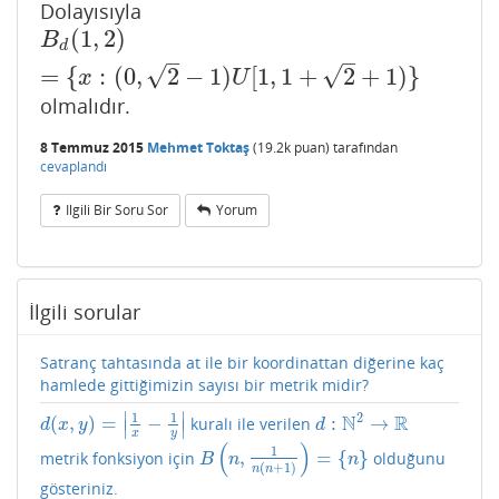
Dolayısıyla
(
1
,
2
)
B
d
(
1
,
2
)
=
{
x
:
(
0
,
2
−
1
)
U
[
1
,
1
+
2
+
1
)
}
B
d
–
–
√
√
=
{
:
(
0
,
2
−
1
)
[
1
,
1
+
2
+
1
)
}
x
U
olmalıdır.
8 Temmuz 2015
Mehmet Toktaş
(
19.2k
puan)
tarafından
cevaplandı
Ilgili Bir Soru Sor
Yorum
İlgili sorular
Satranç tahtasında at ile bir koordinattan diğerine kaç
hamlede gittiğimizin sayısı bir metrik midir?
∣
∣
1
1
2
N
R
(
,
)
=
−
:
→
kuralı ile verilen
d
(
x
,
y
)
=
|
1
x
−
1
y
|
d
:
N
2
→
R
d
x
y
d
∣
∣
x
y
(
)
1
,
=
{
}
metrik fonksiyon için
olduğunu
B
(
n
,
1
n
(
n
+
1
)
)
=
{
n
}
B
n
n
(
+
1
)
n
n
gösteriniz.