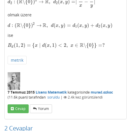
R
R
:
(
∖
{
0
}
)
→
,
(
,
)
=
∣
−
∣
d
2
:
(
R
∖
{
0
}
)
2
→
R
,
d
2
(
x
,
y
)
=∣
1
x
−
1
y
∣
d
d
x
y
2
2
x
y
olmak üzere
2
R
R
:
(
∖
{
0
}
)
→
,
(
,
)
=
(
,
)
+
(
,
)
d
:
(
R
∖
{
0
}
)
2
→
R
,
d
(
x
,
y
)
=
d
1
(
x
,
y
)
+
d
2
(
x
,
y
)
d
d
x
y
d
x
y
d
x
y
1
2
ise
R
(
1
,
2
)
=
{
∣
(
,
1
)
<
2
,
∈
∖
{
0
}
}
=
?
B
d
(
1
,
2
)
=
{
x
∣
d
(
x
,
1
)
<
2
,
x
∈
R
∖
{
0
}
}
=
?
B
x
d
x
x
d
metrik
7 Temmuz 2015
Lisans Matematik
kategorisinde
murad.ozkoc
(
11.6k
puan)
tarafından
soruldu
|
2.4k
kez görüntülendi
Cevap
Yorum
2
Cevaplar