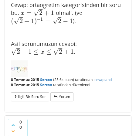
Cevap: ortaogretim kategorisinden bir soru
–
√
=
2
+
1
bu.
olmali. (ve
x
=
2
+
1
x
–
–
−
1
√
√
(
2
+
1
)
=
2
−
1
).
(
2
+
1
)
−
1
=
2
−
1
Asil sorunumuzun cevabi:
–
–
√
√
2
−
1
≤
≤
2
+
1
.
2
−
1
≤
x
≤
2
+
1
x
8 Temmuz 2015
Sercan
(
25.6k
puan)
tarafından
cevaplandı
8 Temmuz 2015
Sercan
tarafından
düzenlendi
Ilgili Bir Soru Sor
Yorum
0
0