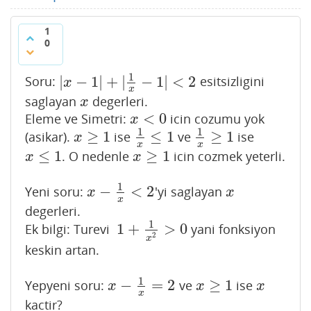
1
0
1
|
−
1
|
+
|
−
1
|
<
2
Soru:
esitsizligini
|
x
−
1
|
+
|
1
x
−
1
|
<
2
x
x
saglayan
degerleri.
x
x
<
0
Eleme ve Simetri:
icin cozumu yok
x
<
0
x
1
1
≥
1
≤
1
≥
1
(asikar).
ise
ve
ise
x
≥
1
1
x
≤
1
1
x
≥
1
x
x
x
≤
1
≥
1
. O nedenle
icin cozmek yeterli.
x
≤
1
x
≥
1
x
x
1
−
<
2
Yeni soru:
'yi saglayan
x
−
1
x
<
2
x
x
x
x
degerleri.
1
1
+
>
0
Ek bilgi: Turevi
yani fonksiyon
1
+
1
x
2
>
0
2
x
keskin artan.
1
−
=
2
≥
1
Yepyeni soru:
ve
ise
x
−
1
x
=
2
x
≥
1
x
x
x
x
x
kactir?