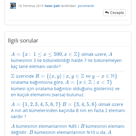
16 Temmuz 2015
Yasin Şale
tarafından
yorumlandı
Cevapla
İlgili sorular
Z
=
{
:
1
≤
≤
500
,
∈
}
olmak uzere,
A
=
{
x
:
1
≤
x
≤
500
,
x
∈
Z
}
A
A
x
x
x
A
kümesinin 3 ile bölünebildiği halde 7 ile bölünemeyen
kaç tane elemanı vardır?
Z
Z
N
=
{
(
,
)
∣
,
∈
ve
−
∈
}
üzerinde
Z
R
=
{
(
x
,
y
)
∣
x
,
y
∈
Z
ve
y
−
x
∈
N
}
R
x
y
x
y
y
x
Z
=
{
∈
∣
<
7
}
sıralama bağıntısına göre,
A
=
{
x
∈
Z
∣
x
<
7
}
A
x
x
kümesi için sıralama bağıntısı olduğunu gösteriniz ve
en küçük elemanını (varsa) bulunuz.
=
{
1
,
2
,
3
,
4
,
5
,
6
,
7
}
=
{
3
,
4
,
5
,
6
}
olmak üzere
A
=
{
1
,
2
,
3
,
4
,
5
,
6
,
7
}
B
=
{
3
,
4
,
5
,
6
}
A
B
A nın alt kümelerinden kaçında B nin en fazla 2 elemanı
vardır ?
kumesinin elemanlarının %85 i
kümesinin elemanı
A
B
A
B
değildir.
kümesinin elemanlarının %10 u da,
B
A
B
A