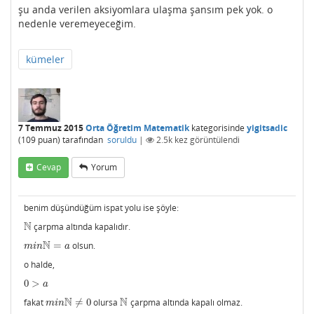
şu anda verilen aksiyomlara ulaşma şansım pek yok. o
nedenle veremeyeceğim.
kümeler
7 Temmuz 2015
Orta Öğretim Matematik
kategorisinde
yigitsadic
(
109
puan)
tarafından
soruldu
|
2.5k
kez görüntülendi
Cevap
Yorum
benim düşündüğüm ispat yolu ise şöyle:
N
çarpma altında kapalıdır.
N
N
=
olsun.
m
i
n
N
=
a
m
i
n
a
o halde,
0
>
0
>
a
a
N
N
fakat
≠
0
olursa
çarpma altında kapalı olmaz.
m
i
n
N
≠
0
N
m
i
n