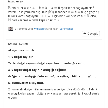
ispatlanıyor.
R
nin, "Her a için,
+
=
+
=
0
eşitliklerini sağlayan bir
R
a
+
b
=
b
+
a
=
0
b
a
b
b
a
b
N
vardır." aksiyomunu düşünüp (
için sadece
=
=
0
için geçerli)
N
a
=
b
=
0
a
b
N
bu aksiyomu sağlayan
0
+
1
=
1
için bir
var olsa ve
∈
olsa,
0
+
1
=
1
b
b
∈
N
b
b
N
hala çarpma altında kapalı olur mu?
N
9 Temmuz 2015
yigitsadic
tarafından
yorumlandı
Cevapla
@Safak Ozden
Aksiyomlarım şunlar:
1- 0 doğal sayıdır,
2- Her doğal sayının doğal sayı olan bir ardışığı vardır,
3- 0 hiçbir doğal sayının ardışığı değildir,
4- Eğer
'in ardışığı
'nin ardışığına eşitse, o hâlde
=
'dir,
x
y
x
=
y
x
y
x
y
5- Tümevarım aksiyomu.
2 numaralı aksiyom ilerlememe izin veriyor diye düşündüm. Tabii ki
o ardışık olan sayının doğal sayı varsayılması gerektiğini kabul etmiş
oldum.