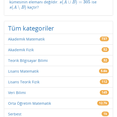
(
∪
)
=
305
kümesinin elemanı değildir.
ise
s
(
A
∪
B
)
=
305
s
A
B
(
∖
)
kaçtır?
s
(
A
∖
B
)
s
A
B
Tüm kategoriler
Akademik Matematik
737
Akademik Fizik
52
Teorik Bilgisayar Bilimi
32
Lisans Matematik
5.6k
Lisans Teorik Fizik
112
Veri Bilimi
145
Orta Öğretim Matematik
12.7k
Serbest
1k