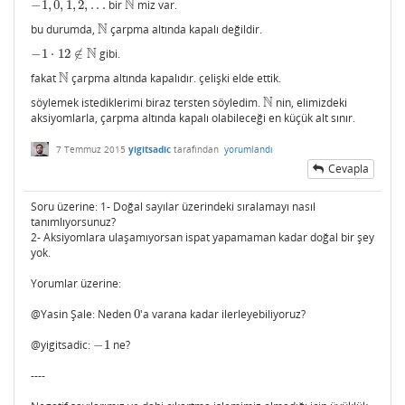
N
−
1
,
0
,
1
,
2
,
.
.
.
bir
miz var.
−
1
,
0
,
1
,
2
,
.
.
.
N
N
bu durumda,
çarpma altında kapalı değildir.
N
N
−
1
⋅
12
∉
gibi.
−
1
⋅
12
∉
N
N
fakat
çarpma altında kapalıdır. çelişki elde ettik.
N
N
söylemek istediklerimi biraz tersten söyledim.
nin, elimizdeki
N
aksiyomlarla, çarpma altında kapalı olabileceği en küçük alt sınır.
7 Temmuz 2015
yigitsadic
tarafından
yorumlandı
Cevapla
Soru üzerine: 1- Doğal sayılar üzerindeki sıralamayı nasıl
tanımlıyorsunuz?
2- Aksiyomlara ulaşamıyorsan ispat yapamaman kadar doğal bir şey
yok.
Yorumlar üzerine:
@Yasin Şale: Neden
0
'a varana kadar ilerleyebiliyoruz?
0
@yigitsadic:
−
1
ne?
−
1
----