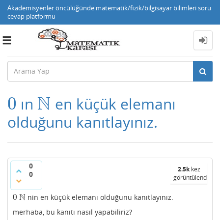
Akademisyenler öncülüğünde matematik/fizik/bilgisayar bilimleri soru
cevap platformu
Toggle
navigation
N
0
ın
en küçük elemanı
0
N
olduğunu kanıtlayınız.
0
2.5k
kez
0
görüntülendi
N
0
nin en küçük elemanı olduğunu kanıtlayınız.
0
N
merhaba, bu kanıtı nasıl yapabiliriz?