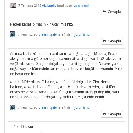
7 Temmuz 2015
yigitsadic
tarafından
yorumlandı
Cevapla
Neden kapalı olmasın ki? Açar mısınız?
7 Temmuz 2015
Yasin Şale
tarafından
yorumlandı
Cevapla
N
Aslında bu
kümesinin nasıl tanımlandığına bağlı. Meselâ, Peano
N
aksiyomlarına göre her doğal sayının bir ardışığı vardır (2. aksiyom)
ve (3. aksiyom)
0
hiçbir doğal sayının ardışığı değildir. Dolayısıyla
0
,
0
0
doğal sayılar kümesinin tanımından dolayı en küçük elemanıdır. Yine
de isbat edelim.
N
N
<
0
'de olsun. O halde,
+
1
∈
doğrudur. Zincirleme
a
<
0
N
a
+
1
∈
N
a
a
N
hâlinde,
,
+
1
,
+
2
,
…
,
+
∈
devam eder, tâ ki
0
'ın
a
,
a
+
1
,
a
+
2
,
…
,
a
+
k
∈
N
0
a
a
a
a
k
ensesine varana kadar. Fakat
0
hiçbir sayının ardışığı değildir; yâni
0
hemen öncesinde bir doğal sayı yoktur. Çelişki elde edildi.
7 Temmuz 2015
Yasin Şale
tarafından
yorumlandı
Cevapla
N
−
1
∈
olsun.
−
1
∈
N