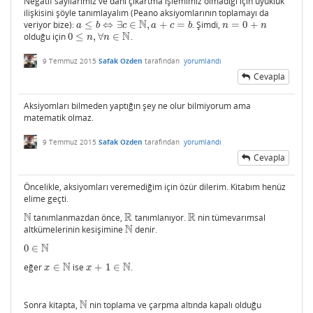
Negatif sayılarımız ve dahi çıkartma işlemimiz olmadığı için üyüklük
ilişkisini şöyle tanımlayalım (Peano aksiyomlarının toplamayı da
N
veriyor bize):
≤
⇔
∃
∈
,
+
=
. Şimdi,
=
0
+
a
≤
b
⇔
∃
c
∈
N
,
a
+
c
=
b
n
=
0
+
n
a
b
c
a
c
b
n
n
N
olduğu için
0
≤
,
∀
∈
.
0
≤
n
,
∀
n
∈
N
n
n
9 Temmuz 2015
Safak Ozden
tarafından
yorumlandı
Cevapla
Aksiyomları bilmeden yaptığın şey ne olur bilmiyorum ama
matematik olmaz.
9 Temmuz 2015
Safak Ozden
tarafından
yorumlandı
Cevapla
Öncelikle, aksiyomları veremediğim için özür dilerim. Kitabım henüz
elime geçti.
N
R
R
tanımlanmazdan önce,
tanımlanıyor.
nin tümevarımsal
N
R
R
N
altkümelerinin kesişimine
denir.
N
N
0
∈
0
∈
N
N
N
eğer
∈
ise
+
1
∈
.
x
∈
N
x
+
1
∈
N
x
x
N
Sonra kitapta,
nin toplama ve çarpma altında kapalı olduğu
N