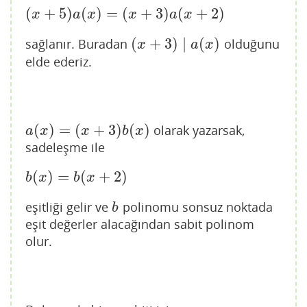
(
+
5
)
(
)
=
(
+
3
)
(
+
2
)
(
x
+
5
)
a
(
x
)
=
(
x
+
3
)
a
(
x
+
2
)
x
a
x
x
a
x
(
+
3
)
∣
(
)
sağlanır. Buradan
olduğunu
(
x
+
3
)
∣
a
(
x
)
x
a
x
elde ederiz.
(
)
=
(
+
3
)
(
)
olarak yazarsak,
a
(
x
)
=
(
x
+
3
)
b
(
x
)
a
x
x
b
x
sadeleşme ile
(
)
=
(
+
2
)
b
(
x
)
=
b
(
x
+
2
)
b
x
b
x
eşitliği gelir ve
polinomu sonsuz noktada
b
b
eşit değerler alacağından sabit polinom
olur.