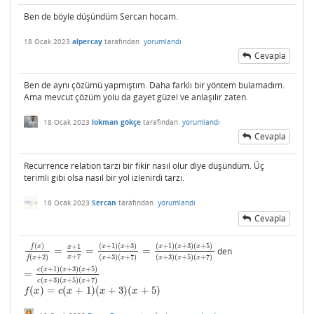
Ben de böyle düşündüm Sercan hocam.
18 Ocak 2023
alpercay
tarafından
yorumlandı
Cevapla
Ben de aynı çözümü yapmıştım. Daha farklı bir yöntem bulamadım.
Ama mevcut çözüm yolu da gayet güzel ve anlaşılır zaten.
18 Ocak 2023
lokman gökçe
tarafından
yorumlandı
Cevapla
Recurrence relation tarzı bir fikir nasıl olur diye düşündüm. Üç
terimli gibi olsa nasıl bir yol izlenirdi tarzı.
18 Ocak 2023
Sercan
tarafından
yorumlandı
Cevapla
(
)
(
+
1
)
(
+
3
)
(
+
1
)
(
+
3
)
(
+
5
)
f
x
x
x
x
x
x
+
1
x
=
=
=
den
f
(
x
)
f
(
x
+
2
)
=
x
+
1
x
+
7
=
(
x
+
1
)
(
x
+
3
)
(
x
+
3
)
(
x
+
7
)
=
(
x
+
1
)
(
x
+
3
)
(
x
+
5
)
(
x
+
3
)
(
x
+
5
)
(
x
+
7
)
=
c
(
x
+
7
(
+
2
)
(
+
3
)
(
+
7
)
(
+
3
)
(
+
5
)
(
+
7
)
x
f
x
x
x
x
x
x
(
+
1
)
(
+
3
)
(
+
5
)
c
x
x
x
=
(
+
3
)
(
+
5
)
(
+
7
)
c
x
x
x
(
)
=
(
+
1
)
(
+
3
)
(
+
5
)
f
(
x
)
=
c
(
x
+
1
)
(
x
+
3
)
(
x
+
5
)
f
x
c
x
x
x