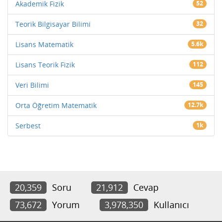
Akademik Fizik
52
Teorik Bilgisayar Bilimi
32
Lisans Matematik
5.6k
Lisans Teorik Fizik
112
Veri Bilimi
145
Orta Öğretim Matematik
12.7k
Serbest
1k
20,359
Soru
21,912
Cevap
73,672
Yorum
3,978,350
Kullanıcı