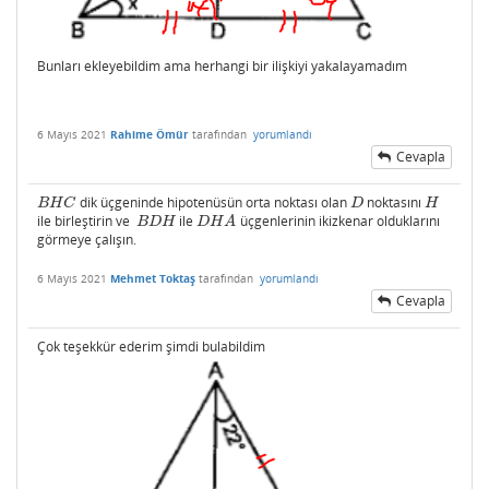
Bunları ekleyebildim ama herhangi bir ilişkiyi yakalayamadım
6 Mayıs 2021
Rahime Ömür
tarafından
yorumlandı
Cevapla
dik üçgeninde hipotenüsün orta noktası olan
noktasını
B
H
C
D
H
B
H
C
D
H
ile birleştirin ve
ile
üçgenlerinin ikizkenar olduklarını
B
D
H
D
H
A
B
D
H
D
H
A
görmeye çalışın.
6 Mayıs 2021
Mehmet Toktaş
tarafından
yorumlandı
Cevapla
Çok teşekkür ederim şimdi bulabildim