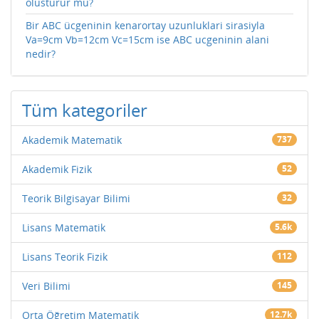
olusturur mu?
Bir ABC ücgeninin kenarortay uzunluklari sirasiyla
Va=9cm Vb=12cm Vc=15cm ise ABC ucgeninin alani
nedir?
Tüm kategoriler
Akademik Matematik
737
Akademik Fizik
52
Teorik Bilgisayar Bilimi
32
Lisans Matematik
5.6k
Lisans Teorik Fizik
112
Veri Bilimi
145
Orta Öğretim Matematik
12.7k