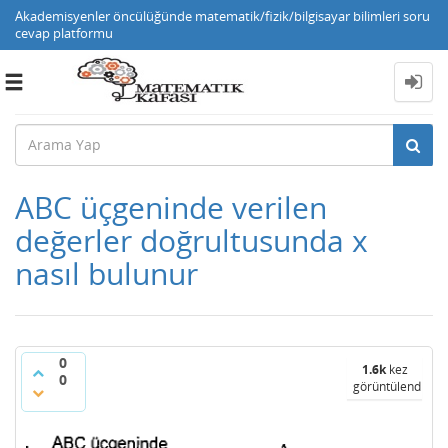
Akademisyenler öncülüğünde matematik/fizik/bilgisayar bilimleri soru
cevap platformu
Toggle
navigation
ABC üçgeninde verilen
değerler doğrultusunda x
nasıl bulunur
0
1.6k
kez
0
görüntülendi