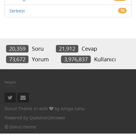
Serbest
1k
20,359
Soru
21,912
Cevap
73,672
Yorum
3,976,837
Kullanıcı
İletişim
Donut Theme
with
by
Amiya Sahu
Powered by
Question2Answer
Donut theme