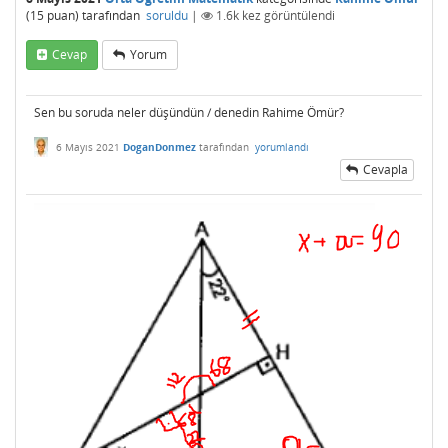
(
15
puan)
tarafından
soruldu
|
1.6k
kez görüntülendi
Cevap
Yorum
Sen bu soruda neler düşündün / denedin Rahime Ömür?
6 Mayıs 2021
DoganDonmez
tarafından
yorumlandı
Cevapla