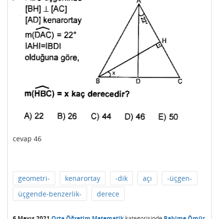
cevap 46
geometri-
kenarortay
-dik
açı
-üçgen-
üçgende-benzerlik-
derece
6 Mayıs 2021
Orta Öğretim Matematik
kategorisinde
Rahime Ömür