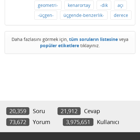
geometri-
kenarortay
-dik
açı
-üçgen-
üçgende-benzerlik-
derece
Daha fazlasını görmek için,
tüm soruların listesine
veya
popüler etiketlere
tıklayınız.
20,359
Soru
21,912
Cevap
73,672
Yorum
3,975,651
Kullanıcı