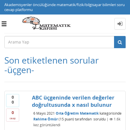
Akademisyenler öncülüğünde matematik/fizik/bilgisayar bilimleri soru
cevap platformu
Toggle
navigation
Son etiketlenen sorular
-üçgen-
ABC üçgeninde verilen değerler
0
0
doğrultusunda x nasıl bulunur
0
6 Mayıs 2021
Orta Öğretim Matematik
kategorisinde
Rahime Ömür
(
15
puan)
tarafından
soruldu
|
1.6k
cevap
kez görüntülendi