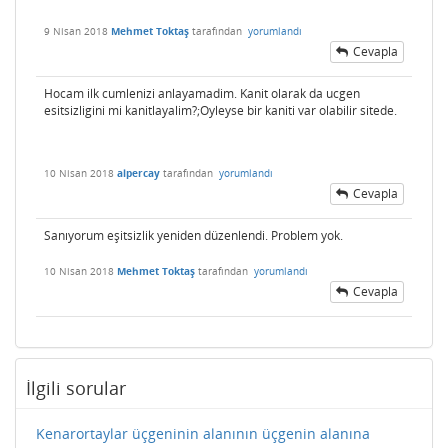
9 Nisan 2018
Mehmet Toktaş
tarafından
yorumlandı
Cevapla
Hocam ilk cumlenizi anlayamadim. Kanit olarak da ucgen
esitsizligini mi kanitlayalim?;Oyleyse bir kaniti var olabilir sitede.
10 Nisan 2018
alpercay
tarafından
yorumlandı
Cevapla
Sanıyorum eşitsizlik yeniden düzenlendi. Problem yok.
10 Nisan 2018
Mehmet Toktaş
tarafından
yorumlandı
Cevapla
İlgili sorular
Kenarortaylar üçgeninin alanının üçgenin alanına