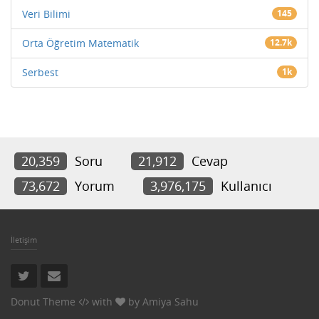
Veri Bilimi
145
Orta Öğretim Matematik
12.7k
Serbest
1k
20,359
Soru
21,912
Cevap
73,672
Yorum
3,976,175
Kullanıcı
İletişim
Donut Theme
with
by
Amiya Sahu