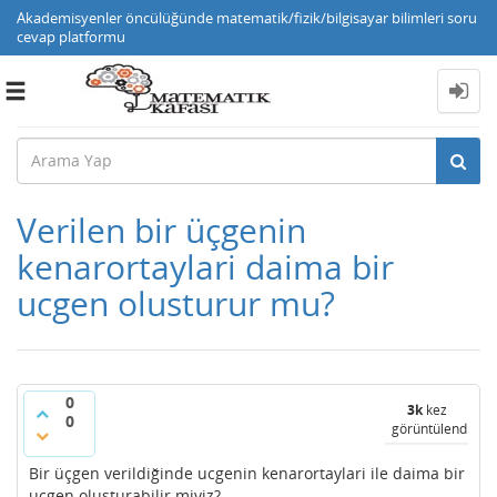
Akademisyenler öncülüğünde matematik/fizik/bilgisayar bilimleri soru
cevap platformu
Toggle
navigation
Verilen bir üçgenin
kenarortaylari daima bir
ucgen olusturur mu?
0
3k
kez
0
görüntülendi
Bir üçgen verildiğinde ucgenin kenarortaylari ile daima bir
ucgen olusturabilir miyiz?