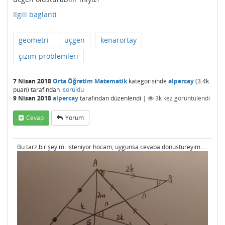
Ilgili baglanti
geometri
üçgen
kenarortay
çizim-problemleri
7 Nisan 2018
Orta Öğretim Matematik
kategorisinde
alpercay
(
3.4k
puan)
tarafından
soruldu
9 Nisan 2018
alpercay
tarafından
düzenlendi
|
3k
kez görüntülendi
Cevap
Yorum
Bu tarz bir şey mi isteniyor hocam, uygunsa cevaba donustureyim...