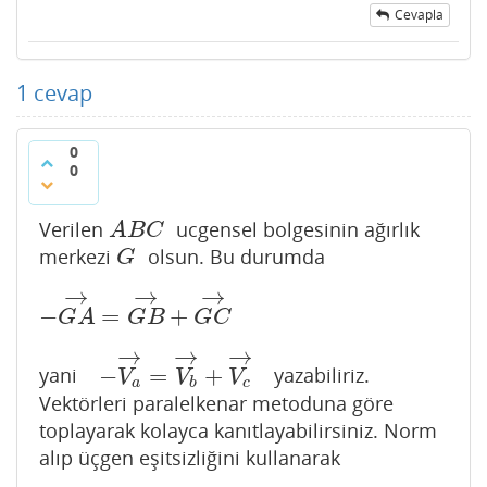
Cevapla
1
cevap
0
0
Verilen
ucgensel bolgesinin ağırlık
A
B
C
A
B
C
merkezi
olsun. Bu durumda
G
G
→
→
→
−
=
+
−
G
A
→
=
G
B
→
+
G
C
→
G
A
G
B
G
C
→
→
→
−
=
+
yani
yazabiliriz.
−
V
a
→
=
V
b
→
+
V
c
→
V
V
V
a
b
c
Vektörleri paralelkenar metoduna göre
toplayarak kolayca kanıtlayabilirsiniz. Norm
alıp üçgen eşitsizliğini kullanarak