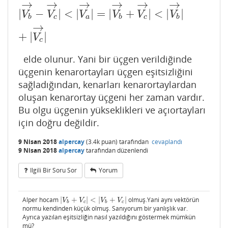
→
→
→
→
→
→
|
V
b
→
−
V
c
→
|
<
|
V
a
→
|
=
|
V
b
→
+
V
c
→
|
<
|
V
b
→
|
+
|
V
c
|
−
|
<
|
|
=
|
+
|
<
|
|
V
V
V
V
V
V
b
c
a
b
c
b
→
+
|
|
V
c
elde olunur. Yani bir üçgen verildiğinde
üçgenin kenarortayları üçgen eşitsizliğini
sağladığından, kenarları kenarortaylardan
oluşan kenarortay üçgeni her zaman vardır.
Bu olgu üçgenin yükseklikleri ve açıortayları
için doğru değildir.
9 Nisan 2018
alpercay
(
3.4k
puan)
tarafından
cevaplandı
9 Nisan 2018
alpercay
tarafından
düzenlendi
Ilgili Bir Soru Sor
Yorum
Alper hocam
|
+
|
<
|
+
|
olmuş.Yani aynı vektörün
|
V
b
+
V
c
|
<
|
V
b
+
V
c
|
V
V
V
V
b
c
b
c
normu kendinden küçük olmuş. Sanıyorum bir yanlışlık var.
Ayrıca yazılan eşitsizliğin nasıl yazıldığını göstermek mümkün
mü?