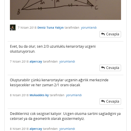
7 Nisan 2018
Deniz Tuna Yalçın
tarafından
yorumlandı
Cevapla
Evet, bu da olur; sen 2/3 uzunluklu kenarortay ucgeni
olusturuyorsun.
7 Nisan 2018
alpercay
tarafından
yorumlandı
Cevapla
Oluşturabilir çünkü kenarortaylar ucgenin ağırlık merkezinde
kesişecekler ve her zaman 2/1 oranı olacak
8 Nisan 2018
Mukaddes ky
tarafından
yorumlandı
Cevapla
Dedikleriniz cok sezgisel kaliyor. Ucgen olusma sartini sagladigini ya
cebirsel ya da geometrik olarak gostermeliyiz.
8 Nisan 2018
alpercay
tarafından
yorumlandı