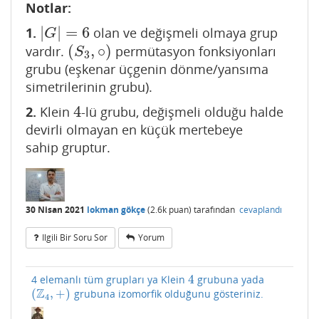
Notlar:
|
|
=
6
1.
olan ve değişmeli olmaya grup
|
G
|
=
6
G
(
,
∘
)
vardır.
permütasyon fonksiyonları
(
S
3
,
∘
)
S
3
grubu (eşkenar üçgenin dönme/yansıma
simetrilerinin grubu).
4
2.
Klein
-lü grubu, değişmeli olduğu halde
4
devirli olmayan en küçük mertebeye
sahip gruptur.
30 Nisan 2021
lokman gökçe
(
2.6k
puan)
tarafından
cevaplandı
Ilgili Bir Soru Sor
Yorum
4
4 elemanlı tüm grupları ya Klein
grubuna yada
4
Z
(
,
+
)
grubuna izomorfik olduğunu gösteriniz.
(
Z
4
,
+
)
4