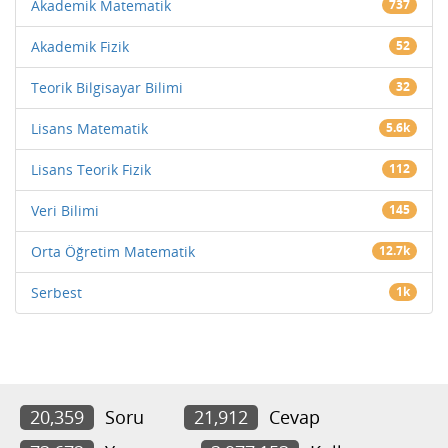
Akademik Matematik
737
Akademik Fizik
52
Teorik Bilgisayar Bilimi
32
Lisans Matematik
5.6k
Lisans Teorik Fizik
112
Veri Bilimi
145
Orta Öğretim Matematik
12.7k
Serbest
1k
20,359
Soru
21,912
Cevap