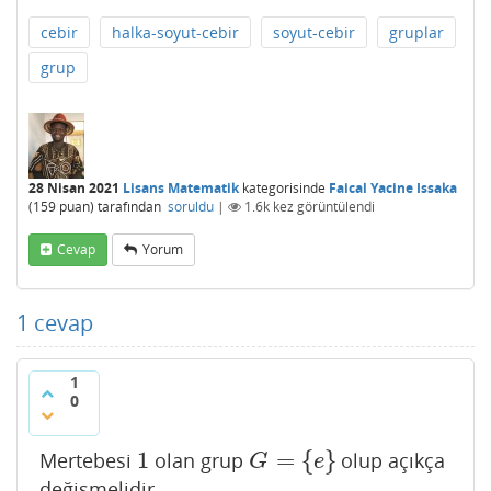
cebir
halka-soyut-cebir
soyut-cebir
gruplar
grup
28 Nisan 2021
Lisans Matematik
kategorisinde
Faical Yacine Issaka
(
159
puan)
tarafından
soruldu
|
1.6k
kez görüntülendi
Cevap
Yorum
1
cevap
1
0
1
=
{
}
Mertebesi
olan grup
olup açıkça
1
G
=
{
e
}
G
e
değişmelidir.