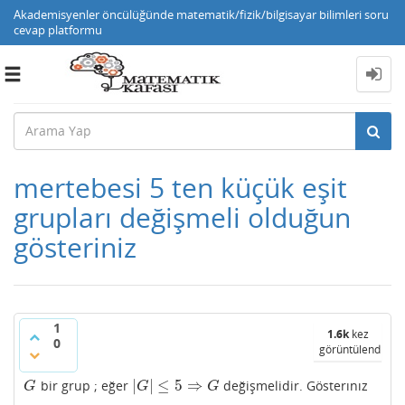
Akademisyenler öncülüğünde matematik/fizik/bilgisayar bilimleri soru
cevap platformu
Toggle
navigation
mertebesi 5 ten küçük eşit
grupları değişmeli olduğun
gösteriniz
1
1.6k
kez
0
görüntülendi
|
|
≤
5
⇒
bir grup ; eğer
değişmelidir. Gösterınız
G
|
G
|
≤
5
⇒
G
G
G
G