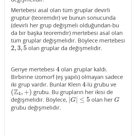
Mertebesi asal olan tüm gruplar devirli
gruptur (teoremdir) ve bunun sonucunda
(devirli her grup değişmeli olduğundan-bu
da bir başka teoremdir) mertebesi asal olan
tüm gruplar değişmelidir. Böylece mertebesi
2
,
3
,
5
olan gruplar da değişmelidir.
2
,
3
,
5
4
Geriye mertebesi
olan gruplar kaldı.
4
Birbirine izomorf (eş yapılı) olmayan sadece
4
iki grup vardır. Bunlar Klein
-lü grubu ve
4
Z
(
,
+
)
grubu. Bu grupların her ikisi de
(
Z
4
,
+
)
4
|
|
≤
5
değişmelidir. Böylece,
olan her
|
G
|
≤
5
G
G
G
grubu değişmelidir.