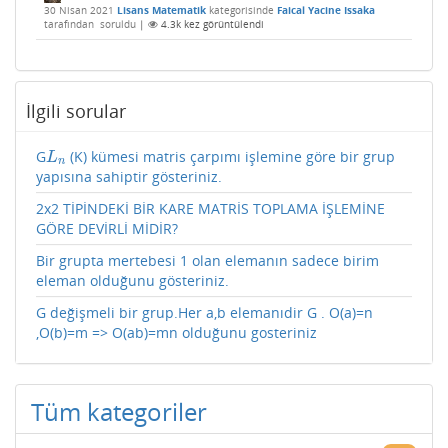
30 Nisan 2021
Lisans Matematik
kategorisinde
Faical Yacine Issaka
tarafından
soruldu
|
4.3k
kez görüntülendi
İlgili sorular
G
(K) kümesi matris çarpımı işlemine göre bir grup
L
n
L
n
yapısına sahiptir gösteriniz.
2x2 TİPİNDEKİ BİR KARE MATRİS TOPLAMA İŞLEMİNE
GÖRE DEVİRLİ MİDİR?
Bir grupta mertebesi 1 olan elemanın sadece birim
eleman olduğunu gösteriniz.
G değişmeli bir grup.Her a,b elemanıdir G . O(a)=n
,O(b)=m => O(ab)=mn olduğunu gosteriniz
Tüm kategoriler