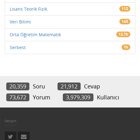
Lisans Teorik Fizik
112
Veri Bilimi
145
Orta Öğretim Matematik
12.7k
Serbest
1k
20,359
Soru
21,912
Cevap
73,672
Yorum
3,979,309
Kullanıcı
İletişim