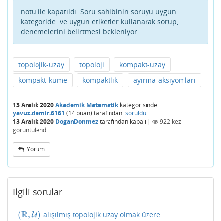
notu ile kapatıldı:
Soru sahibinin soruyu uygun
kategoride ve uygun etiketler kullanarak sorup,
denemelerini belirtmesi bekleniyor.
topolojik-uzay
topoloji
kompakt-uzay
kompakt-küme
kompaktlık
ayırma-aksiyomları
13 Aralık 2020
Akademik Matematik
kategorisinde
yavuz.demir.6161
(
14
puan)
tarafından
soruldu
13 Aralık 2020
DoganDonmez
tarafından
kapalı
|
922
kez
görüntülendi
Yorum
İlgili sorular
R
(
,
)
alışılmış topolojik uzay olmak üzere
(
R
,
U
)
U