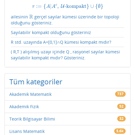
c
:
=
{
|
,
-kompakt
}
∪
{
∅
}
τ
:=
{
A
|
A
c
,
U
U
-kompakt
}
∪
{
∅
}
τ
A
A
R
ailesinin
gerçel sayılar kümesi üzerinde bir topoloji
R
olduğunu gösteriniz.
Sayılabilir kompakt olduğunu gösteriniz
R std. uzayında A=[0,1]∩Q kümesi kompakt mıdır?
( R,T ) alışılmış uzayı içinde Q , rasyonel sayılar kümesi
sayılabilir kompakt mıdır? Gösteriniz.
Tüm kategoriler
Akademik Matematik
737
Akademik Fizik
52
Teorik Bilgisayar Bilimi
32
Lisans Matematik
5.6k