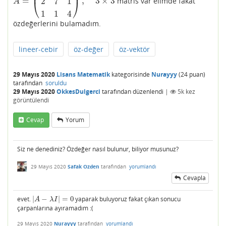
⎜
⎟
=
,
3
×
3
2
7
1
matris var elimde fakat
A
=
(
7
2
1
2
7
1
1
1
4
)
,
3
×
3
⎝
⎠
A
1
1
4
özdeğerlerini bulamadım.
lineer-cebir
öz-değer
öz-vektör
29 Mayıs 2020
Lisans Matematik
kategorisinde
Nurayyy
(
24
puan)
tarafından
soruldu
29 Mayıs 2020
OkkesDulgerci
tarafından
düzenlendi
|
5k
kez
görüntülendi
Cevap
Yorum
Siz ne denediniz? Özdeğer nasıl bulunur, biliyor musunuz?
29 Mayıs 2020
Safak Ozden
tarafından
yorumlandı
Cevapla
evet.
|
−
|
=
0
yaparak buluyoruz fakat çıkan sonucu
|
A
−
λ
I
|
=
0
A
λ
I
çarpanlarına ayıramadım :(
29 Mayıs 2020
Nurayyy
tarafından
yorumlandı