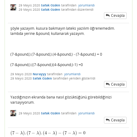
29 Mayıs 2020
Safak Ozden
tarafından
yorumlandı
29 Mayıs 2020
Safak Ozden
tarafından
düzenlendi
Cevapla
şöyle yazayım. kusura bakmayın lateks yazılım öğrenemedim.
lambda yerine &pound; kullanarak yazayım.
(7-&pound;).(7-&pound;).(4-&pound;) - (7-&pound;) = 0
(7-&pound;).((7-&pound;)(4-&pound;)-1) =0
29 Mayıs 2020
Nurayyy
tarafından
yorumlandı
29 Mayıs 2020
Safak Ozden
tarafından
yeniden gösterildi
Cevapla
Yazdığınızın ekranda bana nasıl gözüktüğünü görebildiğinizi
varsayıyorum.
29 Mayıs 2020
Safak Ozden
tarafından
yorumlandı
Cevapla
(
7
−
)
.
(
7
−
)
.
(
4
−
)
−
(
7
−
)
=
0
(
7
−
λ
)
.
(
7
−
λ
)
.
(
4
−
λ
)
−
(
7
−
λ
)
=
0
λ
λ
λ
λ