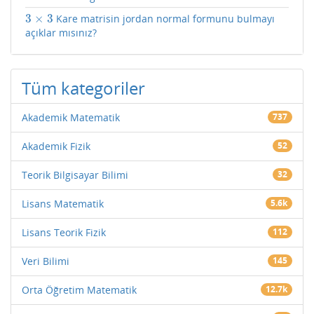
3
×
3
Kare matrisin jordan normal formunu bulmayı
3
×
3
açıklar mısınız?
Tüm kategoriler
Akademik Matematik
737
Akademik Fizik
52
Teorik Bilgisayar Bilimi
32
Lisans Matematik
5.6k
Lisans Teorik Fizik
112
Veri Bilimi
145
Orta Öğretim Matematik
12.7k