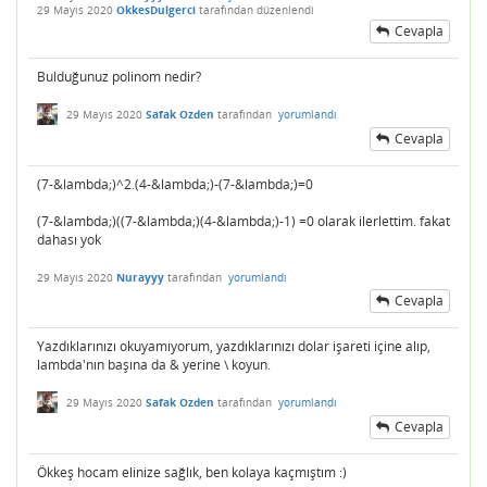
29 Mayıs 2020
OkkesDulgerci
tarafından
düzenlendi
Cevapla
Bulduğunuz polinom nedir?
29 Mayıs 2020
Safak Ozden
tarafından
yorumlandı
Cevapla
(7-&lambda;)^2.(4-&lambda;)-(7-&lambda;)=0
(7-&lambda;)((7-&lambda;)(4-&lambda;)-1) =0 olarak ilerlettim. fakat
dahası yok
29 Mayıs 2020
Nurayyy
tarafından
yorumlandı
Cevapla
Yazdıklarınızı okuyamıyorum, yazdıklarınızı dolar işareti içine alıp,
lambda'nın başına da & yerine \ koyun.
29 Mayıs 2020
Safak Ozden
tarafından
yorumlandı
Cevapla
Ökkeş hocam elinize sağlık, ben kolaya kaçmıştım :)