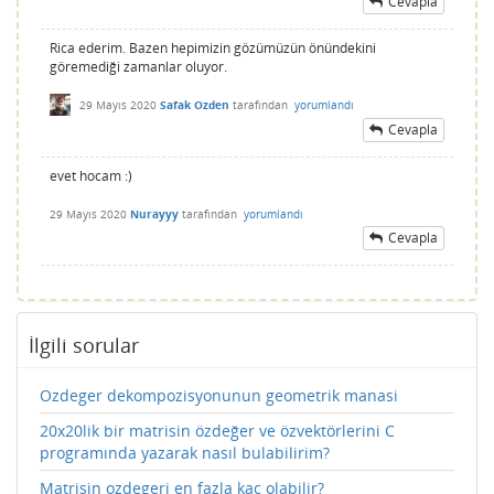
Cevapla
Rica ederim. Bazen hepimizin gözümüzün önündekini
göremediği zamanlar oluyor.
29 Mayıs 2020
Safak Ozden
tarafından
yorumlandı
Cevapla
evet hocam :)
29 Mayıs 2020
Nurayyy
tarafından
yorumlandı
Cevapla
İlgili sorular
Ozdeger dekompozisyonunun geometrik manasi
20x20lik bir matrisin özdeğer ve özvektörlerini C
programında yazarak nasıl bulabilirim?
Matrisin ozdegeri en fazla kac olabilir?