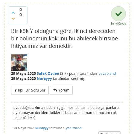
0
0
En İyi Cevap
7
Bir kök
olduğuna göre, ikinci dereceden
7
bir polinomun kökünü bulabilecek birisine
ihtiyacımız var demektir.
29 Mayıs 2020
Safak Ozden
(
3.7k
puan)
tarafından
cevaplandı
29 Mayıs 2020
Nurayyy
tarafından
seçilmiş
Ilgili Bir Soru Sor
Yorum
evet doğru aklıma neden hiç gelmesi deltasını bulup çarpanlara
ayrılamayan denklem köklerini bulucam. tamamdır hocam çok
teşekkürler :)
29 Mayıs 2020
Nurayyy
tarafından
yorumlandı