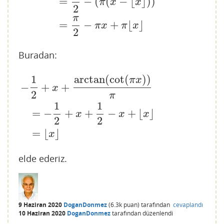
=
−
(
(
−
⌊
⌋
)
)
π
x
x
2
π
=
−
+
⌊
⌋
π
x
π
x
2
Buradan:
arctan
(
cot
(
)
)
1
π
x
−
+
+
x
2
π
1
1
−
1
2
+
x
+
arctan
(
cot
(
π
x
)
)
π
=
−
1
2
+
x
+
1
2
−
x
+
⌊
x
⌋
=
⌊
x
⌋
=
−
+
+
−
+
⌊
⌋
x
x
x
2
2
=
⌊
⌋
x
elde ederiz.
9 Haziran 2020
DoganDonmez
(
6.3k
puan)
tarafından
cevaplandı
10 Haziran 2020
DoganDonmez
tarafından
düzenlendi