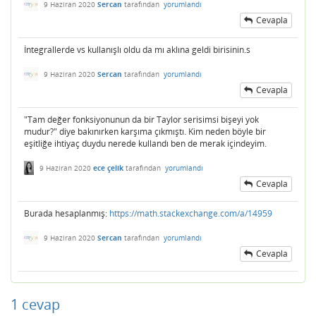
9 Haziran 2020
Sercan
tarafından
yorumlandı
Cevapla
İntegrallerde vs kullanışlı oldu da mı aklına geldi birisinin.s
9 Haziran 2020
Sercan
tarafından
yorumlandı
Cevapla
"Tam değer fonksiyonunun da bir Taylor serisimsi bişeyi yok
mudur?" diye bakınırken karşıma çıkmıştı. Kim neden böyle bir
eşitliğe ihtiyaç duydu nerede kullandı ben de merak içindeyim.
9 Haziran 2020
ece çelik
tarafından
yorumlandı
Cevapla
Burada hesaplanmış:
https://math.stackexchange.com/a/14959
9 Haziran 2020
Sercan
tarafından
yorumlandı
Cevapla
1
cevap