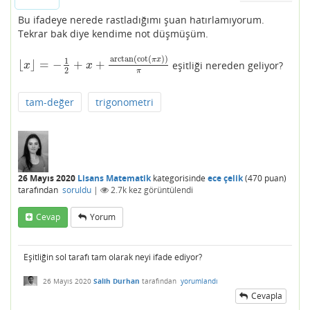
Bu ifadeye nerede rastladığımı şuan hatırlamıyorum.
Tekrar bak diye kendime not düşmüşüm.
arctan
(
cot
(
)
)
π
x
1
⌊
⌋
=
−
+
+
eşitliği nereden geliyor?
⌊
x
⌋
=
−
1
2
+
x
+
arctan
(
cot
(
π
x
)
)
π
x
x
2
π
tam-değer
trigonometri
26 Mayıs 2020
Lisans Matematik
kategorisinde
ece çelik
(
470
puan)
tarafından
soruldu
|
2.7k
kez görüntülendi
Cevap
Yorum
Eşitliğin sol tarafı tam olarak neyi ifade ediyor?
26 Mayıs 2020
Salih Durhan
tarafından
yorumlandı
Cevapla