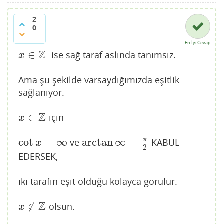
2
0
En İyi Cevap
Z
∈
ise sağ taraf aslında tanımsız.
x
∈
Z
x
Ama şu şekilde varsaydığımızda eşitlik
sağlanıyor.
Z
∈
için
x
∈
Z
x
cot
=
∞
arctan
∞
=
π
ve
KABUL
cot
x
=
∞
arctan
∞
=
π
2
x
2
EDERSEK,
iki tarafın eşit olduğu kolayca görülür.
Z
∉
olsun.
x
∉
Z
x