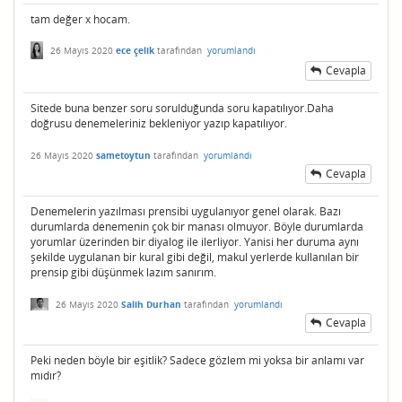
tam değer x hocam.
26 Mayıs 2020
ece çelik
tarafından
yorumlandı
Cevapla
Sitede buna benzer soru sorulduğunda soru kapatılıyor.Daha
doğrusu denemeleriniz bekleniyor yazıp kapatılıyor.
26 Mayıs 2020
sametoytun
tarafından
yorumlandı
Cevapla
Denemelerin yazılması prensibi uygulanıyor genel olarak. Bazı
durumlarda denemenin çok bir manası olmuyor. Böyle durumlarda
yorumlar üzerinden bir diyalog ile ilerliyor. Yanisi her duruma aynı
şekilde uygulanan bir kural gibi değil, makul yerlerde kullanılan bir
prensip gibi düşünmek lazım sanırım.
26 Mayıs 2020
Salih Durhan
tarafından
yorumlandı
Cevapla
Peki neden böyle bir eşitlik? Sadece gözlem mi yoksa bir anlamı var
mıdır?