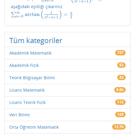
=
0
n
2
+
+
1
n
n
aşağıdaki eşitliği çıkarınız:
(
)
∞
1
π
arctan
=
∑
∑
n
=
0
∞
arctan
(
1
n
2
+
n
+
1
)
=
π
2
=
0
2
n
2
+
+
1
n
n
Tüm kategoriler
Akademik Matematik
737
Akademik Fizik
52
Teorik Bilgisayar Bilimi
32
Lisans Matematik
5.6k
Lisans Teorik Fizik
112
Veri Bilimi
145
Orta Öğretim Matematik
12.7k