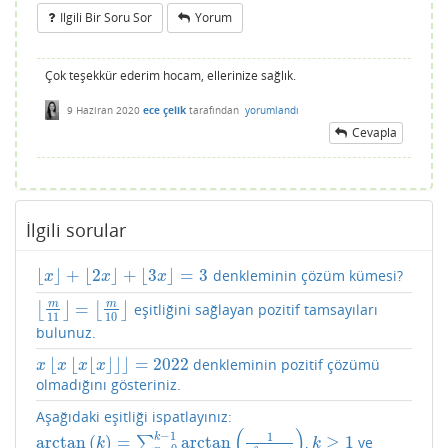
Ilgili Bir Soru Sor
Yorum
Çok teşekkür ederim hocam, ellerinize sağlık.
9 Haziran 2020
ece çelik
tarafından
yorumlandı
Cevapla
İlgili sorular
⌊
⌋
+
⌊
2
⌋
+
⌊
3
⌋
=
3
denkleminin çözüm kümesi?
⌊
x
⌋
+
⌊
2
x
⌋
+
⌊
3
x
⌋
=
3
x
x
x
m
m
=
⌊
⌋
⌊
⌋
eşitliğini sağlayan pozitif tamsayıları
⌊
m
11
⌋
=
⌊
m
10
⌋
11
10
bulunuz.
⌊
⌊
⌊
⌋
⌋
⌋
=
2022
denkleminin pozitif çözümü
x
⌊
x
⌊
x
⌊
x
⌋
⌋
⌋
=
2022
x
x
x
x
olmadığını gösteriniz.
Aşağıdaki eşitliği ispatlayınız:
(
)
−
1
1
k
arctan
(
)
=
arctan
≥
1
∑
,
ve
arctan
(
k
)
=
∑
n
=
0
k
−
1
arctan
(
1
n
2
+
n
+
1
)
k
≥
1
k
k