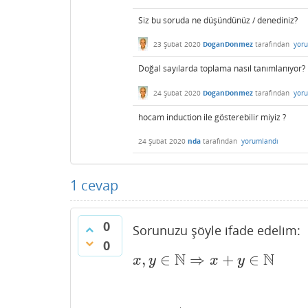
Siz bu soruda ne düşündünüz / denediniz?
23 Şubat 2020
DoganDonmez
tarafından
yor
Doğal sayılarda toplama nasıl tanımlanıyor?
24 Şubat 2020
DoganDonmez
tarafından
yor
hocam induction ile gösterebilir miyiz ?
24 Şubat 2020
nda
tarafından
yorumlandı
1
cevap
0
Sorunuzu şöyle ifade edelim:
0
N
N
,
∈
⇒
+
∈
x
,
y
∈
N
⇒
x
+
y
∈
N
x
y
x
y