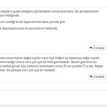
ıp olayların güzel olduğunu gösterdikten sonra tanımlanır. Bu da toplamanın
sav niteliğinde.
ım özelliği ile bir ispat vermek daha yerinde gibi.
iz ne düşünüyorsunuz bu yorumlarım hakkında.
Cevapla
 soran kişinin doğal sayıları nasıl inşa ettiğini ve toplamayı doğal sayılar
belirtmediği sürece soru çok açık bir hale gelmektedir. Benim gibi birisi bu
R
N
 öncelikle gerçel sayı sistemini tanımladım sonra
nin içindeki
yi der. Başka
R
N
klar. Bu yönüyle soru çok açık bir haldedir.
Cevapla