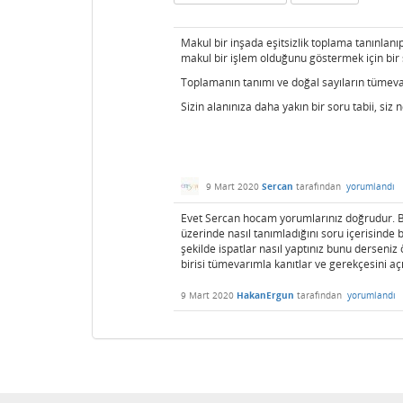
Makul bir inşada eşitsizlik toplama tanınlan
makul bir işlem olduğunu göstermek için bir 
Toplamanın tanımı ve doğal sayıların tümevar
Sizin alanınıza daha yakın bir soru tabii, s
9 Mart 2020
Sercan
tarafından
yorumlandı
Evet Sercan hocam yorumlarınız doğrudur. Bunu
üzerinde nasıl tanımladığını soru içerisinde 
şekilde ispatlar nasıl yaptınız bunu derseniz
birisi tümevarımla kanıtlar ve gerekçesini açı
9 Mart 2020
HakanErgun
tarafından
yorumlandı