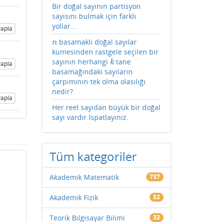
Bir doğal sayının partisyon
sayısını bulmak için farklı
yollar...
apla
basamaklı doğal sayılar
n
n
kümesinden rastgele seçilen bir
sayının herhangi
tane
k
k
apla
basamağındaki sayıların
çarpımının tek olma olasılığı
nedir?
apla
Her reel sayıdan büyük bir doğal
sayı vardır.İspatlayınız.
Tüm kategoriler
Akademik Matematik
737
Akademik Fizik
52
Teorik Bilgisayar Bilimi
32