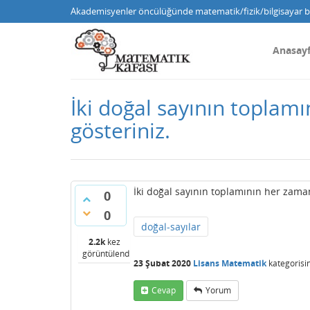
Akademisyenler öncülüğünde matematik/fizik/bilgisayar bi
Anasay
İki doğal sayının toplam
gösteriniz.
İki doğal sayının toplamının her zaman
0
0
doğal-sayılar
2.2k
kez
görüntülendi
23 Şubat 2020
Lisans Matematik
kategorisi
Cevap
Yorum