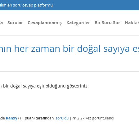
limleri soru cevap platformu
fa
Sorular
Cevaplanmamış
Kategoriler
Bir Soru Sor
Hakkı
ının her zaman bir doğal sayıya 
 bir doğal sayıya eşit olduğunu gösteriniz.
nde
Ranxy
(
11
puan)
tarafından
soruldu
|
2.2k
kez görüntülendi