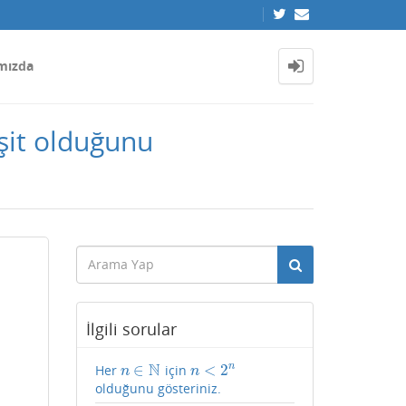
mızda
eşit olduğunu
İlgili sorular
N
∈
<
2
n
Her
için
n
∈
N
n
<
2
n
n
n
olduğunu gösteriniz.