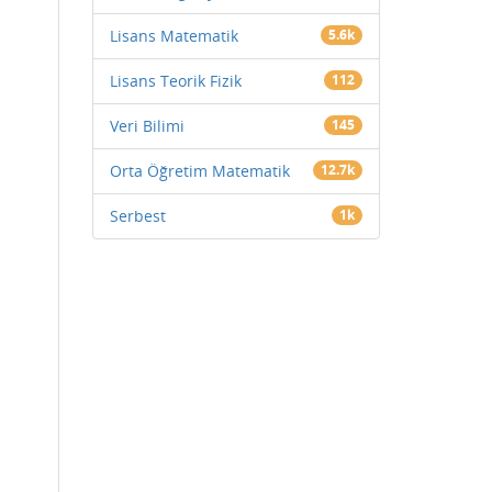
Lisans Matematik
5.6k
Lisans Teorik Fizik
112
Veri Bilimi
145
Orta Öğretim Matematik
12.7k
Serbest
1k