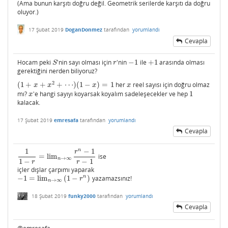
(Ama bunun karşıtı doğru değil. Geometrik serilerde karşıtı da doğru
oluyor.)
17 Şubat 2019
DoganDonmez
tarafından
yorumlandı
Cevapla
Hocam peki
'nin sayı olması için
'nin
−
1
ile
+
1
arasında olması
S
r
−
1
+
1
S
r
gerektiğini nerden biliyoruz?
2
(
1
+
+
+
⋯
)
(
1
−
)
=
1
her
reel sayısı için doğru olmaz
(
1
+
x
+
x
2
+
⋯
)
(
1
−
x
)
=
1
x
x
x
x
x
mı?
'e hangi sayıyı koyarsak koyalım sadeleşecekler ve hep
1
x
1
x
kalacak.
17 Şubat 2019
emresafa
tarafından
yorumlandı
Cevapla
n
1
−
1
r
=
lim
ise
1
1
−
r
=
lim
n
→
∞
r
n
−
1
r
−
1
→
∞
n
1
−
−
1
r
r
içler dışlar çarpımı yaparak
n
−
1
=
lim
(
1
−
)
yazamazsınız!
−
1
=
lim
n
→
∞
(
1
−
r
n
)
r
→
∞
n
18 Şubat 2019
funky2000
tarafından
yorumlandı
Cevapla