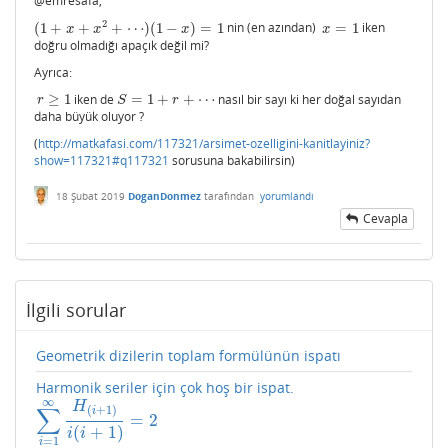
@emresafa,
2
(
1
+
+
+
⋯
)
(
1
−
)
=
1
nin (en azından)
=
1
iken
(
1
+
x
+
x
2
+
⋯
)
(
1
−
x
)
=
1
x
=
1
x
x
x
x
doğru olmadığı apaçık değil mi?
Ayrıca:
≥
1
iken de
=
1
+
+
⋯
nasıl bir sayı ki her doğal sayıdan
r
≥
1
S
=
1
+
r
+
⋯
r
S
r
daha büyük oluyor ?
(
http://matkafasi.com/117321/arsimet-ozelligini-kanitlayiniz?
show=117321#q117321
sorusuna bakabilirsin)
18 Şubat 2019
DoganDonmez
tarafından
yorumlandı
Cevapla
İlgili sorular
Geometrik dizilerin toplam formülünün ispatı
Harmonik seriler için çok hoş bir ispat.
∞
H
∑
(
+
1
)
i
=
2
∑
i
=
1
∞
H
(
i
+
1
)
i
(
i
+
1
)
=
2
(
+
1
)
i
i
=
1
i