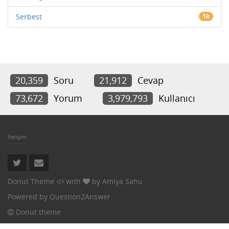
Serbest
1k
20,359
Soru
21,912
Cevap
73,672
Yorum
3,979,793
Kullanıcı
İletişim
Donut Theme
with
by
Amiya Sahu
Powered by
Question2Answer
Donut theme