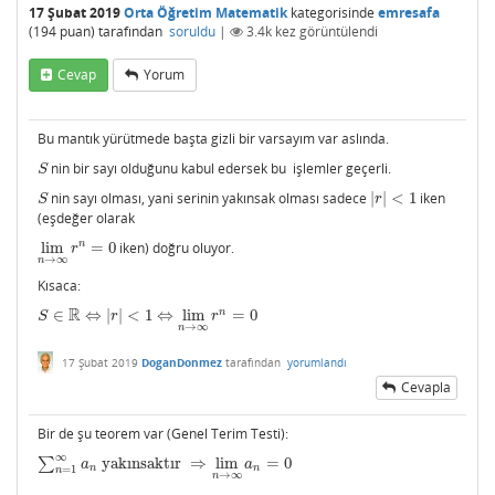
17 Şubat 2019
Orta Öğretim Matematik
kategorisinde
emresafa
(
194
puan)
tarafından
soruldu
|
3.4k
kez görüntülendi
Cevap
Yorum
Bu mantık yürütmede başta gizli bir varsayım var aslında.
nin bir sayı olduğunu kabul edersek bu işlemler geçerli.
S
S
nin sayı olması, yani serinin yakınsak olması sadece
|
|
<
1
iken
S
|
r
|
<
1
S
r
(eşdeğer olarak
n
lim
=
0
iken) doğru oluyor.
lim
n
→
∞
r
n
=
0
r
→
∞
n
Kısaca:
R
n
∈
⇔
|
|
<
1
⇔
lim
=
0
S
∈
R
⇔
|
r
|
<
1
⇔
lim
n
→
∞
r
n
=
0
S
r
r
→
∞
n
17 Şubat 2019
DoganDonmez
tarafından
yorumlandı
Cevapla
Bir de şu teorem var (Genel Terim Testi):
∞
∑
yakınsaktır
⇒
lim
=
0
∑
n
=
1
∞
a
n
yakınsaktır
⇒
lim
n
→
∞
a
n
=
0
a
a
n
n
=
1
n
→
∞
n