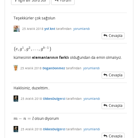
Ilgili Bir Soru Sor
Yorum
Teşekkürler çok sağolun
25 Aralık 2018
ysf.knt
tarafından
yorumlandı
Cevapla
1
2
−
1
k
{
,
,
,
.
.
.
,
}
{
e
,
g
1
,
g
2
,
.
.
.
,
g
k
−
1
}
e
g
g
g
kümesinin
elemanlarının farklı
olduğundan da emin olmalıyız.
25 Aralık 2018
DoganDonmez
tarafından
yorumlandı
Cevapla
Haklisiniz, duzelttim..
25 Aralık 2018
OkkesDulgerci
tarafından
yorumlandı
Cevapla
−
=
olsun diyorum
m
−
n
=
l
m
n
l
25 Aralık 2018
OkkesDulgerci
tarafından
yorumlandı
Cevapla