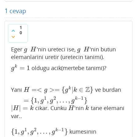
1
cevap
1
0
Eger
'nin ureteci ise,
'nin butun
g
H
g
H
g
H
g
H
elemanlarini uretir (uretecin tanimi).
=
1
k
oldugu acik(mertebe tanimi)?
g
k
=
1
g
Z
=
<
>
=
{
|
∈
}
k
Yani
ve burdan
H
=<
g
>=
{
g
k
|
k
∈
Z
}
=
{
1
,
g
1
,
g
2
,
.
.
.
,
g
k
−
1
}
H
g
g
k
1
2
−
1
=
{
1
,
,
,
.
.
.
,
}
k
g
g
g
|
|
=
cikar. Cunku
'nin
tane elemani
|
H
|
=
k
H
k
H
k
H
k
var..
1
2
−
1
{
1
,
,
,
.
.
.
,
}
k
kumesinin
{
1
,
g
1
,
g
2
,
.
.
.
,
g
k
−
1
}
g
g
g