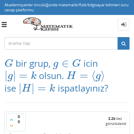
Akademisyenler öncülüğünde matematik/fizik/bilgisayar bilimleri soru
cevap platformu
Toggle
navigation
∈
bir grup,
icin
G
g
∈
G
G
g
G
|
|
=
=
⟨
⟩
olsun.
|
g
|
=
k
H
=
⟨
g
⟩
g
k
H
g
|
|
=
ise
ispatlayınız?
|
H
|
=
k
H
k
0
2.2k
kez
0
görüntülendi