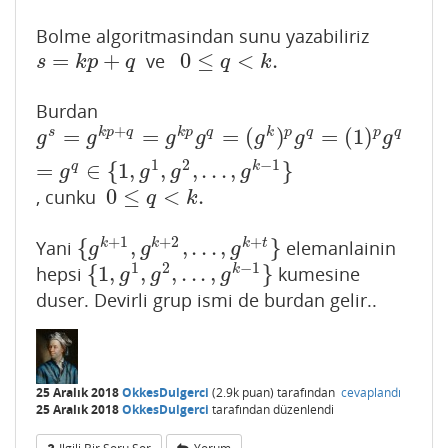
Bolme algoritmasindan sunu yazabiliriz
=
+
0
≤
<
.
ve
s
=
k
p
+
q
0
≤
q
<
k
.
s
k
p
q
q
k
Burdan
+
=
=
=
(
)
=
(
1
)
s
k
p
q
k
p
q
k
p
q
p
q
g
s
=
g
k
p
+
q
=
g
k
p
g
q
=
(
g
k
)
p
g
q
=
(
1
)
p
g
q
=
g
q
∈
{
1
,
g
1
,
g
2
,
.
.
.
,
g
g
g
g
g
g
g
1
2
−
1
=
∈
{
1
,
,
,
.
.
.
,
}
q
k
g
g
g
g
0
≤
<
.
, cunku
0
≤
q
<
k
.
q
k
+
1
+
2
+
{
,
,
.
.
.
,
}
k
k
k
t
Yani
elemanlainin
{
g
k
+
1
,
g
k
+
2
,
.
.
.
,
g
k
+
t
}
g
g
g
1
2
−
1
{
1
,
,
,
.
.
.
,
}
k
hepsi
kumesine
{
1
,
g
1
,
g
2
,
.
.
.
,
g
k
−
1
}
g
g
g
duser. Devirli grup ismi de burdan gelir..
25 Aralık 2018
OkkesDulgerci
(
2.9k
puan)
tarafından
cevaplandı
25 Aralık 2018
OkkesDulgerci
tarafından
düzenlendi