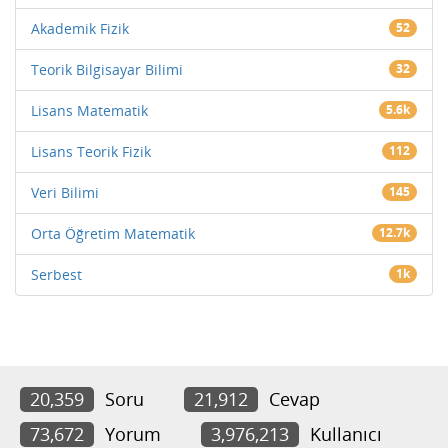
Akademik Fizik
52
Teorik Bilgisayar Bilimi
32
Lisans Matematik
5.6k
Lisans Teorik Fizik
112
Veri Bilimi
145
Orta Öğretim Matematik
12.7k
Serbest
1k
20,359
Soru
21,912
Cevap
73,672
Yorum
3,976,213
Kullanıcı