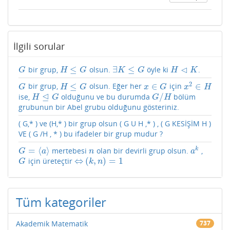
İlgili sorular
⊲
≤
∃
≤
bir grup,
olsun.
öyle ki
.
G
H
≤
G
∃
K
≤
G
H
⊲
K
G
H
G
K
G
H
K
2
≤
∈
∈
bir grup,
olsun. Eğer her
için
G
H
≤
G
x
∈
G
x
2
∈
H
G
H
G
x
G
x
H
⊴
/
ise,
olduğunu ve bu durumda
bölüm
H
⊴
G
G
/
H
H
G
G
H
grubunun bir Abel grubu olduğunu gösteriniz.
( G,* ) ve (H,* ) bir grup olsun ( G U H ,* ) , ( G KESİŞİM H )
VE ( G /H , * ) bu ifadeler bir grup mudur ?
=
⟨
⟩
k
mertebesi
olan bir devirli grup olsun.
,
G
=
⟨
a
⟩
n
a
k
G
a
n
a
⇔
(
,
)
=
1
için üreteçtir
G
⇔
(
k
,
n
)
=
1
G
k
n
Tüm kategoriler
Akademik Matematik
737