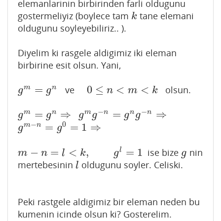
elemanlarinin birbirinden farli oldugunu
gostermeliyiz (boylece tam
tane elemani
k
k
oldugunu soyleyebiliriz.. ).
Diyelim ki rasgele aldigimiz iki eleman
birbirine esit olsun. Yani,
=
0
≤
<
<
m
n
ve
olsun.
g
m
=
g
n
0
≤
n
<
m
<
k
g
g
n
m
k
−
−
=
⇒
=
⇒
m
n
m
n
n
n
g
m
=
g
n
⇒
g
m
g
−
n
=
g
n
g
−
n
⇒
g
g
g
g
g
g
−
0
=
=
1
⇒
m
n
g
m
−
n
=
g
0
=
1
⇒
g
g
−
=
<
,
=
1
l
ise bize
nin
m
−
n
=
l
<
k
,
g
l
=
1
g
m
n
l
k
g
g
mertebesinin
oldugunu soyler. Celiski.
l
l
Peki rastgele aldigimiz bir eleman neden bu
kumenin icinde olsun ki? Gosterelim.