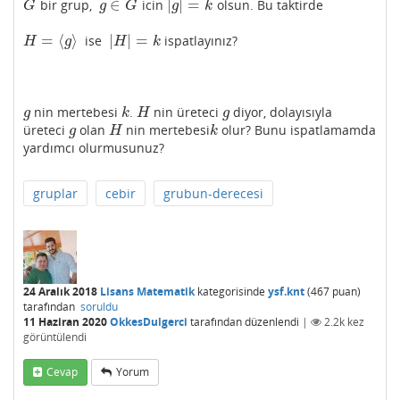
∈
|
|
=
bir grup,
icin
olsun. Bu taktirde
G
g
∈
G
|
g
|
=
k
G
g
G
g
k
=
⟨
⟩
|
|
=
ise
ispatlayınız?
H
=
⟨
g
⟩
|
H
|
=
k
H
g
H
k
nin mertebesi
.
nin üreteci
diyor, dolayısıyla
g
k
H
g
g
k
H
g
üreteci
olan
nin mertebesi
olur? Bunu ispatlamamda
g
H
k
g
H
k
yardımcı olurmusunuz?
gruplar
cebir
grubun-derecesi
24 Aralık 2018
Lisans Matematik
kategorisinde
ysf.knt
(
467
puan)
tarafından
soruldu
11 Haziran 2020
OkkesDulgerci
tarafından
düzenlendi
|
2.2k
kez
görüntülendi
Cevap
Yorum