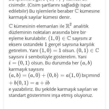
cisimdir. (Cisim şartlarını sağladığı ispat
C
edilebilir) Bu işlemlerle beraber
kümesine
C
karmaşık sayılar kümesi denir.
2
C
R
kümesinin elemanları ile
analitik
C
R
2
düzleminin noktaları arasında bire bir
C
(
1
,
0
)
∈
eşleme kurulabilir.
sayısını
(
1
,
0
)
∈
C
x
x
1
ekseni üstündeki
gerçel sayısına karşılık
1
C
(
1
,
0
)
=
1
(
0
,
1
)
∈
getirelim. Yani
olsun.
(
1
,
0
)
=
1
(
0
,
1
)
∈
C
sayısını
sembolüyle gösterelim. Yani
i
i
=
(
0
,
1
)
(
,
)
olsun. Bu durumda her
i
=
(
0
,
1
)
(
a
,
b
)
i
a
b
karmaşık sayısını
(
,
)
=
(
,
0
)
+
(
0
,
)
=
(
1
,
0
)
biçimind
(
a
,
b
)
=
(
a
,
0
)
+
(
0
,
b
)
=
a
(
1
,
0
)
+
b
(
0
,
1
)
=
a
+
i
b
a
b
a
b
a
+
(
0
,
1
)
=
+
b
a
i
b
e yazabiliriz. Bu şekilde karmaşık sayıları ve
standart gösterimini inşa etmiş oluyoruz.