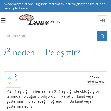
Akademisyenler öncülüğünde matematik/fizik/bilgisayar bilimleri soru
cevap platformu
Toggle
navigation
2
−
1
neden
'e eşittir?
i
2
−
1
i
0
10k
kez
0
görüntülendi
İ^2=-1 eşitliğinin her zaman 0!=1 eşitliğinde olduğu gibi
tanımdan olduğunu biliyordum . Fakat bir kanıt veya
gösteriminin olabileceğini öğrendim . Bu kanıt veya
gösterim nedir?