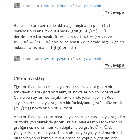
3 Kasım 2018
lokman gökçe
tarafından
yorumlandı
Cevapla
Bu tür bir soru benim de aklıma gelmişti ama
=
(
)
y
=
f
(
x
)
y
f
x
parabolünün analitik düzlemdeki grafiği ile
(
)
=
0
f
(
x
)
=
0
f
x
denkleminin karmaşık kökleri olan
+
=
(
,
)
ve
m
+
n
i
=
(
m
,
n
)
m
n
i
m
n
−
=
(
,
−
)
sayılarına analitik düzlemde karşılık gelen
m
−
n
i
=
(
m
,
−
n
)
m
n
i
m
n
noktalar arasında bir ilgi göremedim.
4 Kasım 2018
lokman gökçe
tarafından
yorumlandı
Cevapla
@Mehmet Toktaş
Eğer bu fonksiyonu reel sayılardan reel sayılara giden bir
fonksiyon olarak görüyorsanız, bu noktaların hiçbir önemi yok.
Çünkü bu sayılar reel sayılar evreninde yaşamıyorlar. Reel
sayılardan reel sayılara giden bir fonksiyonun grafiği düzlemde
(
,
(
)
)
noktalarının bir kümesi.
(
x
,
f
(
x
)
)
x
f
x
Ama bu fonksiyonu karmaşık sayılardan karmaşık sayılara giden
bir fonksiyon olarak da görebilirsiniz. Maalesef bu fonksiyonun
C
C
grafiğini çizmeniz mümkün değil zira bu grafik
×
'de
C
×
C
yaşıyor. Yani reel boyutu 4 olan bir uzayda yaşıyor. Ama yine de
bu fonksiyonun kompleks düzlemde ne yaptığını gözümüzde