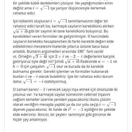
bir şekilde kübik denklemleri çözüyor. Ne yaptığımızdan emin
−
−
−
değiliz ama
=
−
1
işe yarıyor düşüncesiyle ilerlemek
√
i
=
−
1
i
rahatsız edici.
−
−
−
İşin kökenini oluşturan
=
−
1
tanımlamasının diğer bir
√
i
=
−
1
i
rahatsız edici tarafı ise, karmaşık sayıların karekökünü alırken
−
−
−
−
−
√
+
gibi bir sayının iki tane karekökünü buluyoruz. Bu
a
+
i
b
a
i
b
karekökleri veren formüller de geliştirilmiştir.
0
haricindeki
0
sayıların körekökü hesaplanırken iki farklı karekök değeri elde
edilebilmesi meselesini liselerde yıllarca üstüne basa basa
∘
anlattık. Bunların argümetleri arasında
180
fark vardır
180
∘
−
−
−
−
−
vs. Örneğin
3
+
4
için
2
+
ve
−
2
−
değerlenini karşılık
√
3
+
4
i
2
+
i
−
2
−
i
i
i
i
−
−
−
−
−
√
getiriyoruz öyle değil mi? Şimdi
+
ifadesinde
=
−
1
ve
a
+
i
b
a
=
−
1
a
i
b
a
−
−
−
=
0
için çalışalım.
−
1
olur ve burada da iki karekök
√
b
=
0
−
1
b
bulmamız gerekir. Gerekli işlemler ve formüller kullanarak
bunları
ve
−
olarak bulabiliriz. İşte bir rahatsız edici durum
i
−
i
i
i
−
−
−
daha:
−
1
=
−
olabiliyormuş.
√
−
1
=
−
i
i
O zaman karesi
−
1
i verecek sayıyı inşa etmek için önünüzde iki
−
1
yolunuz var. Ya karmaşık sayılar kümesinin cebirsel inşasını
sağlam temeller üzerine yeniden yapacaksınız (bunu çözüm
−
−
−
olarak verdiğim mesajda yaptık) ya da zor yolu seçip
=
−
1
√
i
=
−
1
i
2
diyerek yapacaksınız. İki halde de
=
−
1
eşitliğini bir şekilde
i
2
=
−
1
i
elde edersiniz. İkincisi, bir şeyleri tanımlıyor gibi görünse de
hiçbir şey anlatmıyor.