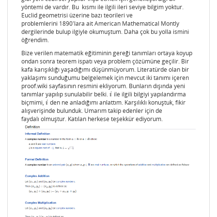
yöntemi de vardır. Bu kısmı ile ilgili ileri seviye bilgim yoktur.
Euclid geometrisi üzerine bazı teorileri ve
problemlerini 1890'lara ait American Mathematical Montly
dergilerinde bulup ilgiyle okumuştum. Daha çok bu yolla ismini
öğrendim.
Bize verilen matematik eğitiminin gereği tanımları ortaya koyup
ondan sonra teorem ispatı veya problem çözümüne geçilir. Bir
kafa karışıklığı yaşadığımı düşünmüyorum. Literatürde olan bir
yaklaşımı sunduğumu belgelemek için mevcut iki tanımı içeren
proof.wiki sayfasının resmini ekliyorum. Bunların dışında yeni
tanımlar yapılıp sunulabilir belki.
ile ilgili bilgiyi yapılandırma
i
i
biçmimi,
den ne anladığımı anlattım. Karşılıklı konuştuk, fikir
i
i
alışverişinde bulunduk. Umarım takip edenler için de
faydalı olmuştur. Katılan herkese teşekkür ediyorum.