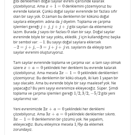
gibi denklemleri doğal sayılar evreni içerisinde kalarak
çözebiliyoruz. Ama
+
1
=
0
denklemini çözemiyoruz bu
x
+
1
=
0
x
evrende kalarak. Çünkü doğal sayılar evreninde bir fazlası sıfır
olan bir sayı yok. O zaman bu denklemin bir kökünü doğal
sayılara ekleyelim: adına da
diyelim. Toplama ve çarpma
j
j
işlemleri gereği
+
,
+
+
gibi sayıları da eklememiz
j
+
j
j
+
j
+
j
j
j
j
j
j
lazım. Burada
sayısı bir fazlası
0
olan bir sayı. Doğal sayılar
j
0
j
evreninde böyle bir sayı yoktu, ekledik.
için kullandığımız başka
j
j
bir sembol var:
−
1
. Bu sayıyı doğal sayılara eklersek
−
1
−
2
=
+
,
−
3
=
+
+
vs. sayılarını da ekleyip tam
−
2
=
j
+
j
,
−
3
=
j
+
j
+
j
j
j
j
j
j
sayılar evrenini oluşturuyoruz.
Tam sayılar evreninde toplama ve çarpma var.
tam sayı olmak
a
a
üzere
+
=
0
şeklindeki her denklemi bu evrende kalarak
x
+
a
=
0
x
a
çözebiliyoruz. Ama mesela
2
−
1
=
0
şeklindeki denklemleri
2
x
−
1
=
0
x
çözemiyoruz. Bu denklemin bir kökü olsaydı, iki katı
1
yapan bir
1
sayı olacaktı. Ama bu evrende böyle bir sayı maalesef yok. Ne
yapacağız? Bu yeni sayıyı evrenimize ekleyeceğiz. Süper. Şimdi
toplama ve çarpma işlemleri gereği
1
/
2
,
3
/
2
,
−
5
/
2
gibi yeni
1
/
2
,
3
/
2
,
−
5
/
2
sayılarımız var.
Yeni evrenimizde
2
+
=
0
şeklindeki her denklemi
2
x
+
a
=
0
x
a
çözebiliyoruz. Ama
3
+
=
0
şeklindeki denklemler sıkıntı.
3
x
+
a
=
0
x
a
3
−
1
=
0
denkleminin bir çözümü yok. Ne yapalım,
3
x
−
1
=
0
x
ekleyeceğiz. Bunu ekleyince mesela
1
/
6
yı da eklemek
1
/
6
zorundayız.