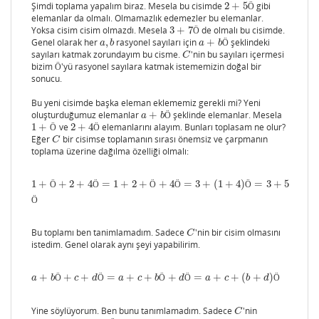
Şimdi toplama yapalım biraz. Mesela bu cisimde
2
+
5
gibi
2
+
5
Ö
Ö
elemanlar da olmalı. Olmamazlık edemezler bu elemanlar.
Yoksa cisim cisim olmazdı. Mesela
3
+
7
de olmalı bu cisimde.
3
+
7
Ö
Ö
Genel olarak her
,
rasyonel sayıları için
+
şeklindeki
a
,
b
a
+
b
Ö
a
b
a
b
Ö
sayıları katmak zorundayım bu cisme.
'nin bu sayıları içermesi
C
C
bizim
'yü rasyonel sayılara katmak istememizin doğal bir
Ö
Ö
sonucu.
Bu yeni cisimde başka eleman eklememiz gerekli mi? Yeni
oluşturduğumuz elemanlar
+
şeklinde elemanlar. Mesela
a
+
b
Ö
a
b
Ö
1
+
ve
2
+
4
elemanlarını alayım. Bunları toplasam ne olur?
1
+
Ö
2
+
4
Ö
Ö
Ö
Eğer
bir cisimse toplamanın sırası önemsiz ve çarpmanın
C
C
toplama üzerine dağılma özelliği olmalı:
1
+
+
2
+
4
=
1
+
2
+
+
4
=
3
+
(
1
+
4
)
=
3
+
5
1
+
Ö
+
2
+
4
Ö
=
1
+
2
+
Ö
+
4
Ö
=
3
+
(
1
+
4
)
Ö
=
3
+
5
Ö
Ö
Ö
Ö
Ö
Ö
Ö
Bu toplamı ben tanimlamadım. Sadece
'nin bir cisim olmasını
C
C
istedim. Genel olarak aynı şeyi yapabilirim.
+
+
+
=
+
+
+
=
+
+
(
+
)
a
+
b
Ö
+
c
+
d
Ö
=
a
+
c
+
b
Ö
+
d
Ö
=
a
+
c
+
(
b
+
d
)
Ö
a
b
Ö
c
d
Ö
a
c
b
Ö
d
Ö
a
c
b
d
Ö
Yine söylüyorum. Ben bunu tanımlamadım. Sadece
'nin
C
C