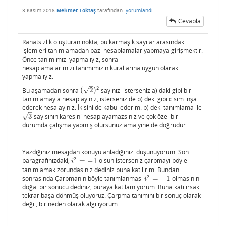
3 Kasım 2018
Mehmet Toktaş
tarafından
yorumlandı
Cevapla
Rahatsızlık oluşturan nokta, bu karmaşık sayılar arasındaki
işlemleri tanımlamadan bazı hesaplamalar yapmaya girişmektir.
Önce tanımımızı yapmalıyız, sonra
hesaplamalarımızı tanımımızın kurallarına uygun olarak
yapmalıyız.
–
2
√
Bu aşamadan sonra
(
2
)
sayınızı isterseniz a) daki gibi bir
(
2
)
2
tanımlamayla hesaplayınız, isterseniz de b) deki gibi cisim inşa
ederek hesalayınız. İkisini de kabul ederim. b) deki tanımlama ile
–
√
3
sayısının karesini hesaplayamazsınız ve çok özel bir
3
durumda çalışma yapmış olursunuz ama yine de doğrudur.
Yazdığınız mesajdan konuyu anladığınızı düşünüyorum. Son
2
paragrafınızdaki,
=
−
1
olsun isterseniz çarpmayı böyle
i
2
=
−
1
i
tanımlamak zorundasınız dediniz buna katılırım. Bundan
2
sonrasında Çarpmanın böyle tanımlanması
=
−
1
olmasının
i
2
=
−
1
i
doğal bir sonucu dediniz, buraya katılamıyorum. Buna katılırsak
tekrar başa dönmüş oluyoruz. Çarpma tanımını bir sonuç olarak
değil, bir neden olarak algılıyorum.