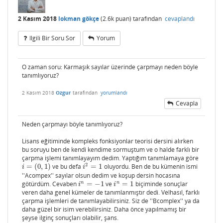
2 Kasım 2018
lokman gökçe
(
2.6k
puan)
tarafından
cevaplandı
Ilgili Bir Soru Sor
Yorum
O zaman soru: Karmaşık sayılar üzerinde çarpmayı neden böyle
tanımlıyoruz?
2 Kasım 2018
Ozgur
tarafından
yorumlandı
Cevapla
Neden çarpmayı böyle tanımlıyoruz?
Lisans eğitiminde kompleks fonksiyonlar teorisi dersini alırken
bu soruyu ben de kendi kendime sormuştum ve o halde farklı bir
çarpma işlemi tanımlayayım dedim. Yaptığım tanımlamaya göre
2
=
(
0
,
1
)
ve bu defa
=
1
oluyordu. Ben de bu kümenin ismi
i
=
(
0
,
1
)
i
2
=
1
i
i
''Acompex'' sayılar olsun dedim ve koşup dersin hocasına
n
n
götürdüm. Cevaben
=
−
1
ve
=
1
biçiminde sonuçlar
i
n
=
−
1
i
n
=
1
i
i
veren daha genel kümeler de tanımlanmıştır dedi. Velhasıl, farklı
çarpma işlemleri de tanımlayabilirsiniz. Siz de ''Bcomplex'' ya da
daha güzel bir isim verebilirsiniz. Daha önce yapılmamış bir
şeyse ilginç sonuçları olabilir, şans.