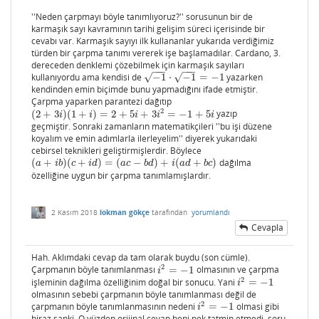
''Neden çarpmayı böyle tanımlıyoruz?'' sorusunun bir de
karmaşık sayı kavramının tarihi gelişim süreci içerisinde bir
cevabı var. Karmaşık sayıyı ilk kullananlar yukarıda verdiğimiz
türden bir çarpma tanımı vererek işe başlamadılar. Cardano, 3.
dereceden denklemi çözebilmek için karmaşık sayıları
−
−
−
−
−
−
kullanıyordu ama kendisi de
−
1
⋅
−
1
=
−
1
yazarken
√
√
−
1
⋅
−
1
=
−
1
kendinden emin biçimde bunu yapmadığını ifade etmiştir.
Çarpma yaparken parantezi dağıtıp
2
(
2
+
3
)
(
1
+
)
=
2
+
5
+
3
=
−
1
+
5
yazıp
(
2
+
3
i
)
(
1
+
i
)
=
2
+
5
i
+
3
i
2
=
−
1
+
5
i
i
i
i
i
i
geçmiştir. Sonraki zamanların matematikçileri ''bu işi düzene
koyalım ve emin adımlarla ilerleyelim'' diyerek yukarıdaki
cebirsel teknikleri geliştirmişlerdir. Böylece
(
+
)
(
+
)
=
(
−
)
+
(
+
)
dağılma
(
a
+
i
b
)
(
c
+
i
d
)
=
(
a
c
−
b
d
)
+
i
(
a
d
+
b
c
)
a
i
b
c
i
d
a
c
b
d
i
a
d
b
c
özelliğine uygun bir çarpma tanımlamışlardır.
2 Kasım 2018
lokman gökçe
tarafından
yorumlandı
Cevapla
Hah. Aklımdaki cevap da tam olarak buydu (son cümle).
2
Çarpmanın böyle tanımlanması
=
−
1
olmasının ve çarpma
i
2
=
−
1
i
2
işleminin dağılma özelliğinim doğal bir sonucu. Yani
=
−
1
i
2
=
−
1
i
olmasının sebebi çarpmanın böyle tanımlanması değil de
2
çarpmanın böyle tanımlanmasının nedeni
=
−
1
olmasi gibi
i
2
=
−
1
i
biraz sanki. O yüzden orijinal cevap beni pek tatmin etmedi, soru