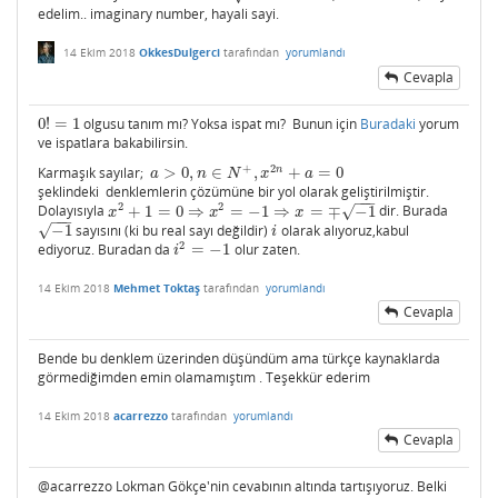
edelim.. imaginary number, hayali sayi.
14 Ekim 2018
OkkesDulgerci
tarafından
yorumlandı
Cevapla
0
!
=
1
olgusu tanım mı? Yoksa ispat mı? Bunun için
Buradaki
yorum
0
!
=
1
ve ispatlara bakabilirsin.
+
2
n
Karmaşık sayılar;
>
0
,
∈
,
+
=
0
a
>
0
,
n
∈
N
+
,
x
2
n
+
a
=
0
a
n
N
x
a
şeklindeki denklemlerin çözümüne bir yol olarak geliştirilmiştir.
−
−
−
2
2
Dolayısıyla
+
1
=
0
⇒
=
−
1
⇒
=
∓
−
1
dir. Burada
√
x
2
+
1
=
0
⇒
x
2
=
−
1
⇒
x
=
∓
−
1
x
x
x
−
−
−
−
1
sayısını (ki bu real sayı değildir)
olarak alıyoruz,kabul
√
−
1
i
i
2
ediyoruz. Buradan da
=
−
1
olur zaten.
i
2
=
−
1
i
14 Ekim 2018
Mehmet Toktaş
tarafından
yorumlandı
Cevapla
Bende bu denklem üzerinden düşündüm ama türkçe kaynaklarda
görmediğimden emin olamamıştım . Teşekkür ederim
14 Ekim 2018
acarrezzo
tarafından
yorumlandı
Cevapla
@acarrezzo Lokman Gökçe'nin cevabının altında tartışıyoruz. Belki