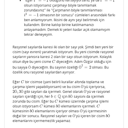
"Eğer
=
−
1
olduğunu varsayıyorsanız ya da
=
−
1
i
2
=
−
1
i
2
=
−
1
i
i
olsun istiyorsanız çarpmayı böyle tanımlamak
zorundasınız" ile "Çarpmanın böyle tanımlanması
2
=
−
1
olmasının bir sonucu" cümleleri arasındaki farkı
i
2
=
−
1
i
ben anlamıyorum. Ikisini de aynı şeyi belirtmek için
kullandım. Birine katılıp birine katılmamanızı
anlayamadım. Demek ki yeteri kadar açık olamamışım
tekrar deneyeyim.
Rasyonel sayılarda karesi iki olan bir sayı yok. Şimdi ben yeni bir
cisim (sayı evreni) yaratmak istiyorum. Bu yeni cisimde rasyonel
sayıların yanısıra karesi 2 olan bir sayı olsun istiyorum. Kolaylık
olsun diye bu yeni cisme
diyeceğim. Adım Özgür olduğu için
C
C
2
bu sayıya
diyeceğim. Bu sayının özelliği
=
2
olması. Bu
Ö
Ö
2
=
2
Ö
Ö
özellik onu rasyonel sayılardan ayırıyor.
Eğer
bir cisimse (yani belirli kurallar altında toplama ve
C
C
çarpma işlemi yapabiliyorsam) ve bu cisim
'yü içeriyorsa,
Ö
Ö
2
,
3
gibi sayıları da içermeli. Genel olarak
'yü ve rasyonel
2
Ö
,
3
Ö
Ö
Ö
Ö
Ö
Q
sayıları içerdiği için, her
∈
için
sayısını da içermek
b
∈
Q
b
Ö
b
b
Ö
zorunda bu cisim. Eğer bu
kümesi üzerinde çarpma işlemi
C
C
olsun istiyorsam
kümesi
elemanlarını içermeli.
C
b
Ö
C
C
b
Ö
C
kümesinin
elemanlarını içeriyor olması
'yü içermesinin
b
Ö
Ö
b
Ö
Ö
doğal bir sonucu. Rasyonel sayıları ve
'yü içeren bir cisim
Ö
b
Ö
Ö
b
Ö
elemanlarını içermemezlik yapamaz.