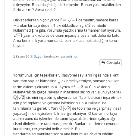
ekleyeyim. Buna da
değil de
diyeyim. Bunun yukarıdakilerden
j
i
j
i
farkı var mı? Varsa nedir?
−
−
−
Dikkat edersen hiçbir yerde
=
−
1
demedim, sadece karesi
√
i
=
−
1
i
–
√
−
1
olan bir sayı dedim. Tıpkı dikkatlice hiç
2
sembolü
−
1
2
kullanmadığım gibi. Yorumda yazdıklarına tamamen katılıyorum.
−
−
−
−
1
yazmak kötü ve de cisim inşasıyla baslamak daha da kötü.
√
−
1
Ama benim ilk yorumumda da parmak basmak istediğim konu
buydu.
2 Kasım 2018
Ozgur
tarafından
yorumlandı
Cevapla
Yorumunuz için teşekkürler. Rasyonel sayıların inşasında sıkıntı
1
var, tam sayılar kümesine
eklemek yetmiyor, sonsuz çoklukta
1
2
2
2
terim eklemiş oluyorsunuz. Ayrıca
−
2
=
0
ın köklerini
x
2
−
2
=
0
x
kullanarak da gerçel sayıların inşasında sıkıntı var. Bunu yaparak
–
Q
√
[
2
]
cismini inşa etmiş oluyorsunuz. Tabii bu cismi inşa etmek
Q
[
2
]
için yine toplama ve çarpma işlemlerinizin kurallarını da
–
Q
√
tanımlamanız gerekir. Yani
[
2
]
de toplama ve çarpmayı nasıl
Q
[
2
]
yapacağını dinleyicilerin bilmesi gerekmiyor. O kavramı ortaya
atanın bunu da işlemleri de tanımlayarak üzerinde çalışacağı
cismi dinleyicilere tanıtması gerekir. Bunları belirlemek oyunun
kurallarını, çerçevesini belirlemektir. Bu
hatırlatmaları yaptıktan sonra ana konumuza devam edelim.