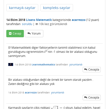
karmaşık-sayilar
kompleks-sayılar
14 Ekim 2018
Lisans Matematik
kategorisinde
acarrezzo
(
12
puan)
tarafından
soruldu
|
10k
kez görüntülendi
Cevap
Yorum
0! Matematikteki diger faktoryellerin tanimli olabilmesi icin kabul
2
goruldugunu ogrenmistim.
'nin -1 olmasi ile bir alakasi oldugunu
i
2
i
sanmiyorum.
14 Ekim 2018
Learnmathematics
tarafından
yorumlandı
Cevapla
Bir alakası olduğundan değil de örnek bir tanım olarak yazdım .
Zaten dediğiniz gibi bir alakası yok
14 Ekim 2018
acarrezzo
tarafından
yorumlandı
Cevapla
−
−
−
Karmasik sayilarin cikis noktasi
−
1
=
olsun, kabul edelim, hayel
√
−
1
=
i
i