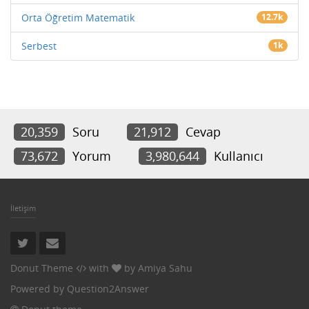
Orta Öğretim Matematik
12.7k
Serbest
1k
20,359
Soru
21,912
Cevap
73,672
Yorum
3,980,644
Kullanıcı
İletişim
Donut Theme
with
by
Amiya Sahu
Powered by
Question2Answer