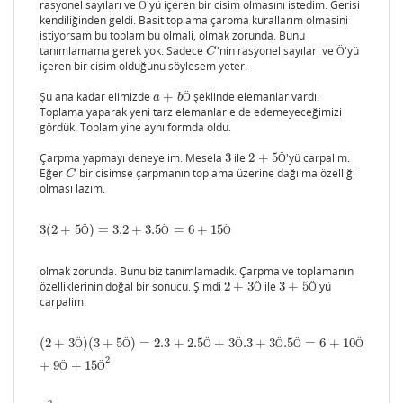
rasyonel sayıları ve
'yü içeren bir cisim olmasını istedim. Gerisi
Ö
Ö
kendiliğinden geldi. Basit toplama çarpma kurallarım olmasini
istiyorsam bu toplam bu olmali, olmak zorunda. Bunu
tanımlamama gerek yok. Sadece
'nin rasyonel sayıları ve
'yü
C
Ö
C
Ö
içeren bir cisim olduğunu söylesem yeter.
Şu ana kadar elimizde
+
şeklinde elemanlar vardı.
a
+
b
Ö
a
b
Ö
Toplama yaparak yeni tarz elemanlar elde edemeyeceğimizi
gördük. Toplam yine aynı formda oldu.
Çarpma yapmayı deneyelim. Mesela
3
ile
2
+
5
'yü carpalim.
3
2
+
5
Ö
Ö
Eğer
bir cisimse çarpmanın toplama üzerine dağılma özelliği
C
C
olması lazım.
3
(
2
+
5
)
=
3.2
+
3.5
=
6
+
15
3
(
2
+
5
Ö
)
=
3.2
+
3.5
Ö
=
6
+
15
Ö
Ö
Ö
Ö
olmak zorunda. Bunu biz tanımlamadık. Çarpma ve toplamanın
özelliklerinin doğal bir sonucu. Şimdi
2
+
3
ile
3
+
5
'yü
2
+
3
Ö
3
+
5
Ö
Ö
Ö
carpalim.
(
2
+
3
)
(
3
+
5
)
=
2.3
+
2.5
+
3
.3
+
3
.5
=
6
+
10
(
2
+
3
Ö
)
(
3
+
5
Ö
)
=
2.3
+
2.5
Ö
+
3
Ö
.3
+
3
Ö
.5
Ö
=
6
+
10
Ö
+
9
Ö
+
15
Ö
2
Ö
Ö
Ö
Ö
Ö
Ö
Ö
2
+
9
+
15
Ö
Ö