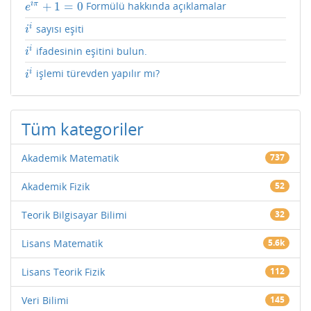
+
1
=
0
i
π
Formülü hakkında açıklamalar
e
i
π
+
1
=
0
e
i
sayısı eşiti
i
i
i
i
ifadesinin eşitini bulun.
i
i
i
i
işlemi türevden yapılır mı?
i
i
i
Tüm kategoriler
Akademik Matematik
737
Akademik Fizik
52
Teorik Bilgisayar Bilimi
32
Lisans Matematik
5.6k
Lisans Teorik Fizik
112
Veri Bilimi
145