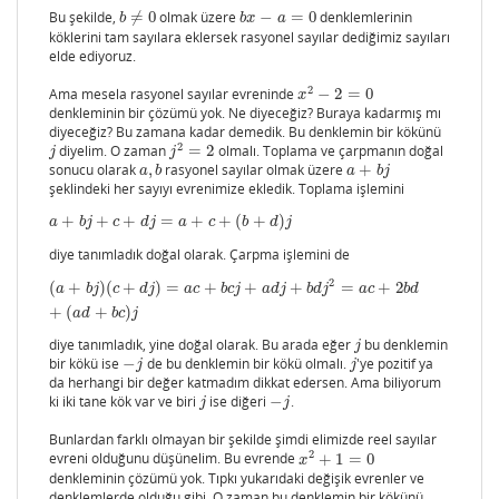
Bu şekilde,
≠
0
olmak üzere
−
=
0
denklemlerinin
b
≠
0
b
x
−
a
=
0
b
b
x
a
köklerini tam sayılara eklersek rasyonel sayılar dediğimiz sayıları
elde ediyoruz.
2
Ama mesela rasyonel sayılar evreninde
−
2
=
0
x
2
−
2
=
0
x
denkleminin bir çözümü yok. Ne diyeceğiz? Buraya kadarmış mı
diyeceğiz? Bu zamana kadar demedik. Bu denklemin bir kökünü
2
diyelim. O zaman
=
2
olmalı. Toplama ve çarpmanın doğal
j
j
2
=
2
j
j
sonucu olarak
,
rasyonel sayılar olmak üzere
+
a
,
b
a
+
b
j
a
b
a
b
j
şeklindeki her sayıyı evrenimize ekledik. Toplama işlemini
+
+
+
=
+
+
(
+
)
a
+
b
j
+
c
+
d
j
=
a
+
c
+
(
b
+
d
)
j
a
b
j
c
d
j
a
c
b
d
j
diye tanımladık doğal olarak. Çarpma işlemini de
2
(
a
+
b
j
)
(
c
+
d
j
)
=
a
c
+
b
c
j
+
a
d
j
+
b
d
j
2
=
a
c
+
2
b
d
+
(
a
d
+
b
c
)
j
(
+
)
(
+
)
=
+
+
+
=
+
2
a
b
j
c
d
j
a
c
b
c
j
a
d
j
b
d
j
a
c
b
d
+
(
+
)
a
d
b
c
j
diye tanımladık, yine doğal olarak. Bu arada eğer
bu denklemin
j
j
bir kökü ise
−
de bu denklemin bir kökü olmalı.
'ye pozitif ya
−
j
j
j
j
da herhangi bir değer katmadım dikkat edersen. Ama biliyorum
ki iki tane kök var ve biri
ise diğeri
−
.
j
−
j
j
j
Bunlardan farklı olmayan bir şekilde şimdi elimizde reel sayılar
2
evreni olduğunu düşünelim. Bu evrende
+
1
=
0
x
2
+
1
=
0
x
denkleminin çözümü yok. Tıpkı yukarıdaki değişik evrenler ve
denklemlerde olduğu gibi. O zaman bu denklemin bir kökünü