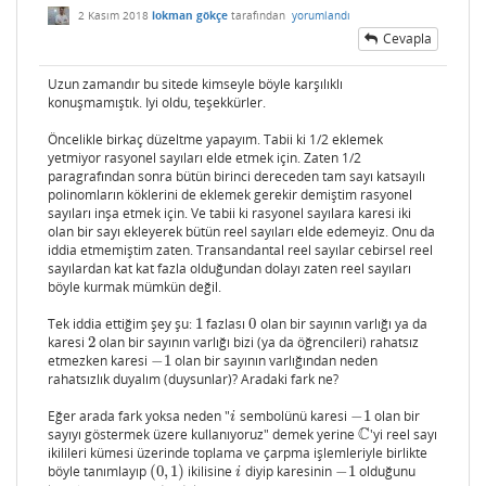
2 Kasım 2018
lokman gökçe
tarafından
yorumlandı
Cevapla
Uzun zamandır bu sitede kimseyle böyle karşılıklı
konuşmamıştık. Iyi oldu, teşekkürler.
Öncelikle birkaç düzeltme yapayım. Tabii ki 1/2 eklemek
yetmiyor rasyonel sayıları elde etmek için. Zaten 1/2
paragrafından sonra bütün birinci dereceden tam sayı katsayılı
polinomların köklerini de eklemek gerekir demiştim rasyonel
sayıları inşa etmek için. Ve tabii ki rasyonel sayılara karesi iki
olan bir sayı ekleyerek bütün reel sayıları elde edemeyiz. Onu da
iddia etmemiştim zaten. Transandantal reel sayılar cebirsel reel
sayılardan kat kat fazla olduğundan dolayı zaten reel sayıları
böyle kurmak mümkün değil.
Tek iddia ettiğim şey şu:
1
fazlası
0
olan bir sayının varlığı ya da
1
0
karesi
2
olan bir sayının varlığı bizi (ya da öğrencileri) rahatsız
2
etmezken karesi
−
1
olan bir sayının varlığından neden
−
1
rahatsızlık duyalım (duysunlar)? Aradaki fark ne?
Eğer arada fark yoksa neden "
sembolünü karesi
−
1
olan bir
i
−
1
i
C
sayıyı göstermek üzere kullanıyoruz" demek yerine
'yi reel sayı
C
ikilileri kümesi üzerinde toplama ve çarpma işlemleriyle birlikte
böyle tanımlayıp
(
0
,
1
)
ikilisine
diyip karesinin
−
1
olduğunu
(
0
,
1
)
i
−
1
i