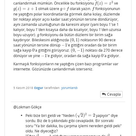
2
canlandırmak mümkün. Öncelikle bu fonksiyonu
(
)
=
ve
f
(
z
)
=
z
2
f
z
z
(
)
=
+
1
olmak üzere
∘
olarak yazın.
fonksiyonunun
g
(
z
)
=
z
+
1
g
∘
f
f
g
z
z
g
f
f
ne yaptığını polar koordinatlarda görmek daha kolay, düzlemde
bir noktayı alıyor açısı kadar saat yönünün tersine döndürüyor,
aynı zamanda uzunluğunun da karesini alıyor (yani boyu 1'se 1
kalıyor, boyu 1'den kısaysa daha da kısalıyor, boyu 1'den uzunsa
boyu uzuyor).
fonksiyonu da bütün düzlemi bir birim sağa
g
g
kaydırıyor. Bileskesini aldığınızda
(
0
,
1
)
noktasının 90 derece
(
0
,
1
)
saat yönünün tersine dönüp
−
1
'e gittiğini oradan da bir birim
−
1
sağa kayıp
0
'a gittiğini görüyoruz.
(
0
,
−
1
)
noktası da 270 derece
0
(
0
,
−
1
)
dönüyor ve yine
−
1
'e gidiyor, oradan da sağa kayip
0
'a gidiyor.
−
1
0
Karmaşık fonksiyonların ne yaptığını çizen bazı programlar var
internette. Gözünüzde canlandırmak isterseniz.
5 Kasım 2018
Ozgur
tarafından
yorumlandı
Cevapla
@Lokman Gökçe
–
2
√
Peki bize biri geldi ve "Neden
(
2
)
=
2
yapıyor" diye
(
2
)
2
=
2
sordu. Biz de b şıkkındakı gibi cevapladık. Bir sonraki
soru "Ya bir dakika, bu çarpma işlemi nereden geldi peki"
oldu. Ne diyeceğiz?
2
2