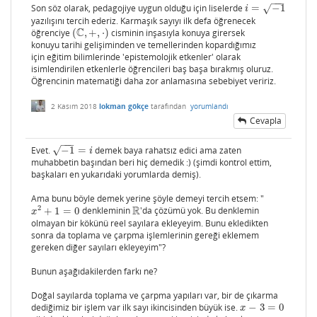
−
−
−
Son söz olarak, pedagojiye uygun olduğu için liselerde
=
−
1
√
i
=
−
1
i
yazılışını tercih ederiz. Karmaşık sayıyı ilk defa öğrenecek
C
öğrenciye
(
,
+
,
⋅
)
cisminin inşasıyla konuya girersek
(
C
,
+
,
⋅
)
konuyu tarihi gelişiminden ve temellerinden kopardığımız
için eğitim bilimlerinde 'epistemolojik etkenler' olarak
isimlendirilen etkenlerle öğrencileri baş başa bırakmış oluruz.
Öğrencinin matematiği daha zor anlamasına sebebiyet veririz.
2 Kasım 2018
lokman gökçe
tarafından
yorumlandı
Cevapla
−
−
−
Evet.
−
1
=
demek baya rahatsız edici ama zaten
√
−
1
=
i
i
muhabbetin başından beri hiç demedik :) (şimdi kontrol ettim,
başkaları en yukarıdaki yorumlarda demiş).
Ama bunu böyle demek yerine şöyle demeyi tercih etsem: "
R
2
+
1
=
0
denkleminin
'da çözümü yok. Bu denklemin
x
2
+
1
=
0
R
x
olmayan bir kökünü reel sayılara ekleyeyim. Bunu ekledikten
sonra da toplama ve çarpma işlemlerinin gereği eklemem
gereken diğer sayıları ekleyeyim"?
Bunun aşağıdakilerden farkı ne?
Doğal sayılarda toplama ve çarpma yapıları var, bir de çıkarma
dediğimiz bir işlem var ilk sayı ikincisinden büyük ise.
−
3
=
0
x
−
3
=
0
x