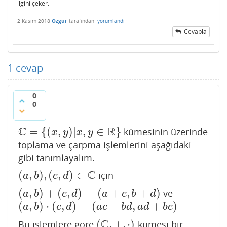
ilgini çeker.
2 Kasım 2018
Ozgur
tarafından
yorumlandı
Cevapla
1
cevap
0
0
C
R
=
{
(
,
)
|
,
∈
}
kümesinin üzerinde
C
=
{
(
x
,
y
)
|
x
,
y
∈
R
}
x
y
x
y
toplama ve çarpma işlemlerini aşağıdaki
gibi tanımlayalım.
C
(
,
)
,
(
,
)
∈
için
(
a
,
b
)
,
(
c
,
d
)
∈
C
a
b
c
d
(
,
)
+
(
,
)
=
(
+
,
+
)
ve
(
a
,
b
)
+
(
c
,
d
)
=
(
a
+
c
,
b
+
d
)
a
b
c
d
a
c
b
d
(
,
)
⋅
(
,
)
=
(
−
,
+
)
(
a
,
b
)
⋅
(
c
,
d
)
=
(
a
c
−
b
d
,
a
d
+
b
c
)
a
b
c
d
a
c
b
d
a
d
b
c
C
(
,
+
,
⋅
)
Bu işlemlere göre
kümesi bir
(
C
,
+
,
⋅
)