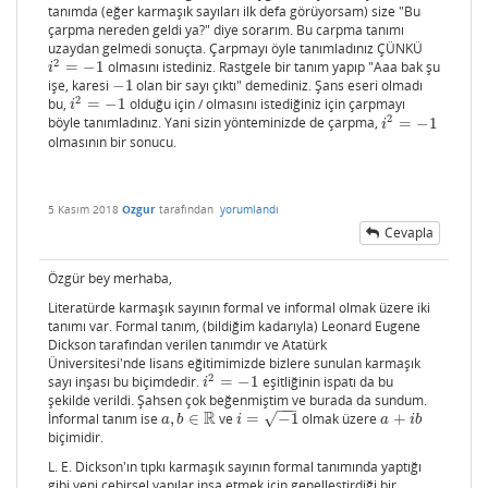
tanımda (eğer karmaşık sayıları ilk defa görüyorsam) size "Bu
çarpma nereden geldi ya?" diye sorarım. Bu carpma tanımı
uzaydan gelmedi sonuçta. Çarpmayı öyle tanımladınız ÇÜNKÜ
2
=
−
1
olmasını istediniz. Rastgele bir tanım yapıp "Aaa bak şu
i
2
=
−
1
i
işe, karesi
−
1
olan bir sayı çıktı" demediniz. Şans eseri olmadı
−
1
2
bu,
=
−
1
olduğu için / olmasını istediğiniz için çarpmayı
i
2
=
−
1
i
2
böyle tanımladınız. Yani sizin yönteminizde de çarpma,
=
−
1
i
2
=
−
1
i
olmasının bir sonucu.
5 Kasım 2018
Ozgur
tarafından
yorumlandı
Cevapla
Özgür bey merhaba,
Literatürde karmaşık sayının formal ve informal olmak üzere iki
tanımı var. Formal tanım, (bildiğim kadarıyla) Leonard Eugene
Dickson tarafından verilen tanımdır ve Atatürk
Üniversitesi'nde lisans eğitimimizde bizlere sunulan karmaşık
2
sayı inşası bu biçimdedir.
=
−
1
eşitliğinin ispatı da bu
i
2
=
−
1
i
şekilde verildi. Şahsen çok beğenmiştim ve burada da sundum.
−
−
−
R
İnformal tanım ise
,
∈
ve
=
−
1
olmak üzere
+
√
a
,
b
∈
R
i
=
−
1
a
+
i
b
a
b
i
a
i
b
biçimidir.
L. E. Dickson'ın tıpkı karmaşık sayının formal tanımında yaptığı
gibi yeni cebirsel yapılar inşa etmek için genelleştirdiği bir