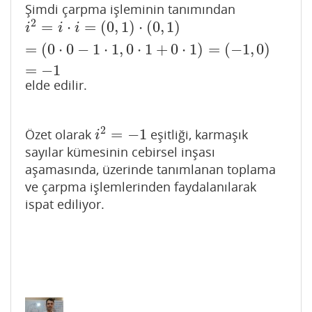
Şimdi çarpma işleminin tanımından
2
=
⋅
=
(
0
,
1
)
⋅
(
0
,
1
)
i
2
=
i
⋅
i
=
(
0
,
1
)
⋅
(
0
,
1
)
=
(
0
⋅
0
−
1
⋅
1
,
0
⋅
1
+
0
⋅
1
)
=
(
−
1
,
0
)
=
−
1
i
i
i
=
(
0
⋅
0
−
1
⋅
1
,
0
⋅
1
+
0
⋅
1
)
=
(
−
1
,
0
)
=
−
1
elde edilir.
2
=
−
1
Özet olarak
eşitliği, karmaşık
i
2
=
−
1
i
sayılar kümesinin cebirsel inşası
aşamasında, üzerinde tanımlanan toplama
ve çarpma işlemlerinden faydalanılarak
ispat ediliyor.