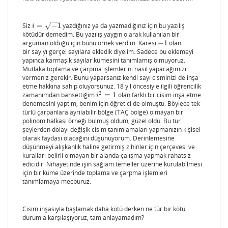
−
−
−
Siz
=
−
1
yazdığınız ya da yazmadığınız için bu yazılış
√
i
=
−
1
i
kötüdür demedim. Bu yazılış yaygın olarak kullanılan bir
argüman olduğu için bunu örnek verdim. Karesi
−
1
olan
−
1
bir sayıyı gerçel sayılara ekledik diyelim. Sadece bu eklemeyi
yapınca karmaşık sayılar kümesini tanımlamış olmuyoruz.
Mutlaka toplama ve çarpma işlemlerini nasıl yapacağımızı
vermeniz gerekir. Bunu yaparsanız kendi sayı cisminizi de inşa
etme hakkına sahip oluyorsunuz. 18 yıl öncesiyle ilgili öğrencilik
2
zamanımdan bahsettiğim
=
1
olan farklı bir cisim inşa etme
i
2
=
1
i
denemesini yaptım, benim için öğretici de olmuştu. Böylece tek
türlü çarpanlara ayrılabilir bölge (TAÇ bölge) olmayan bir
polinom halkası örneği bulmuş oldum, güzel oldu. Bu tür
şeylerden dolayı değişik cisim tanımlamaları yapmanızın kişisel
olarak faydası olacağını düşünüyorum. Derinlemesine
düşünmeyi alışkanlık haline getirmiş zihinler için çerçevesi ve
kuralları belirli olmayan bir alanda çalışma yapmak rahatsız
edicidir. Nihayetinde işin sağlam temeller üzerine kurulabilmesi
için bir küme üzerinde toplama ve çarpma işlemleri
tanımlamaya mecburuz.
Cisim inşasıyla başlamak daha kötü derken ne tür bir kötü
durumla karşılaşıyoruz, tam anlayamadım?