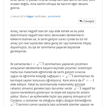
oradan doğdu. Ama tatmin olmaya da hazırım eğer devamı
gelirse.
2 Kasım 2018
Ozgur
tarafından
yorumlandı
Cevapla
Amaç, karesi negatif olan bir sayı elde etmek ve bu yolla
diskriminantı negatif olan ikinci dereceden denklemlerin
köklerini bulmak ise, ki tarihi gelişim süreci içinde bu tür bir
amaç için reel sayılardan daha geniş bir sayı kümesine ihtiyaç
duyulmuştur, bu işe bir tanımlama yaparak başlamak
gerekiyordu.
−
−
−
İlk zamanlarda
=
−
1
tanımlaması yapılarak çözülmesi
√
i
=
−
1
i
amaçlanan denklemlere başarılı biçimde çözümler üretilmiştir.
Hatta lise matematik eğitiminde de tarihi gelişim sırasına
−
−
−
uygun ve öğrenme kolaylığı sağlayan
=
−
1
tanımlaması ile
√
i
=
−
1
i
2
karmaşık sayılar konusunu öğretiyoruz. Kare alınca da
=
−
1
i
2
=
−
1
i
elde ediliyor. Fakat bu tanımlamada matematikçi gözüyle
−
−
−
rahatsız olmamız gereken bazı durumlar vardır.
−
1
negatif bir
√
−
1
sayının karekökünü gösteriyor ve böyle tek başına bir anlamı
yoktur. Bunu
ye eşitlemekle hiçbir şey yapmış olmuyoruz ki?
i
i
Cardano, o zamanlar ne olduğunu doğru düzgün bilmediğimiz
−
−
−
−
1
terimini içeren sayılarla bazı aritmetik işlemler yapıyor ve
√
−
1