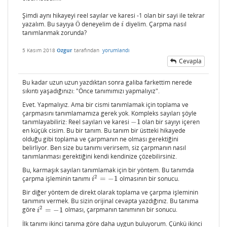
Şimdi aynı hikayeyi reel sayılar ve karesi -1 olan bir sayi ile tekrar
yazalım. Bu sayıya
deneyelim de
diyelim. Çarpma nasıl
Ö
i
Ö
i
tanımlanmak zorunda?
5 Kasım 2018
Ozgur
tarafından
yorumlandı
Cevapla
Bu kadar uzun uzun yazdıktan sonra galiba farkettim nerede
sıkıntı yaşadığınızı: "Önce tanımımızı yapmalıyız".
Evet. Yapmalıyız. Ama bir cismi tanımlamak için toplama ve
çarpmasını tanımlamamıza gerek yok. Kompleks sayıları şöyle
tanımlayabiliriz: Reel sayıları ve karesi
−
1
olan bir sayıyı içeren
−
1
en küçük cisim. Bu bir tanım. Bu tanım bir üstteki hikayede
olduğu gibi toplama ve çarpmanın ne olması gerektiğini
belirliyor. Ben size bu tanımı verirsem, siz çarpmanın nasıl
tanımlanması gerektiğini kendi kendinize çözebilirsiniz.
Bu, karmaşık sayıları tanımlamak için bir yöntem. Bu tanımda
2
çarpma işleminin tanımı
=
−
1
olmasının bir sonucu.
i
2
=
−
1
i
Bir diğer yöntem de direkt olarak toplama ve çarpma işleminin
tanımını vermek. Bu sizin orijinal cevapta yazdığınız. Bu tanıma
2
göre
=
−
1
olması, çarpmanın tanımının bir sonucu.
i
2
=
−
1
i
İlk tanımı ikinci tanıma göre daha uygun buluyorum. Çünkü ikinci