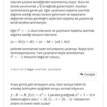
istersek çarpma kendiliğinden tanımlanmış oluyor. Bunu bir
–
√
önceki yorumumda
2
örneğinde göstermiştim. Kuralları
2
tanımlamama gerek yok. Eğer çarpmanın toplama üzerinde
dağılma özelliği olması kuralını getirirsem ve toplamanın
değişmeli olması gerektiğini söylersem toplama da çarpma da
kendi kendine tanımlanıyor.
2
Eğer
=
−
1
olsun isterseniz ve çarpmanın toplama üzerinde
i
2
=
−
1
i
dağılma özelliği olmasını isterseniz
(
+
)
(
+
)
=
−
+
(
+
)
(
a
+
b
i
)
(
c
+
d
i
)
=
a
c
−
b
d
+
(
a
d
+
b
c
)
i
a
b
i
c
d
i
a
c
b
d
a
d
b
c
i
şeklinde tanımlamak zaten zorundasınız çarpmayı. Başka türlü
tanımlayamazsınız. Yani çarpmanın böyle tanımlanması
2
=
−
1
olmasının doğal bir sonucu.
i
2
=
−
1
i
3 Kasım 2018
Ozgur
tarafından
yorumlandı
Cevapla
Araya girmiş gibi olmayayım ama, hazır konuya hakim iki
arkadaş bulmuşken aşağıdaki soruyu sormak istiyorum.
2
2
:
→
,
(
)
=
+
1
parabol grafiğinde
+
1
=
0
in
f
:
R
→
R
,
f
(
x
)
=
x
2
+
1
x
2
+
1
=
0
f
R
R
f
x
x
x
kökleri(sağları) olan
=
(
0
,
1
)
,
−
=
(
0
,
−
1
)
noktalarının
i
=
(
0
,
1
)
,
−
i
=
(
0
,
−
1
)
i
i
anlamı ve önemi nedir acaba?