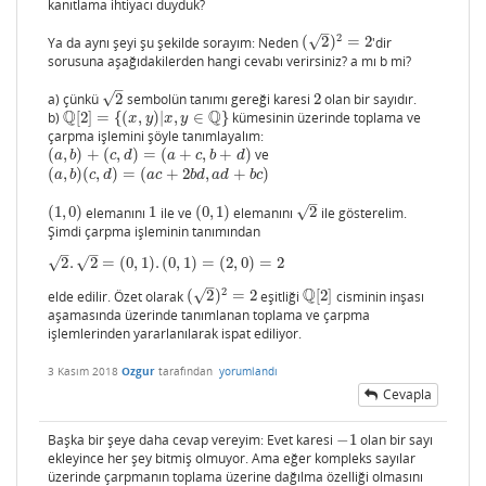
kanıtlama ihtiyacı duyduk?
–
2
√
Ya da aynı şeyi şu şekilde sorayım: Neden
(
2
)
=
2
'dir
(
2
)
2
=
2
sorusuna aşağıdakilerden hangi cevabı verirsiniz? a mı b mi?
–
√
a) çünkü
2
sembolün tanımı gereği karesi
2
olan bir sayıdır.
2
2
Q
Q
b)
[
2
]
=
{
(
,
)
|
,
∈
}
kümesinin üzerinde toplama ve
Q
[
2
]
=
{
(
x
,
y
)
|
x
,
y
∈
Q
}
x
y
x
y
çarpma işlemini şöyle tanımlayalım:
(
,
)
+
(
,
)
=
(
+
,
+
)
ve
(
a
,
b
)
+
(
c
,
d
)
=
(
a
+
c
,
b
+
d
)
a
b
c
d
a
c
b
d
(
,
)
(
,
)
=
(
+
2
,
+
)
(
a
,
b
)
(
c
,
d
)
=
(
a
c
+
2
b
d
,
a
d
+
b
c
)
a
b
c
d
a
c
b
d
a
d
b
c
–
√
(
1
,
0
)
elemanını
1
ile ve
(
0
,
1
)
elemanını
2
ile gösterelim.
(
1
,
0
)
1
(
0
,
1
)
2
Şimdi çarpma işleminin tanımından
–
–
√
√
2
.
2
=
(
0
,
1
)
.
(
0
,
1
)
=
(
2
,
0
)
=
2
2
.
2
=
(
0
,
1
)
.
(
0
,
1
)
=
(
2
,
0
)
=
2
–
Q
2
√
elde edilir. Özet olarak
(
2
)
=
2
eşitliği
[
2
]
cisminin inşası
(
2
)
2
=
2
Q
[
2
]
aşamasında üzerinde tanımlanan toplama ve çarpma
işlemlerinden yararlanılarak ispat ediliyor.
3 Kasım 2018
Ozgur
tarafından
yorumlandı
Cevapla
Başka bir şeye daha cevap vereyim: Evet karesi
−
1
olan bir sayı
−
1
ekleyince her şey bitmiş olmuyor. Ama eğer kompleks sayılar
üzerinde çarpmanın toplama üzerine dağılma özelliği olmasını