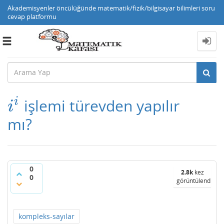
Akademisyenler öncülüğünde matematik/fizik/bilgisayar bilimleri soru
cevap platformu
Toggle
navigation
i
işlemi türevden yapılır
i
i
i
mı?
0
2.8k
kez
0
görüntülendi
kompleks-sayılar