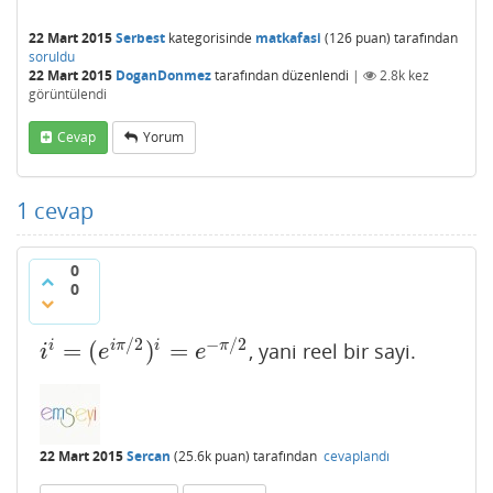
22 Mart 2015
Serbest
kategorisinde
matkafasi
(
126
puan)
tarafından
soruldu
22 Mart 2015
DoganDonmez
tarafından
düzenlendi
|
2.8k
kez
görüntülendi
Cevap
Yorum
1
cevap
0
0
/
2
−
/
2
=
(
)
=
i
i
π
i
π
, yani reel bir sayi.
i
i
=
(
e
i
π
/
2
)
i
=
e
−
π
/
2
i
e
e
22 Mart 2015
Sercan
(
25.6k
puan)
tarafından
cevaplandı