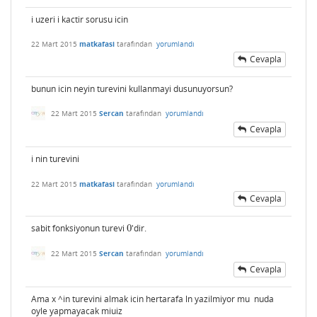
i uzeri i kactir sorusu icin
22 Mart 2015
matkafasi
tarafından
yorumlandı
Cevapla
bunun icin neyin turevini kullanmayi dusunuyorsun?
22 Mart 2015
Sercan
tarafından
yorumlandı
Cevapla
i nin turevini
22 Mart 2015
matkafasi
tarafından
yorumlandı
Cevapla
sabit fonksiyonun turevi
0
'dir.
0
22 Mart 2015
Sercan
tarafından
yorumlandı
Cevapla
Ama x ^in turevini almak icin hertarafa ln yazilmiyor mu nuda
oyle yapmayacak miuiz