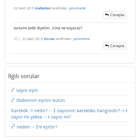
22 Mart 2015
matkafasi
tarafından
yorumlandı
Cevapla
turevini aldik diyelim.. icine ne koyacaz?
22 Mart 2015
Sercan
tarafından
yorumlandı
Cevapla
İlgili sorular
i
sayısı eşiti
i
i
i
i
ifadesinin eşitini bulun.
i
i
i
−
1
+
Karekök -1 nedir?
sayısının karekökü hangisidir?
−
1
+
i
i
−
sayısı mı yoksa
sayısı mı?
−
i
i
2
−
1
neden
'e eşittir?
i
2
−
1
i