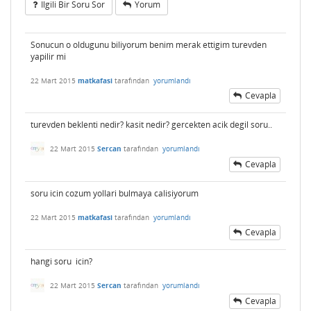
Ilgili Bir Soru Sor
Yorum
Sonucun o oldugunu biliyorum benim merak ettigim turevden
yapilir mi
22 Mart 2015
matkafasi
tarafından
yorumlandı
Cevapla
turevden beklenti nedir? kasit nedir? gercekten acik degil soru..
22 Mart 2015
Sercan
tarafından
yorumlandı
Cevapla
soru icin cozum yollari bulmaya calisiyorum
22 Mart 2015
matkafasi
tarafından
yorumlandı
Cevapla
hangi soru icin?
22 Mart 2015
Sercan
tarafından
yorumlandı
Cevapla