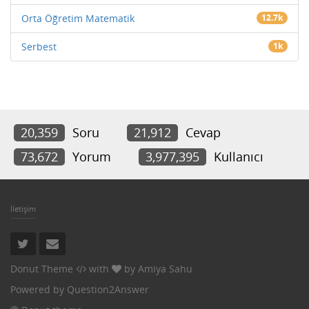
Orta Öğretim Matematik
12.7k
Serbest
1k
20,359
Soru
21,912
Cevap
73,672
Yorum
3,977,395
Kullanıcı
İletişim
Donut Theme
with
by
Amiya Sahu
Powered by
Question2Answer