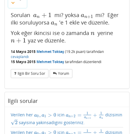
+
1
Sorulan
mi? yoksa
mi? Eğer
a
n
+
1
a
n
+
1
a
a
+
1
n
n
ilki soruluyorsa
'e 1 ekle ve düzenle.
a
n
a
n
Yok eğer ikincisi ise o zamanda
yerine
n
n
+
1
yaz ve düzenle.
n
+
1
n
14 Mayıs 2015
Mehmet Toktaş
(
19.2k
puan)
tarafından
cevaplandı
15 Mayıs 2015
Mehmet Toktaş
tarafından
düzenlendi
Ilgili Bir Soru Sor
Yorum
İlgili sorular
1
1
,
>
0
=
+
Verilen her
icin
dizisinin
a
0
,
a
1
>
0
a
n
+
2
=
1
a
n
+
1
+
1
a
n
a
a
a
0
1
+
2
n
a
a
–
+
1
n
n
√
2
sayisina yakinsadigini gosteriniz.
2
1
1
,
>
0
=
+
Verilen her
icin
dizisinin
a
0
,
a
1
>
0
a
n
+
2
=
1
a
n
+
1
+
1
a
n
a
a
a
0
1
+
2
n