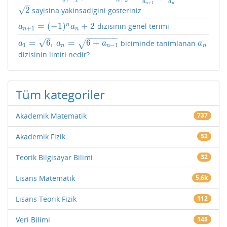
a
a
–
+
1
n
n
√
2
sayisina yakinsadigini gosteriniz.
2
=
(
−
1
)
+
2
n
dizisinin genel terimi
a
n
+
1
=
(
−
1
)
n
a
n
+
2
a
a
+
1
n
n
−
−
−
−
−
−
−
–
√
=
6
,
=
6
+
biciminde tanimlanan
√
a
1
=
6
,
a
n
=
6
+
a
n
−
1
a
n
a
a
a
a
1
−
1
n
n
n
dizisinin limiti nedir?
Tüm kategoriler
Akademik Matematik
737
Akademik Fizik
52
Teorik Bilgisayar Bilimi
32
Lisans Matematik
5.6k
Lisans Teorik Fizik
112
Veri Bilimi
145