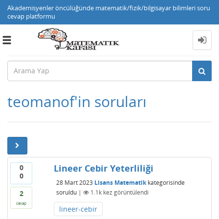
Akademisyenler öncülüğünde matematik/fizik/bilgisayar bilimleri soru
cevap platformu
Toggle
navigation
teomanof'in soruları
Lineer Cebir Yeterliliği
0
0
28 Mart 2023
Lisans Matematik
kategorisinde
soruldu
|
1.1k
kez görüntülendi
2
cevap
lineer-cebir