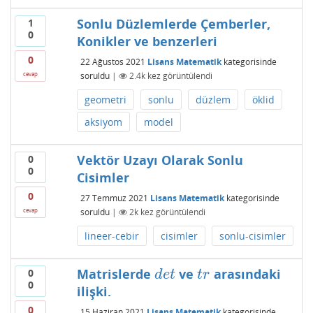
Sonlu Düzlemlerde Çemberler,
1
0
Konikler ve benzerleri
0
22 Ağustos 2021
Lisans Matematik
kategorisinde
soruldu
|
2.4k
kez görüntülendi
cevap
geometri
sonlu
düzlem
öklid
aksiyom
model
Vektör Uzayı Olarak Sonlu
0
0
Cisimler
0
27 Temmuz 2021
Lisans Matematik
kategorisinde
soruldu
|
2k
kez görüntülendi
cevap
lineer-cebir
cisimler
sonlu-cisimler
Matrislerde
ve
arasındaki
0
d
e
t
t
r
d
e
t
t
r
0
ilişki.
0
15 Haziran 2021
Lisans Matematik
kategorisinde