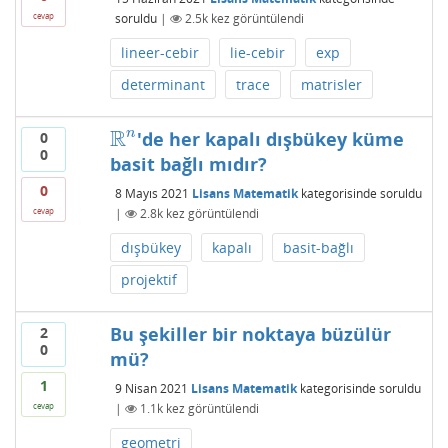
soruldu
|
2.5k
kez görüntülendi
cevap
lineer-cebir
lie-cebir
exp
determinant
trace
matrisler
R
n
'de her kapalı dışbükey küme
0
R
n
0
basit bağlı mıdır?
0
8 Mayıs 2021
Lisans Matematik
kategorisinde
soruldu
|
2.8k
kez görüntülendi
cevap
dışbükey
kapalı
basit-bağlı
projektif
Bu şekiller bir noktaya büzülür
2
0
mü?
1
9 Nisan 2021
Lisans Matematik
kategorisinde
soruldu
|
1.1k
kez görüntülendi
cevap
geometri