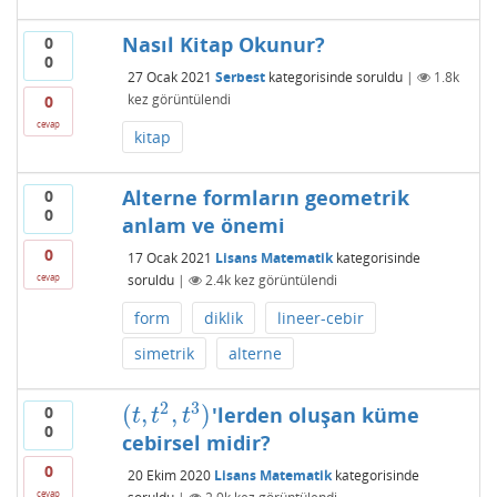
Nasıl Kitap Okunur?
0
0
27 Ocak 2021
Serbest
kategorisinde
soruldu
|
1.8k
kez görüntülendi
0
cevap
kitap
Alterne formların geometrik
0
0
anlam ve önemi
0
17 Ocak 2021
Lisans Matematik
kategorisinde
soruldu
|
2.4k
kez görüntülendi
cevap
form
diklik
lineer-cebir
simetrik
alterne
2
3
(
,
,
)
'lerden oluşan küme
0
(
t
,
t
2
,
t
3
)
t
t
t
0
cebirsel midir?
0
20 Ekim 2020
Lisans Matematik
kategorisinde
cevap