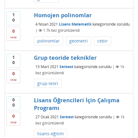
Homojen polinomlar
1
0
4 Nisan 2021
Lisans Matematik
kategorisinde
soruldu
|
1.7k
kez görüntülendi
0
cevap
polinomlar
geometri
cebir
Grup teoride teknikler
1
0
15 Mart 2021
Serbest
kategorisinde
soruldu
|
1k
kez görüntülendi
0
cevap
grup-teori
Lisans Öğrencileri İçin Çalışma
0
0
Programı
0
27 Ocak 2021
Serbest
kategorisinde
soruldu
|
1k
kez görüntülendi
cevap
lisans-eğitim