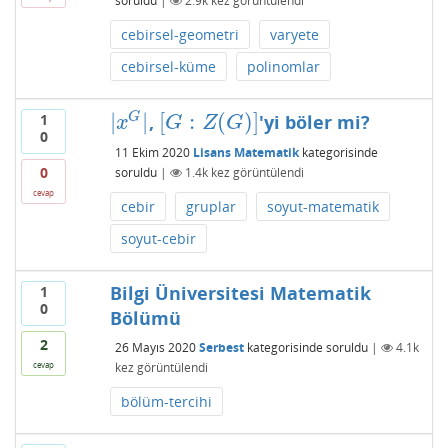
soruldu
|
2.9k
kez görüntülendi
cebirsel-geometri
varyete
cebirsel-küme
polinomlar
|
|
[
:
(
)
]
1
G
,
'yi böler mi?
|
x
G
|
[
G
:
Z
(
G
)
]
x
G
Z
G
0
11 Ekim 2020
Lisans Matematik
kategorisinde
0
soruldu
|
1.4k
kez görüntülendi
cevap
cebir
gruplar
soyut-matematik
soyut-cebir
Bilgi Üniversitesi Matematik
1
0
Bölümü
2
26 Mayıs 2020
Serbest
kategorisinde
soruldu
|
4.1k
kez görüntülendi
cevap
bölüm-tercihi