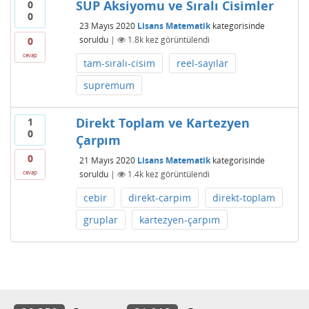
SUP Aksiyomu ve Sıralı Cisimler
0
0
23 Mayıs 2020
Lisans Matematik
kategorisinde
soruldu
|
1.8k
kez görüntülendi
0
cevap
tam-sıralı-cisim
reel-sayılar
supremum
Direkt Toplam ve Kartezyen
1
0
Çarpım
0
21 Mayıs 2020
Lisans Matematik
kategorisinde
soruldu
|
1.4k
kez görüntülendi
cevap
cebir
direkt-carpim
direkt-toplam
gruplar
kartezyen-çarpım