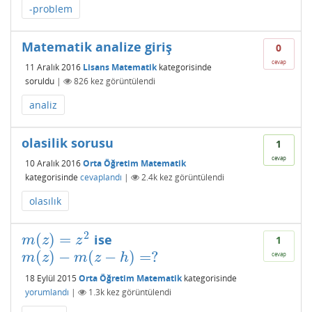
-problem
Matematik analize giriş
0
cevap
11 Aralık 2016
Lisans Matematik
kategorisinde
soruldu
|
826
kez görüntülendi
analiz
olasilik sorusu
1
cevap
10 Aralık 2016
Orta Öğretim Matematik
kategorisinde
cevaplandı
|
2.4k
kez görüntülendi
olasılık
2
(
)
=
ise
m
(
z
)
=
z
2
m
z
z
1
(
)
−
(
−
)
=
?
m
(
z
)
−
m
(
z
−
h
)
=
?
cevap
m
z
m
z
h
18 Eylül 2015
Orta Öğretim Matematik
kategorisinde
yorumlandı
|
1.3k
kez görüntülendi