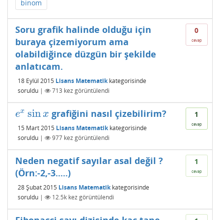
binom
Soru grafik halinde olduğu için
0
buraya çizemiyorum ama
cevap
olabildiğince düzgün bir şekilde
anlatıcam.
18 Eylül 2015
Lisans Matematik
kategorisinde
soruldu
|
713
kez görüntülendi
sin
x
grafiğini nasıl çizebilirim?
e
x
sin
x
e
x
1
cevap
15 Mart 2015
Lisans Matematik
kategorisinde
soruldu
|
977
kez görüntülendi
Neden negatif sayılar asal değil ?
1
(Örn:-2,-3.....)
cevap
28 Şubat 2015
Lisans Matematik
kategorisinde
soruldu
|
12.5k
kez görüntülendi
Fibonacci sayı dizisinde kaç tane