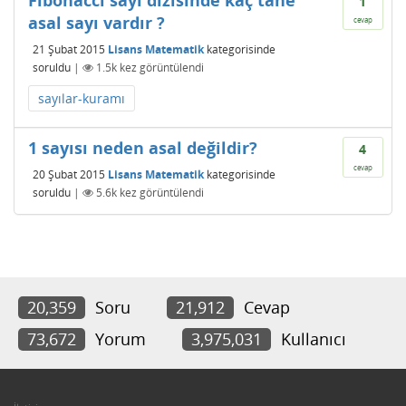
1
asal sayı vardır ?
cevap
21 Şubat 2015
Lisans Matematik
kategorisinde
soruldu
|
1.5k
kez görüntülendi
sayılar-kuramı
1 sayısı neden asal değildir?
4
cevap
20 Şubat 2015
Lisans Matematik
kategorisinde
soruldu
|
5.6k
kez görüntülendi
20,359
Soru
21,912
Cevap
73,672
Yorum
3,975,031
Kullanıcı