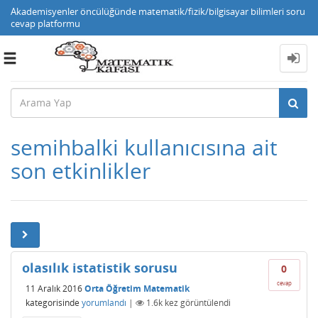
Akademisyenler öncülüğünde matematik/fizik/bilgisayar bilimleri soru
cevap platformu
Toggle
navigation
semihbalki kullanıcısına ait
son etkinlikler
olasılık istatistik sorusu
0
cevap
11 Aralık 2016
Orta Öğretim Matematik
kategorisinde
yorumlandı
|
1.6k
kez görüntülendi