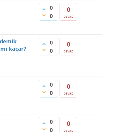
0
0
0
cevap
ademik
0
0
 mı kaçar?
0
cevap
0
0
0
cevap
0
0
0
cevap