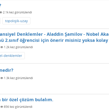
?
2.1k
kez görüntülendi
topolojik-uzay
ransiyel Denklemler - Aladdin Şamilov - Nobel Ak
 2.sınıf öğrencisi için önerir misiniz yoksa kolay
|
1.2k
kez görüntülendi
yel-denklemler
nedir?
x
|
1.3k
kez görüntülendi
 bir özel çözüm bulalım.
|
856
kez görüntülendi