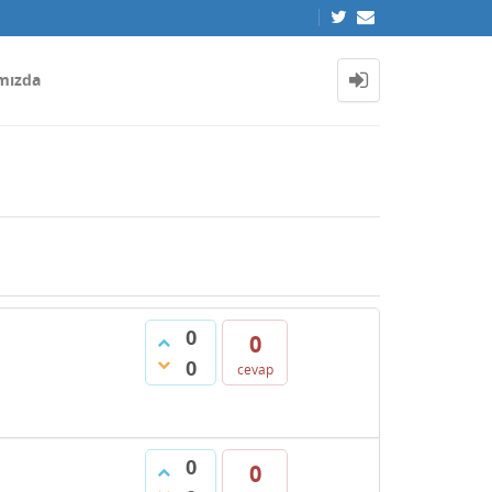
mızda
0
0
0
cevap
0
0