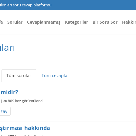
limleri soru cevap platformu
fa
Sorular
Cevaplanmamış
Kategoriler
Bir Soru Sor
Hakkı
ları
Tüm sorular
Tüm cevaplar
k midir?
|
809
kez görüntülendi
uzay
aştırması hakkında