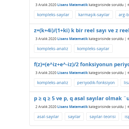
3 Aralık 2020
Lisans Matematik
kategorisinde
soruldu
|
kompleks-sayılar
karmaşık-sayılar
arg-
z=(k+4i)/(1+ki) k bir reel sayı ve z re
3 Aralık 2020
Lisans Matematik
kategorisinde
soruldu
|
kompleks-analiz
kompleks-sayılar
f(z)=(e^iz+e^-iz)/2 fonksiyonun peri
3 Aralık 2020
Lisans Matematik
kategorisinde
soruldu
|
kompleks-analiz
periyodik-fonksiyon
li
p ≥ q ≥ 5 ve p, q asal sayılar olmak 
2 Aralık 2020
Lisans Matematik
kategorisinde
soruldu
|
asal-sayılar
sayılar
sayılar-teorisi
is