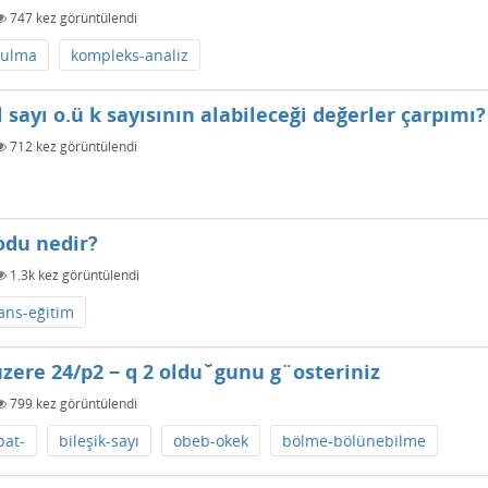
747
kez görüntülendi
bulma
kompleks-analiz
el sayı o.ü k sayısının alabileceği değerler çarpımı?
712
kez görüntülendi
yodu nedir?
1.3k
kez görüntülendi
sans-eğitim
¨uzere 24/p2 − q 2 oldu˘gunu g¨osteriniz
799
kez görüntülendi
pat-
bileşik-sayı
obeb-okek
bölme-bölünebilme