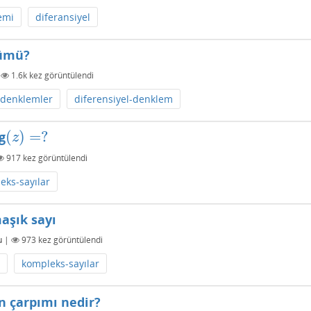
emi
diferansiyel
zümü?
|
1.6k
kez görüntülendi
l-denklemler
diferensiyel-denklem
(
)
=
?
g
(
z
)
=
?
z
917
kez görüntülendi
eks-sayılar
aşık sayı
u
|
973
kez görüntülendi
kompleks-sayılar
n çarpımı nedir?