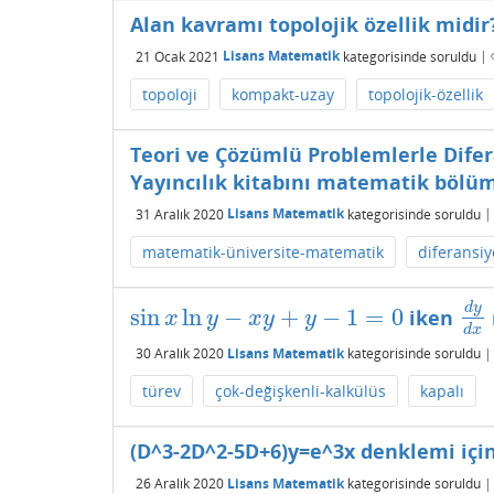
Alan kavramı topolojik özellik midir
21 Ocak 2021
Lisans Matematik
kategorisinde
soruldu
|
topoloji
kompakt-uzay
topolojik-özellik
Teori ve Çözümlü Problemlerle Dife
Yayıncılık kitabını matematik bölümü
31 Aralık 2020
Lisans Matematik
kategorisinde
soruldu
matematik-üniversite-matematik
diferansi
d
y
sin
ln
−
+
−
1
=
0
iken
sin
x
ln
y
−
x
y
+
y
−
1
=
0
d
y
d
x
y
x
y
y
d
x
30 Aralık 2020
Lisans Matematik
kategorisinde
soruldu
türev
çok-değişkenli-kalkülüs
kapalı
(D^3-2D^2-5D+6)y=e^3x denklemi için
26 Aralık 2020
Lisans Matematik
kategorisinde
soruldu