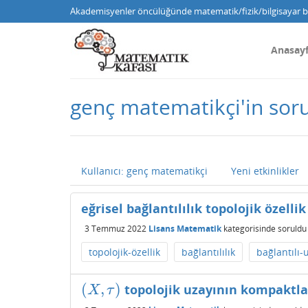
Akademisyenler öncülüğünde matematik/fizik/bilgisayar bi
Anasay
genç matematikçi'in soru
Kullanıcı: genç matematikçi
Yeni etkinlikler
eğrisel bağlantılılık topolojik özelli
3 Temmuz 2022
Lisans Matematik
kategorisinde
soruldu
topolojik-özellik
bağlantılılık
bağlantılı-
(
,
)
topolojik uzayının kompaktl
(
X
,
τ
)
X
τ