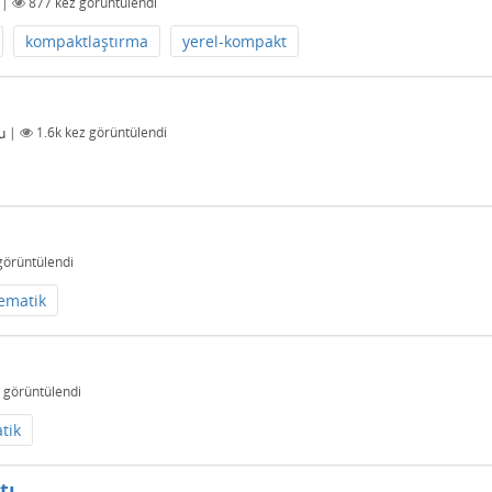
|
877
kez görüntülendi
kompaktlaştırma
yerel-kompakt
u
|
1.6k
kez görüntülendi
görüntülendi
ematik
 görüntülendi
tik
tı