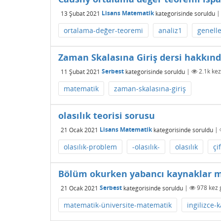
13 Şubat 2021
Lisans Matematik
kategorisinde
soruldu
ortalama-değer-teoremi
analiz1
genell
Zaman Skalasına Giriş dersi hakkın
11 Şubat 2021
Serbest
kategorisinde
soruldu
|
2.1k
kez
matematik
zaman-skalasına-giriş
olasılık teorisi sorusu
21 Ocak 2021
Lisans Matematik
kategorisinde
soruldu
|
olasılık-problem
-olasılık-
olasılık
çi
Bölüm okurken yabancı kaynaklar mı
21 Ocak 2021
Serbest
kategorisinde
soruldu
|
978
kez 
matematik-üniversite-matematik
ingilizce-