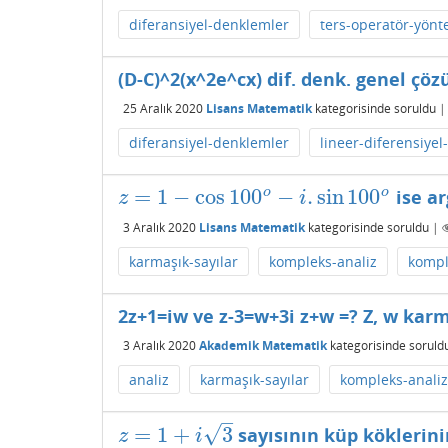
diferansiyel-denklemler
ters-operatör-yönt
(D-C)^2(x^2e^cx) dif. denk. genel çö
25 Aralık 2020
Lisans Matematik
kategorisinde
soruldu
diferansiyel-denklemler
lineer-diferensiye
=
1
−
cos
100
−
.
sin
100
o
o
ise ar
z
=
1
−
cos
100
o
−
i
.
sin
100
o
z
i
3 Aralık 2020
Lisans Matematik
kategorisinde
soruldu
|
karmaşık-sayılar
kompleks-analiz
kompl
2z+1=iw ve z-3=w+3i z+w =? Z, w karm
3 Aralık 2020
Akademik Matematik
kategorisinde
soruld
analiz
karmaşık-sayılar
kompleks-analiz
–
√
=
1
+
3
sayısının küp köklerini
z
=
1
+
i
3
z
i