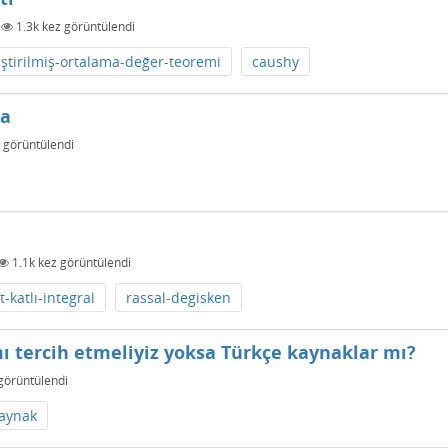
|
1.3k
kez görüntülendi
eştirilmiş-ortalama-değer-teoremi
caushy
da
 görüntülendi
1.1k
kez görüntülendi
ft-katlı-integral
rassal-degisken
 tercih etmeliyiz yoksa Türkçe kaynaklar mı?
görüntülendi
kaynak