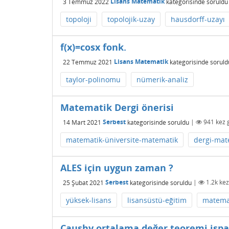
3 Temmuz 2022
Lisans Matematik
kategorisinde
soruldu
topoloji
topolojik-uzay
hausdorff-uzayı
f(x)=cosx fonk.
22 Temmuz 2021
Lisans Matematik
kategorisinde
soruld
taylor-polinomu
nümerik-analiz
Matematik Dergi önerisi
14 Mart 2021
Serbest
kategorisinde
soruldu
|
941
kez 
matematik-üniversite-matematik
dergi-mat
ALES için uygun zaman ?
25 Şubat 2021
Serbest
kategorisinde
soruldu
|
1.2k
kez
yüksek-lisans
lisansüstü-eğitim
matema
Caushy ortalama değer teoremi ispa