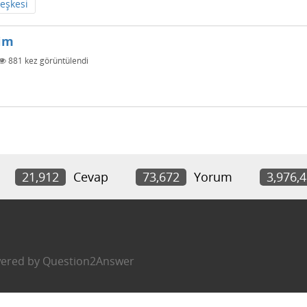
leşkesi
lim
881
kez görüntülendi
21,912
Cevap
73,672
Yorum
3,976,
ered by
Question2Answer