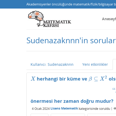
Akademisyenler öncülüğünde matematik/fizik/bilgisayar bi
Anasay
Sudenazaknnn'in sorular
Kullanıcı: Sudenazaknnn
Yeni etkinlikler
2
⊆
herhangi bir küme ve
ols
X
β
⊆
X
2
X
β
X
‘
‘
önermesi her zaman doğru mudur?
4 Ocak 2024
Lisans Matematik
kategorisinde
soruldu
|