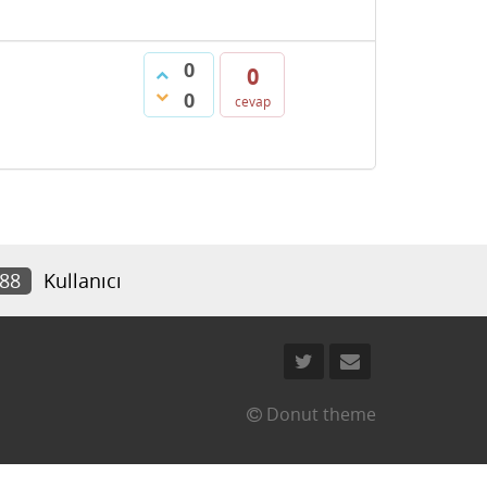
0
0
0
cevap
488
Kullanıcı
Donut theme