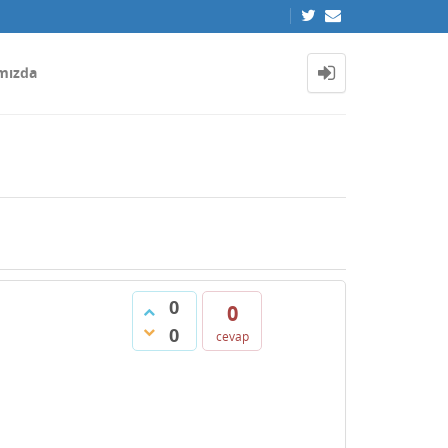
mızda
0
0
0
cevap