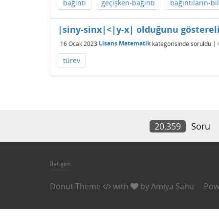
bağıntı
geçişken-bağıntı
bağıntıların-bi
|siny-sinx|<|y-x| olduğunu göstere
16 Ocak 2023
Lisans Matematik
kategorisinde
soruldu
|
türev
20,359
Soru
İletişim
Donut Theme
with
by
Amiya Sahu
Pow