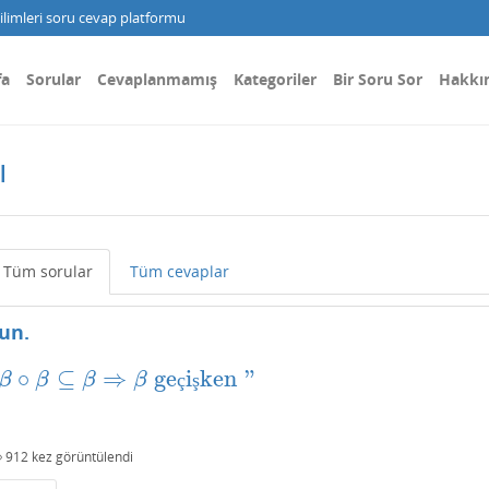
limleri soru cevap platformu
fa
Sorular
Cevaplanmamış
Kategoriler
Bir Soru Sor
Hakkı
ı
Tüm sorular
Tüm cevaplar
un.
∘
⊆
⇒
ge
i
ken
"
‘
‘
β
∘
β
⊆
β
⇒
β
geçişken
"
β
β
β
β
ç
ş
912
kez görüntülendi