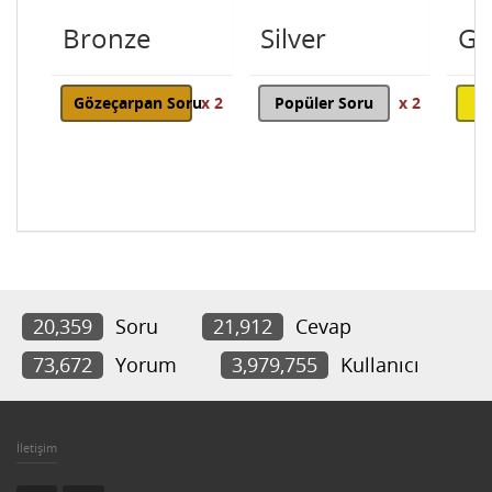
Bronze
Silver
Go
Gözeçarpan Soru
x 2
Popüler Soru
x 2
20,359
Soru
21,912
Cevap
73,672
Yorum
3,979,755
Kullanıcı
İletişim