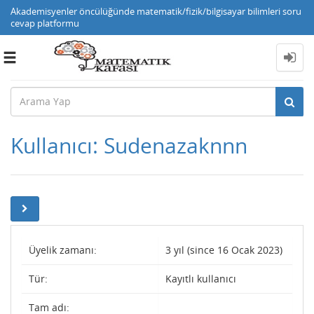
Akademisyenler öncülüğünde matematik/fizik/bilgisayar bilimleri soru
cevap platformu
Toggle
navigation
Kullanıcı: Sudenazaknnn
Üyelik zamanı:
3 yıl (since 16 Ocak 2023)
Tür:
Kayıtlı kullanıcı
Tam adı: