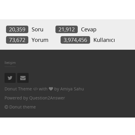
20,359
Soru
21,912
Cevap
73,672
Yorum
3,974,456
Kullanıcı
İletişim
Donut Theme
with
by
Amiya Sahu
Powered by
Question2Answer
Donut theme