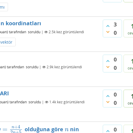
amı
n koordinatları
3
0
uan)
tarafından
soruldu
|
2.5k
kez görüntülendi
ce
vektör
0
0
an)
tarafından
soruldu
|
2.9k
kez görüntülendi
ce
ARI
0
0
puan)
tarafından
soruldu
|
1.4k
kez görüntülendi
ce
+
4
n
=
olduğuna göre
nin
=
n
+
4
2
n
+
5
n
0
y
n
2
+
5
n