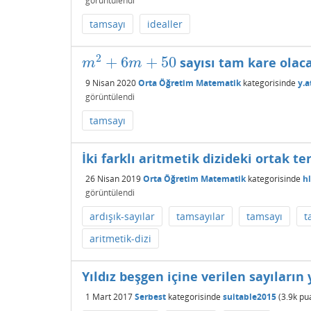
görüntülendi
tamsayı
idealler
2
+
6
+
50
sayısı tam kare olac
m
2
+
6
m
+
50
m
m
9 Nisan 2020
Orta Öğretim Matematik
kategorisinde
y.a
görüntülendi
tamsayı
İki farklı aritmetik dizideki ortak t
26 Nisan 2019
Orta Öğretim Matematik
kategorisinde
h
görüntülendi
ardışık-sayılar
tamsayılar
tamsayı
t
aritmetik-dizi
Yıldız beşgen içine verilen sayıların 
1 Mart 2017
Serbest
kategorisinde
suitable2015
(
3.9k
pu