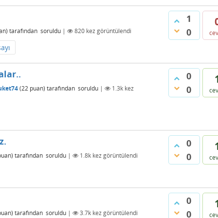
1
0
an)
tarafından
soruldu
|
820
kez görüntülendi
ce
ayı
lar..
0
0
uket74
(
22
puan)
tarafından
soruldu
|
1.3k
kez
ce
z.
0
0
uan)
tarafından
soruldu
|
1.8k
kez görüntülendi
ce
0
0
uan)
tarafından
soruldu
|
3.7k
kez görüntülendi
ce