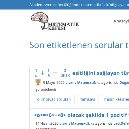
Akademisyenler öncülüğünde matematik/fizik/bilgisayar bi
Anasay
Son etiketlenen sorular 
3
1
1
+
=
eşitliğini sağlayan t
1
a
+
1
b
=
3
2018
2018
a
b
9 Mayıs 2022
Lisans Matematik
kategorisinde
Doga
görüntülendi
olimpiyat-soruları
tamsayı
mısır-kesirle
<a>=<6>+<8> olacak şekilde 1 pozitif
14 Nisan 2020
Lisans Matematik
kategorisinde
LastDefe