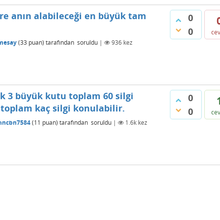
re anın alabileceği en büyük tam
0
0
ce
mesay
(
33
puan)
tarafından
soruldu
|
936
kez
ük 3 büyük kutu toplam 60 silgi
0
oplam kaç silgi konulabilir.
0
ce
hncbn7584
(
11
puan)
tarafından
soruldu
|
1.6k
kez