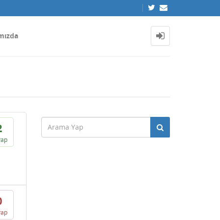
mızda
2
vap
0
vap