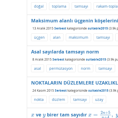
doğal
toplama
tamsayı
rakam-topl
Maksimum alanlı üçgenin köşelerini
13 Aralık 2015
Serbest
kategorisinde
suitable2015
(
3.9k
p
üçgen
alan
maksimum
tamsayı
Asal sayılarda tamsayı norm
8 Aralık 2015
Serbest
kategorisinde
suitable2015
(
3.9k
pu
asal
permütasyon
norm
tamsayı
NOKTALARIN DÜZLEMLERE UZAKLIKL
24 Kasım 2015
Serbest
kategorisinde
suitable2015
(
3.9k
nokta
düzlem
tamsayı
uzay
2
+
5
n
=
,
ve
birer tam sayıdır
x
y
x
=
2
n
+
5
n
+
4
,
y
x
y
x
+
4
n