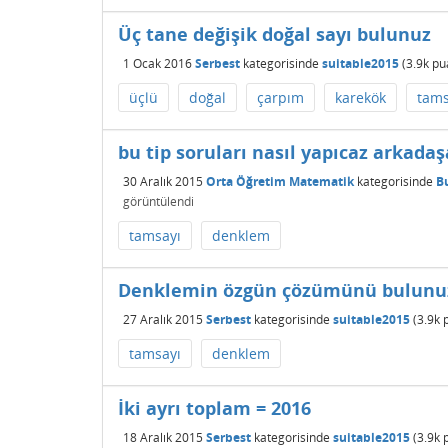
Üç tane değişik doğal sayı bulunuz
1 Ocak 2016
Serbest
kategorisinde
suitable2015
(
3.9k
pu
üçlü
doğal
çarpım
karekök
tams
bu tip soruları nasıl yapıcaz arkadaşa
30 Aralık 2015
Orta Öğretim Matematik
kategorisinde
B
görüntülendi
tamsayı
denklem
Denklemin özgün çözümünü bulunu
27 Aralık 2015
Serbest
kategorisinde
suitable2015
(
3.9k
p
tamsayı
denklem
İki ayrı toplam = 2016
18 Aralık 2015
Serbest
kategorisinde
suitable2015
(
3.9k
p