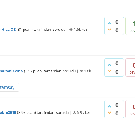
0
0
e
HILL OZ
(
31
puan)
tarafından
soruldu
|
1.6k
kez
ce
0
0
suitable2015
(
3.9k
puan)
tarafından
soruldu
|
1.8k
ce
tamsayı
0
0
table2015
(
3.9k
puan)
tarafından
soruldu
|
5.9k
kez
ce