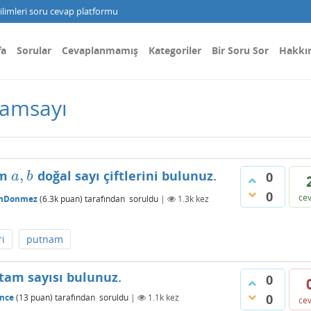
limleri soru cevap platformu
fa
Sorular
Cevaplanmamış
Kategoriler
Bir Soru Sor
Hakkı
tamsayı
,
üm
doğal sayı çiftlerini bulunuz.
a
,
b
0
a
b
0
ce
nDonmez
(
6.3k
puan)
tarafından
soruldu
|
1.3k
kez
ri
putnam
 tam sayısı bulunuz.
0
0
nce
(
13
puan)
tarafından
soruldu
|
1.1k
kez
ce