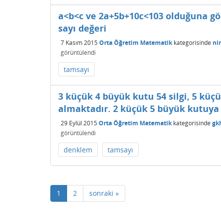
a<b<c ve 2a+5b+10c<103 olduğuna gö
sayı değeri
7 Kasım 2015
Orta Öğretim Matematik
kategorisinde
ni
görüntülendi
tamsayı
3 küçük 4 büyük kutu 54 silgi, 5 küç
almaktadır. 2 küçük 5 büyük kutuya t
29 Eylül 2015
Orta Öğretim Matematik
kategorisinde
gk
görüntülendi
denklem
tamsayı
1
2
sonraki »