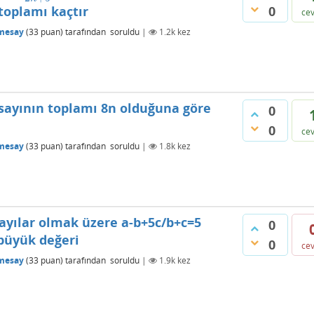
0
 toplamı kaçtır
ce
mesay
(
33
puan)
tarafından
soruldu
|
1.2k
kez
sayının toplamı 8n olduğuna göre
0
0
ce
mesay
(
33
puan)
tarafından
soruldu
|
1.8k
kez
 sayılar olmak üzere a-b+5c/b+c=5
0
büyük değeri
0
ce
mesay
(
33
puan)
tarafından
soruldu
|
1.9k
kez