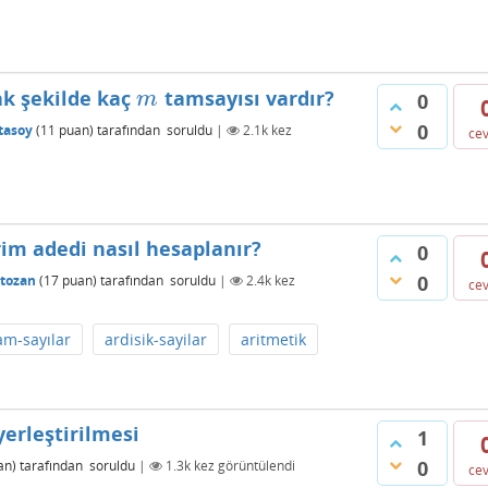
ak şekilde kaç
tamsayısı vardır?
m
m
0
0
tasoy
(
11
puan)
tarafından
soruldu
|
2.1k
kez
ce
erim adedi nasıl hesaplanır?
0
0
ltozan
(
17
puan)
tarafından
soruldu
|
2.4k
kez
ce
am-sayılar
ardisik-sayilar
aritmetik
yerleştirilmesi
1
0
an)
tarafından
soruldu
|
1.3k
kez görüntülendi
ce