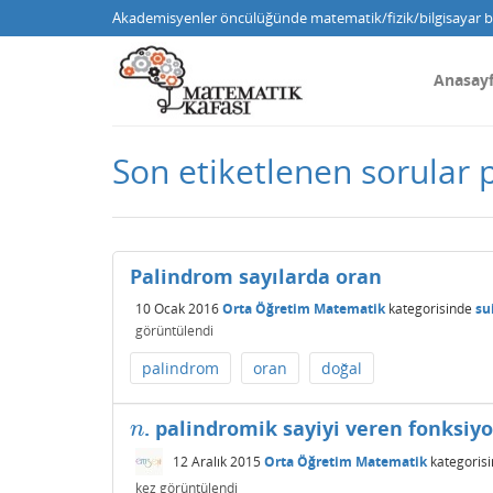
Akademisyenler öncülüğünde matematik/fizik/bilgisayar bi
Anasay
Son etiketlenen sorular
Palindrom sayılarda oran
10 Ocak 2016
Orta Öğretim Matematik
kategorisinde
su
görüntülendi
palindrom
oran
doğal
. palindromik sayiyi veren fonksiy
n
n
12 Aralık 2015
Orta Öğretim Matematik
kategoris
kez görüntülendi