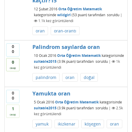
kaçtır?15
12 Şubat 2016
Orta Öğretim Matematik
kategorisinde
wildgirl
(
53
puan)
tarafından
soruldu
|
1.1k
kez görüntülendi
oran
oran-orantı
Palindrom sayılarda oran
0
0
10 Ocak 2016
Orta Öğretim Matematik
kategorisinde
suitable2015
(
3.9k
puan)
tarafından
soruldu
|
1k
0
kez görüntülendi
cevap
palindrom
oran
doğal
Yamukta oran
0
0
5 Ocak 2016
Orta Öğretim Matematik
kategorisinde
suitable2015
(
3.9k
puan)
tarafından
soruldu
|
2.5k
1
kez görüntülendi
cevap
yamuk
ikizkenar
köşegen
oran