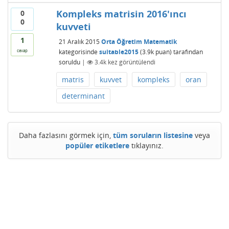
Kompleks matrisin 2016'ıncı
0
0
kuvveti
1
21 Aralık 2015
Orta Öğretim Matematik
kategorisinde
suitable2015
(
3.9k
puan)
tarafından
cevap
soruldu
|
3.4k
kez görüntülendi
matris
kuvvet
kompleks
oran
determinant
Daha fazlasını görmek için,
tüm soruların listesine
veya
popüler etiketlere
tıklayınız.