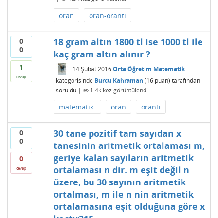
oran
oran-orantı
18 gram altın 1800 tl ise 1000 tl ile
0
0
kaç gram altın alınır ?
1
14 Şubat 2016
Orta Öğretim Matematik
cevap
kategorisinde
Burcu Kahraman
(
16
puan)
tarafından
soruldu
|
1.4k
kez görüntülendi
matematik-
oran
orantı
30 tane pozitif tam sayıdan x
0
0
tanesinin aritmetik ortalaması m,
geriye kalan sayıların aritmetik
0
ortalaması n dir. m eşit değil n
cevap
üzere, bu 30 sayının aritmetik
ortalması, m ile n nin aritmetik
ortalamasına eşit olduğuna göre x