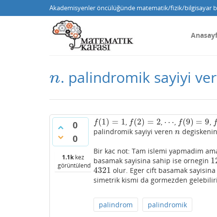
Akademisyenler öncülüğünde matematik/fizik/bilgisayar bi
Anasay
. palindromik sayiyi ve
n
n
(
1
)
=
1
(
2
)
=
2
⋯
(
9
)
=
9
,
,
,
,
f
(
1
)
=
1
f
(
2
)
=
2
⋯
f
(
9
)
=
9
f
f
f
f
0
palindromik sayiyi veren
degiskenine
n
n
0
Bir kac not: Tam islemi yapmadim ama b
1.1k
kez
1
basamak sayisina sahip ise ornegin
1
görüntülendi
4321
olur. Eger cift basamak sayisina
4321
simetrik kismi da gormezden gelebilir
palindrom
palindromik