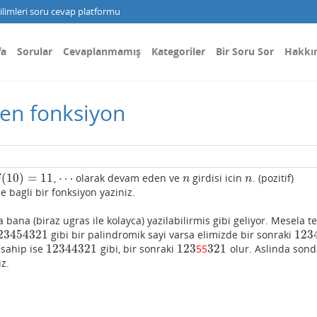
limleri soru cevap platformu
fa
Sorular
Cevaplanmamış
Kategoriler
Bir Soru Sor
Hakkı
ren fonksiyon
(
10
)
=
11
⋯
,
olarak devam eden ve
girdisi icin
. (pozitif)
(
10
)
=
11
⋯
n
n
f
n
n
 bagli bir fonksiyon yaziniz.
ana (biraz ugras ile kolayca) yazilabilirmis gibi geliyor. Mesela t
23454321
123
gibi bir palindromik sayi varsa elimizde bir sonraki
23454321
123
12344321
123
321
 sahip ise
gibi, bir sonraki
55
olur. Aslinda sond
12344321
123
321
iz.