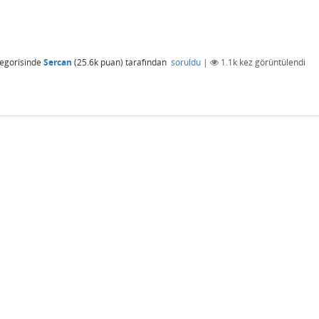
egorisinde
Sercan
(
25.6k
puan)
tarafından
soruldu
|
1.1k
kez görüntülendi