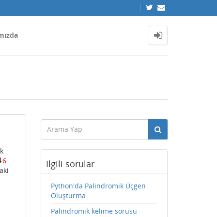
mızda
ek
4
6
4
İlgili sorular
aki
Python'da Palindromik Üçgen
Oluşturma
Palindromik kelime sorusu