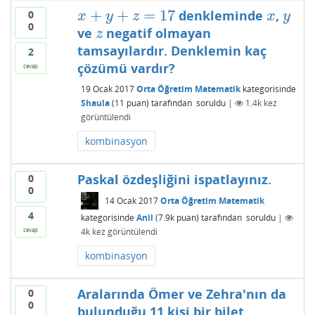
+
+
=
17
denkleminde
,
0
x
+
y
+
z
=
17
x
y
x
y
z
x
y
0
ve
negatif olmayan
z
z
tamsayılardır. Denklemin kaç
2
çözümü vardır?
cevap
19 Ocak 2017
Orta Öğretim Matematik
kategorisinde
Shaula
(
11
puan)
tarafından
soruldu
|
1.4k
kez
görüntülendi
kombinasyon
Paskal özdeşliğini ispatlayınız.
0
0
14 Ocak 2017
Orta Öğretim Matematik
4
kategorisinde
Anil
(
7.9k
puan)
tarafından
soruldu
|
4k
kez görüntülendi
cevap
kombinasyon
Aralarında Ömer ve Zehra'nın da
0
0
bulunduğu 11 kişi bir bilet