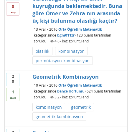
kuyruğunda beklemektedir. Buna
0
göre Ömer ve Zehra nın arasında
cevap
üç kişi bulunma olasılığı kaçtır?
13 Aralık 2016
Orta Öğretim Matematik
kategorisinde
bgm011zr
(
123
puan)
tarafından
soruldu
|
4.6k
kez görüntülendi
olasılık
kombinasyon
permütasyon-kombinasyon
Geometrik Kombinasyon
2
0
10 Aralık 2016
Orta Öğretim Matematik
kategorisinde
Bahçe Hortumu
(
624
puan)
tarafından
1
soruldu
|
3.2k
kez görüntülendi
cevap
kombinasyon
geometrik
geometrik-kombinasyon