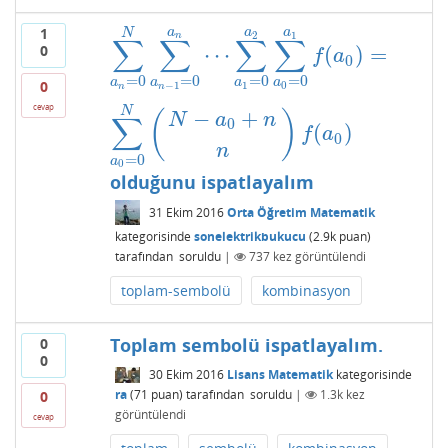
1
a
a
a
N
2
1
n
∑
∑
∑
∑
0
⋯
(
)
=
∑
a
n
=
0
N
∑
a
n
−
1
=
0
a
n
⋯
∑
a
1
=
0
a
2
∑
a
0
=
0
a
1
f
(
f
a
0
=
0
=
0
=
0
=
0
a
a
a
a
0
−
1
1
0
n
n
cevap
N
−
+
(
)
N
a
n
∑
0
(
)
f
a
0
n
=
0
a
0
olduğunu ispatlayalım
31 Ekim 2016
Orta Öğretim Matematik
kategorisinde
sonelektrikbukucu
(
2.9k
puan)
tarafından
soruldu
|
737
kez görüntülendi
toplam-sembolü
kombinasyon
Toplam sembolü ispatlayalım.
0
0
30 Ekim 2016
Lisans Matematik
kategorisinde
ra
(
71
puan)
tarafından
soruldu
|
1.3k
kez
0
görüntülendi
cevap