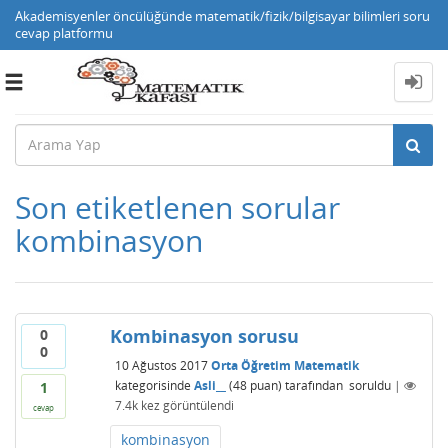
Akademisyenler öncülüğünde matematik/fizik/bilgisayar bilimleri soru
cevap platformu
Toggle
navigation
Son etiketlenen sorular
kombinasyon
Kombinasyon sorusu
0
0
10 Ağustos 2017
Orta Öğretim Matematik
kategorisinde
Asli__
(
48
puan)
tarafından
soruldu
|
1
7.4k
kez görüntülendi
cevap
kombinasyon