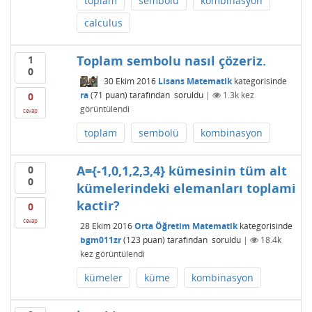
toplam
sembolü
kombinasyon
calculus
Toplam sembolu nasıl çözeriz.
1
0
30 Ekim 2016
Lisans Matematik
kategorisinde
ra
(
71
puan)
tarafından
soruldu
|
1.3k
kez
0
görüntülendi
cevap
toplam
sembolü
kombinasyon
A={-1,0,1,2,3,4} kümesinin tüm alt
0
0
kümelerindeki elemanları toplami
kactir?
0
cevap
28 Ekim 2016
Orta Öğretim Matematik
kategorisinde
bgm011zr
(
123
puan)
tarafından
soruldu
|
18.4k
kez görüntülendi
kümeler
küme
kombinasyon