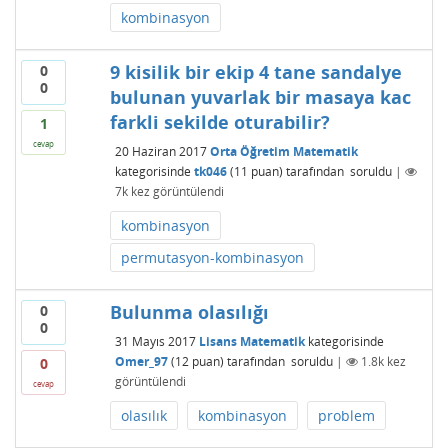
kombinasyon
9 kisilik bir ekip 4 tane sandalye
0
0
bulunan yuvarlak bir masaya kac
farkli sekilde oturabilir?
1
cevap
20 Haziran 2017
Orta Öğretim Matematik
kategorisinde
tk046
(
11
puan)
tarafından
soruldu
|
7k
kez görüntülendi
kombinasyon
permutasyon-kombinasyon
Bulunma olasılığı
0
0
31 Mayıs 2017
Lisans Matematik
kategorisinde
Omer_97
(
12
puan)
tarafından
soruldu
|
1.8k
kez
0
görüntülendi
cevap
olasılık
kombinasyon
problem