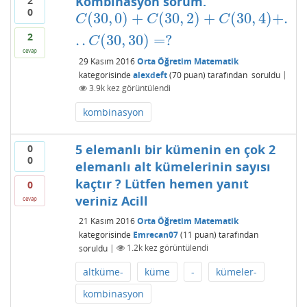
Kombinasyon sorum.
2
0
(
30
,
0
)
+
(
30
,
2
)
+
(
30
,
4
)
+
.
C
(
30
,
0
)
+
C
(
30
,
2
)
+
C
(
30
,
4
)
+
.
.
.
C
(
30
,
30
)
=
?
C
C
C
2
.
.
(
30
,
30
)
=
?
C
cevap
29 Kasım 2016
Orta Öğretim Matematik
kategorisinde
alexdeft
(
70
puan)
tarafından
soruldu
|
3.9k
kez görüntülendi
kombinasyon
5 elemanlı bir kümenin en çok 2
0
0
elemanlı alt kümelerinin sayısı
kaçtır ? Lütfen hemen yanıt
0
veriniz Acill
cevap
21 Kasım 2016
Orta Öğretim Matematik
kategorisinde
Emrecan07
(
11
puan)
tarafından
soruldu
|
1.2k
kez görüntülendi
altküme-
küme
-
kümeler-
kombinasyon