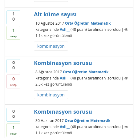
Alt küme sayısı
1
0
10 Ağustos 2017
Orta Öğretim Matematik
kategorisinde
Asli__
(
48
puan)
tarafından
soruldu
|
1
1.1k
kez görüntülendi
cevap
kombinasyon
Kombinasyon sorusu
0
0
8 Ağustos 2017
Orta Öğretim Matematik
kategorisinde
Asli__
(
48
puan)
tarafından
soruldu
|
0
2.5k
kez görüntülendi
cevap
kombinasyon
Kombinasyon sorusu
0
0
30 Haziran 2017
Orta Öğretim Matematik
kategorisinde
Asli__
(
48
puan)
tarafından
soruldu
|
1
1.1k
kez görüntülendi
cevap