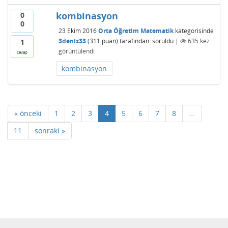
kombinasyon
0
0
23 Ekim 2016
Orta Öğretim Matematik
kategorisinde
3deniz33
(
311
puan)
tarafından
soruldu
|
635
kez
1
görüntülendi
cevap
kombinasyon
« önceki
1
2
3
4
5
6
7
8
...
11
sonraki »