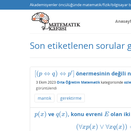
Akademisyenler öncülüğünde matematik/fizik/bilgisayar bi
Anasay
Son etiketlenen sorular 
′
[
(
⇔
)
⇔
]
önermesinin değili n
[
(
p
⇔
q
)
⇔
p
′
]
p
q
p
3 Ekim 2023
Orta Öğretim Matematik
kategorisinde
ozl
görüntülendi
mantık
gerektirme
(
)
(
)
ve
, konu evreni
olan ik
p
(
x
)
q
(
x
)
E
p
x
q
x
E
(
∀
(
)
∨
∀
(
)
)
(
∀
x
p
(
x
)
∨
∀
x
q
(
x
)
)
x
p
x
x
q
x