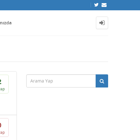
mızda
2
vap
0
vap