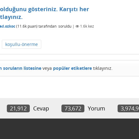
olduğunu gösteriniz. Karşıtı her
layınız.
ad.ozkoc
(
11.6k
puan)
tarafından
soruldu
|
1.6k
kez
koşullu-önerme
 soruların listesine
veya
popüler etiketlere
tıklayınız.
21,912
Cevap
73,672
Yorum
3,974,