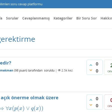
limleri soru cevap platformu
fa
Sorular
Cevaplanmamış
Kategoriler
Bir Soru Sor
Hakkı
gerektirme
edir?
0
0
emakman
(
98
puan)
tarafından
soruldu
|
2.5k
kez
ce
i açık önerme olmak üzere
0
0
ce
⇒
∀
(
(
)
∨
(
)
)
⇒
∀
x
(
p
(
x
)
∨
q
(
x
)
)
x
p
x
q
x