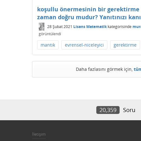
koşullu önermesinin bir gerektirme 
zaman doğru mudur? Yanıtınızı kanıt
28 Şubat 2021
Lisans Matematik
kategorisinde
mur
görüntülendi
mantık
evrensel-niceleyici
gerektirme
Daha fazlasını görmek için,
tüm
20,359
Soru
İletişim