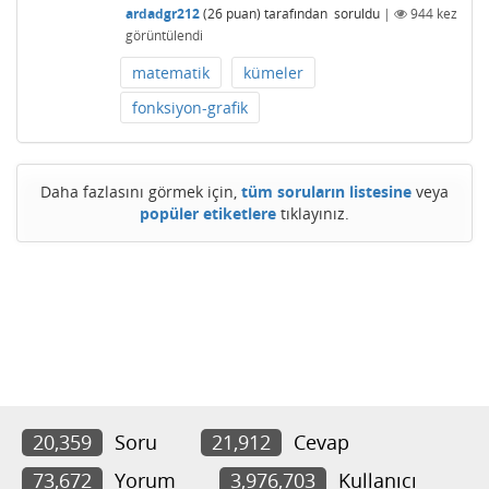
ardadgr212
(
26
puan)
tarafından
soruldu
|
944
kez
görüntülendi
matematik
kümeler
fonksiyon-grafik
Daha fazlasını görmek için,
tüm soruların listesine
veya
popüler etiketlere
tıklayınız.
20,359
Soru
21,912
Cevap
73,672
Yorum
3,976,703
Kullanıcı