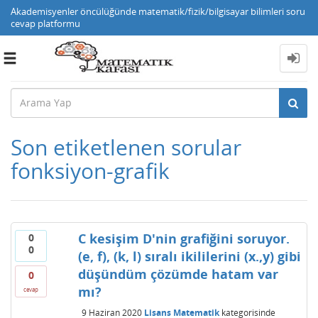
Akademisyenler öncülüğünde matematik/fizik/bilgisayar bilimleri soru
cevap platformu
Toggle
navigation
Son etiketlenen sorular
fonksiyon-grafik
C kesişim D'nin grafiğini soruyor.
0
0
(e, f), (k, l) sıralı ikililerini (x.,y) gibi
düşündüm çözümde hatam var
0
mı?
cevap
9 Haziran 2020
Lisans Matematik
kategorisinde