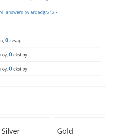
All answers by ardadgr212 ›
0
ru,
cevap
0
ı oy,
eksi oy
0
ı oy,
eksi oy
Silver
Gold