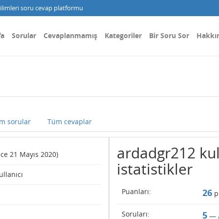
limleri soru cevap platformu
fa
Sorular
Cevaplanmamış
Kategoriler
Bir Soru Sor
Hakkı
m sorular
Tüm cevaplar
ardadgr212 kull
ince 21 Mayıs 2020)
istatistikler
ullanıcı
Puanları:
26
p
Soruları:
5
—