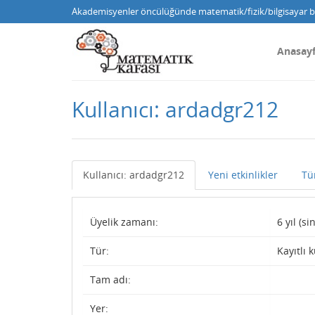
Akademisyenler öncülüğünde matematik/fizik/bilgisayar bi
Anasay
Kullanıcı: ardadgr212
Kullanıcı: ardadgr212
Yeni etkinlikler
Tü
Üyelik zamanı:
6 yıl (s
Tür:
Kayıtlı k
Tam adı:
Yer: