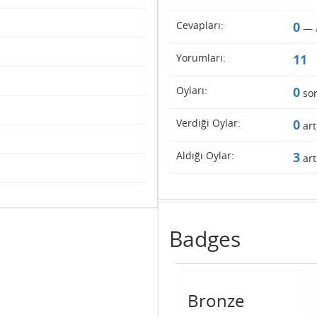
Cevapları:
0
—
Yorumları:
11
Oyları:
0
so
Verdiği Oylar:
0
art
Aldığı Oylar:
3
art
Badges
Bronze