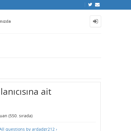
mızda
anıcısına ait
uan (
550
. sırada)
All questions by ardadgr212 ›