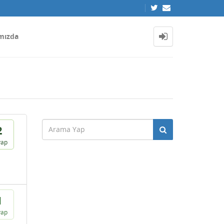
mızda
2
vap
1
vap