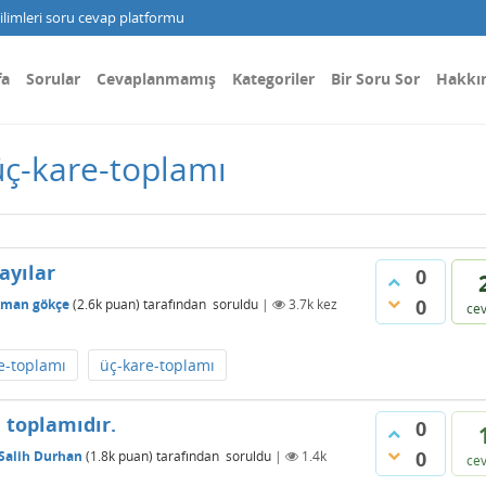
limleri soru cevap platformu
fa
Sorular
Cevaplanmamış
Kategoriler
Bir Soru Sor
Hakkı
üç-kare-toplamı
ayılar
0
0
kman gökçe
(
2.6k
puan)
tarafından
soruldu
|
3.7k
kez
ce
re-toplamı
üç-kare-toplamı
 toplamıdır.
0
0
Salih Durhan
(
1.8k
puan)
tarafından
soruldu
|
1.4k
ce