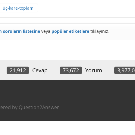
üç-kare-toplamı
 soruların listesine
veya
popüler etiketlere
tıklayınız.
21,912
Cevap
73,672
Yorum
3,977,
ered by
Question2Answer