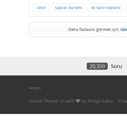
cebir
sayılar-kuramı
iki-kare-toplamı
Daha fazlasını görmek için,
tüm
20,359
Soru
İletişim
Donut Theme
with
by
Amiya Sahu
Pow