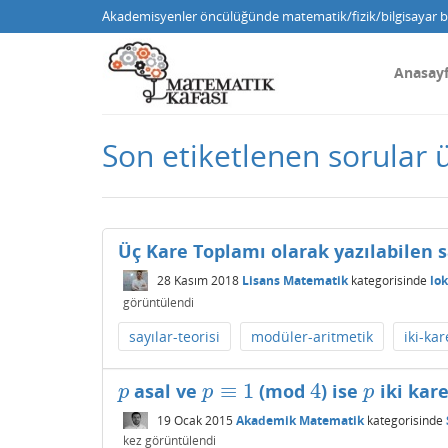
Akademisyenler öncülüğünde matematik/fizik/bilgisayar bi
Anasay
Son etiketlenen sorular 
Üç Kare Toplamı olarak yazılabilen s
28 Kasım 2018
Lisans Matematik
kategorisinde
lo
görüntülendi
sayılar-teorisi
modüler-aritmetik
iki-ka
≡
1
4
asal ve
(mod
) ise
iki kare
p
p
≡
1
4
p
p
p
p
19 Ocak 2015
Akademik Matematik
kategorisinde
kez görüntülendi