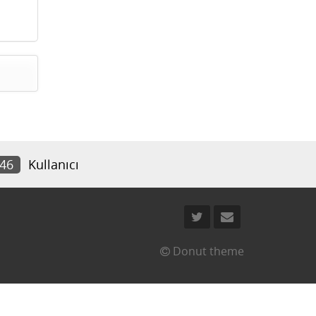
046
Kullanıcı
Donut theme