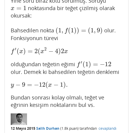
Yine soru biraz kötü sorulmuş. Soruyu
=
1
noktasında bir teğet çizilmiş olarak
x
=
1
x
okursak:
(
1
,
(
1
)
)
=
(
1
,
9
)
Bahsedilen nokta
olur.
(
1
,
f
(
1
)
)
=
(
1
,
9
)
f
Fonksiyonun türevi
′
2
(
)
=
2
(
−
4
)
2
f
′
(
x
)
=
2
(
x
2
−
4
)
2
x
f
x
x
x
′
(
1
)
=
−
12
olduğundan teğetin eğimi
f
′
(
1
)
=
−
12
f
olur. Demek ki bahsedilen teğetin denklemi
−
9
=
−
12
(
−
1
)
.
y
−
9
=
−
12
(
x
−
1
)
.
y
x
Bundan sonrası kolay olmalı, teğet ve
eğrinin kesişim noktalarını bul vs.
12 Mayıs 2015
Salih Durhan
(
1.8k
puan)
tarafından
cevaplandı