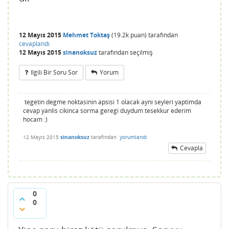
12 Mayıs 2015
Mehmet Toktaş
(
19.2k
puan)
tarafından
cevaplandı
12 Mayıs 2015
sinanoksuz
tarafından
seçilmiş
Ilgili Bir Soru Sor
Yorum
tegetin degme noktasinin apsisi 1 olacak ayni seyleri yaptimda
cevap yanlis cikinca sorma geregi duydum tesekkur ederim
hocam :)
12 Mayıs 2015
sinanoksuz
tarafından
yorumlandı
Cevapla
0
0