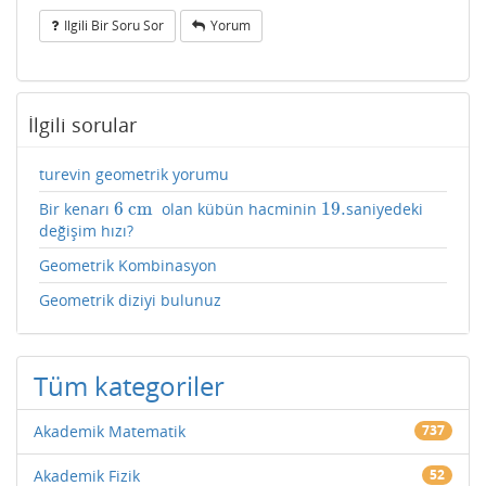
Ilgili Bir Soru Sor
Yorum
İlgili sorular
turevin geometrik yorumu
6
cm
19.
Bir kenarı
olan kübün hacminin
saniyedeki
6
cm
19.
değişim hızı?
Geometrik Kombinasyon
Geometrik diziyi bulunuz
Tüm kategoriler
Akademik Matematik
737
Akademik Fizik
52