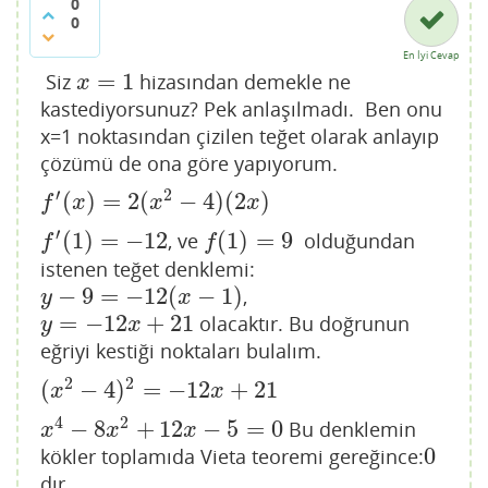
0
0
En İyi Cevap
=
1
Siz
hizasından demekle ne
x
=
1
x
kastediyorsunuz? Pek anlaşılmadı. Ben onu
x=1 noktasından çizilen teğet olarak anlayıp
çözümü de ona göre yapıyorum.
′
2
(
)
=
2
(
−
4
)
(
2
)
f
′
(
x
)
=
2
(
x
2
−
4
)
(
2
x
)
f
x
x
x
′
(
1
)
=
−
12
(
1
)
=
9
, ve
olduğundan
f
′
(
1
)
=
−
12
f
(
1
)
=
9
f
f
istenen teğet denklemi:
−
9
=
−
12
(
−
1
)
,
y
−
9
=
−
12
(
x
−
1
)
y
x
=
−
12
+
21
olacaktır. Bu doğrunun
y
=
−
12
x
+
21
y
x
eğriyi kestiği noktaları bulalım.
2
2
(
−
4
)
=
−
12
+
21
(
x
2
−
4
)
2
=
−
12
x
+
21
x
x
4
2
−
8
+
12
−
5
=
0
Bu denklemin
x
4
−
8
x
2
+
12
x
−
5
=
0
x
x
x
0
kökler toplamıda Vieta teoremi gereğince:
0
dır