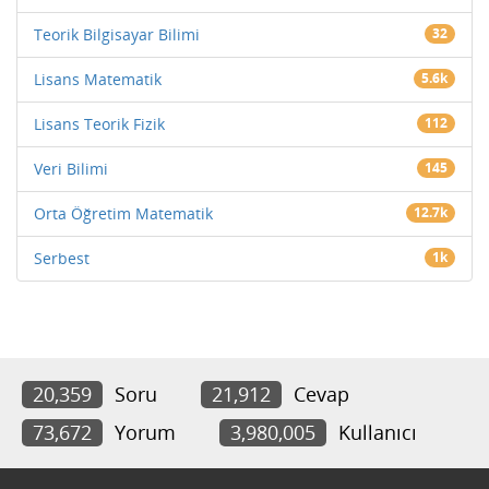
Teorik Bilgisayar Bilimi
32
Lisans Matematik
5.6k
Lisans Teorik Fizik
112
Veri Bilimi
145
Orta Öğretim Matematik
12.7k
Serbest
1k
20,359
Soru
21,912
Cevap
73,672
Yorum
3,980,005
Kullanıcı