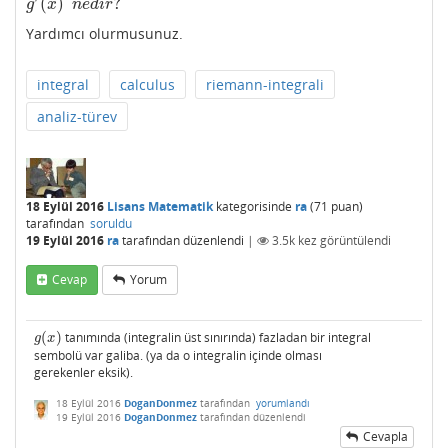
(
)
?
g
′
(
x
)
n
e
d
i
r
?
g
x
n
e
d
i
r
Yardımcı olurmusunuz.
integral
calculus
riemann-integrali
analiz-türev
18 Eylül 2016
Lisans Matematik
kategorisinde
ra
(
71
puan)
tarafından
soruldu
19 Eylül 2016
ra
tarafından
düzenlendi
|
3.5k
kez görüntülendi
Cevap
Yorum
(
)
tanımında (integralin üst sınırında) fazladan bir integral
g
(
x
)
g
x
sembolü var galiba. (ya da o integralin içinde olması
gerekenler eksik).
18 Eylül 2016
DoganDonmez
tarafından
yorumlandı
19 Eylül 2016
DoganDonmez
tarafından
düzenlendi
Cevapla