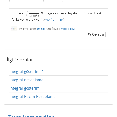
1
Ek olarak
∫
integralini hesaplayabiliriz. Bu da direkt
∫
1
1
+
sin
2
t
d
t
d
t
2
1
+
sin
t
fonksiyon olarak verir. (
wolfram-link
).
19 Eylül 2016
Sercan
tarafından
yorumlandı
Cevapla
İlgili sorular
İntegral gösterim. 2
İntegral hesaplama.
İntegral gösterimi.
İntegral Hacim Hesaplama