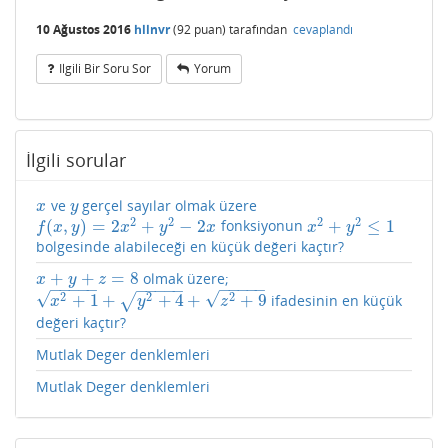
10 Ağustos 2016
hllnvr
(
92
puan)
tarafından
cevaplandı
Ilgili Bir Soru Sor
Yorum
İlgili sorular
ve
gerçel sayılar olmak üzere
x
y
x
y
2
2
2
2
(
,
)
=
2
+
−
2
+
≤
1
fonksiyonun
f
(
x
,
y
)
=
2
x
2
+
y
2
−
2
x
x
2
+
y
2
≤
1
f
x
y
x
y
x
x
y
bolgesinde alabileceği en küçük değeri kaçtır?
+
+
=
8
olmak üzere;
x
+
y
+
z
=
8
x
y
z
−
−
−
−
−
−
−
−
−
−
−
−
−
−
−
√
√
2
2
2
+
1
+
+
4
+
+
9
√
ifadesinin en küçük
x
2
+
1
+
y
2
+
4
+
z
2
+
9
x
y
z
değeri kaçtır?
Mutlak Deger denklemleri
Mutlak Deger denklemleri