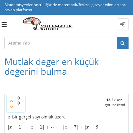
Akademisyenler öncülüğünde matematik/fizik/bilgisayar bilimleri soru
cevap platformu
Toggle
navigation
Mutlak deger en küçük
değerini bulma
0
13.2k
kez
0
görüntülendi
bir gerçel sayı olmak üzere,
x
x
|
−
1
|
+
|
−
2
|
+
⋯
+
|
−
7
|
+
|
−
8
|
|
x
−
1
|
+
|
x
−
2
|
+
⋯
+
|
x
−
7
|
+
|
x
−
8
|
x
x
x
x