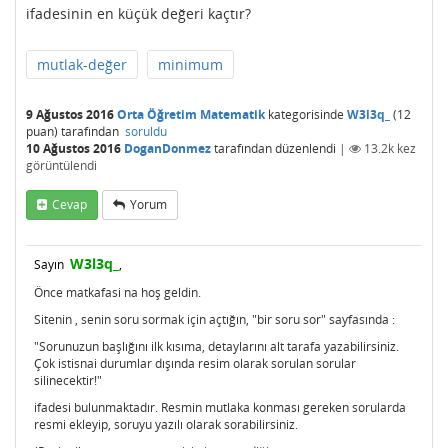
ifadesinin en küçük değeri kaçtır?
mutlak-değer
minimum
9 Ağustos 2016
Orta Öğretim Matematik
kategorisinde
W3l3q_
(
12
puan)
tarafından
soruldu
10 Ağustos 2016
DoganDonmez
tarafından
düzenlendi
|
13.2k
kez
görüntülendi
Cevap
Yorum
W3l3q_
Sayın
,
Önce matkafasi na hoş geldin.
Sitenin , senin soru sormak için açtığın, "bir soru sor" sayfasında :
"Sorunuzun başlığını ilk kısıma, detaylarını alt tarafa yazabilirsiniz.
Çok istisnai durumlar dışında resim olarak sorulan sorular
silinecektir!"
ifadesi bulunmaktadır. Resmin mutlaka konması gereken sorularda
resmi ekleyip, soruyu yazılı olarak sorabilirsiniz.