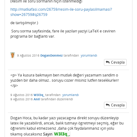
(Resim ile soru sormanın niçin istenmediği
http://matkafasi.com/26759/resim-ile-soru-paylasilmamasi?
show=26759#q26759
de tartışılmıştır.)
Soru sorma sayfasinda, fare ile yazilan yaziyi LaTeX e ceviren
programa bir bağlantı var.
9 Ağustos 2016
DoganDonmez
tarafından
yorumlandı
Cevapla
<p> Ya kusura bakmayın ben mutlak değeri yazamam sandim o
yuzden bir daha olmaz.. soruyu cozer misiniz lutfen tesekkurlerr
</p>
9 Ağustos 2016
W3l3q_
tarafından
yorumlandı
9 Ağustos 2016
Anil
tarafından
düzenlendi
Cevapla
Dogan Hoca, bu kadar yazı yazacagına direkt soruyu düzenleyip
latex ile yazabilirdi, ancak, balık tutmayı ögretmeyi seçmiş, eğer bu
öğrenimi kabul etmezsenız ,daha çok faydalanmanız ıçın yolu
W3l3q_
tıkamış olucaksınız
Sayın
,