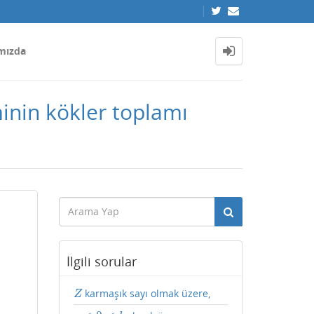
mızda
nin kökler toplamı
İlgili sorular
karmaşık sayı olmak üzere,
Z
Z