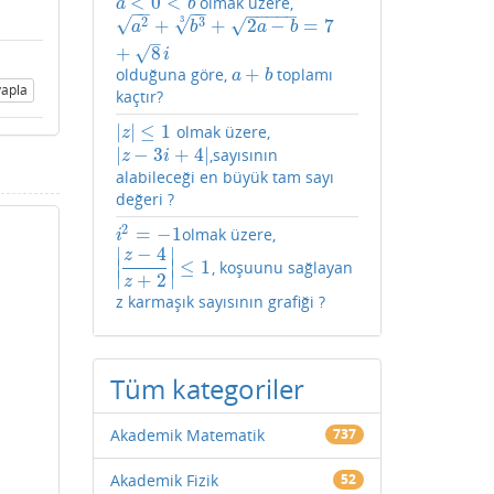
<
0
<
olmak üzere,
a
<
0
<
b
a
b
−
−
−
−
−
−
−
−
−
√
√
3
√
2
3
+
+
2
−
=
7
a
2
+
b
3
3
+
2
a
−
b
=
7
+
8
i
a
b
a
b
–
√
+
8
i
+
olduğuna göre,
toplamı
a
+
b
a
b
apla
kaçtır?
|
|
≤
1
olmak üzere,
|
z
|
≤
1
z
|
−
3
+
4
|
,sayısının
|
z
−
3
i
+
4
|
z
i
alabileceği en büyük tam sayı
değeri ?
2
=
−
1
olmak üzere,
i
2
=
−
1
i
−
4
∣
∣
z
∣
∣
≤
1
, koşuunu sağlayan
|
z
−
4
z
+
2
|
≤
1
∣
∣
+
2
z
z karmaşık sayısının grafiği ?
Tüm kategoriler
Akademik Matematik
737
Akademik Fizik
52