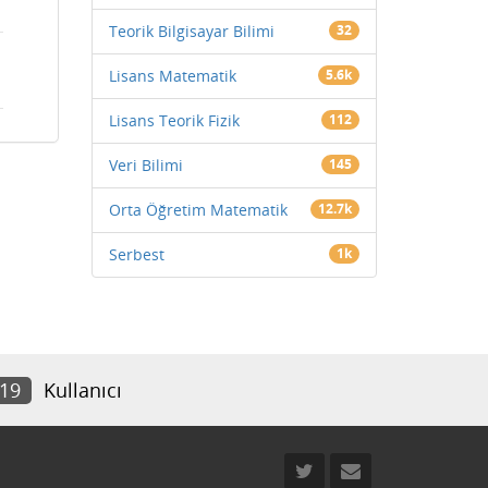
Teorik Bilgisayar Bilimi
32
Lisans Matematik
5.6k
Lisans Teorik Fizik
112
Veri Bilimi
145
Orta Öğretim Matematik
12.7k
Serbest
1k
719
Kullanıcı