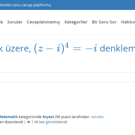
limleri soru cevap platformu
fa
Sorular
Cevaplanmamış
Kategoriler
Bir Soru Sor
Hakkı
4
(
−
)
=
−
k üzere,
denklemi
(
z
−
i
)
4
=
−
i
z
i
i
Matematik
kategorisinde
Aryast
(
96
puan)
tarafından
soruldu
an
düzenlendi
|
1.4k
kez görüntülendi