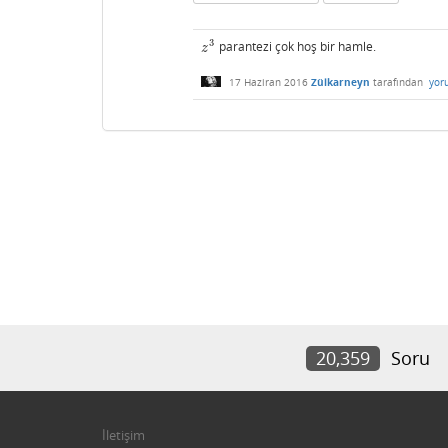
3
parantezi çok hoş bir hamle.
z
3
z
17 Haziran 2016
Zülkarneyn
tarafından
yor
20,359
Soru
İletişim