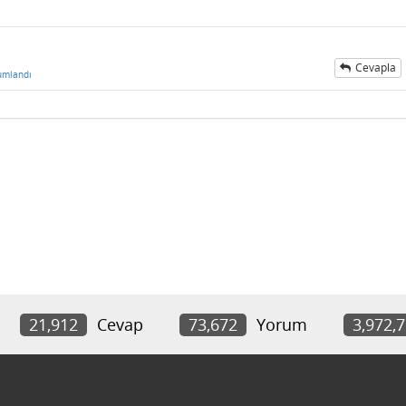
Cevapla
umlandı
21,912
Cevap
73,672
Yorum
3,972,