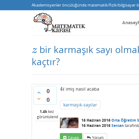
Akademisyenler öncülüğünde matematik/fizik/bilgisayar bi
Anasay
bir karmaşık sayı olma
z
z
kaçtır?
4
imiş nasıl acaba
4
i
i
0
0
karmaşık-sayılar
1.4k
kez
görüntülendi
16 Haziran 2016
Orta Öğretim 
16 Haziran 2016
Sercan
tarafınd
Cevap
Yorum