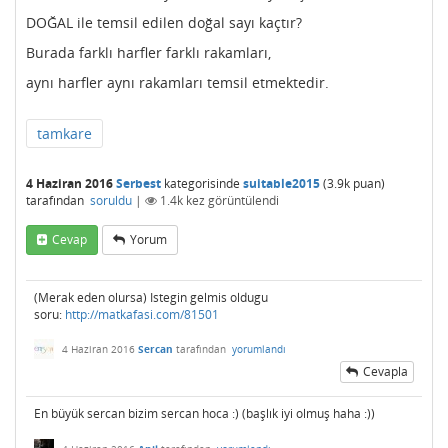
DOĞAL ile temsil edilen doğal sayı kaçtır?
Burada farklı harfler farklı rakamları,
aynı harfler aynı rakamları temsil etmektedir.
tamkare
4 Haziran 2016
Serbest
kategorisinde
suitable2015
(
3.9k
puan)
tarafından
soruldu
|
1.4k
kez görüntülendi
Cevap
Yorum
(Merak eden olursa) Istegin gelmis oldugu
soru:
http://matkafasi.com/81501
4 Haziran 2016
Sercan
tarafından
yorumlandı
Cevapla
En büyük sercan bizim sercan hoca :) (başlık iyi olmuş haha :))