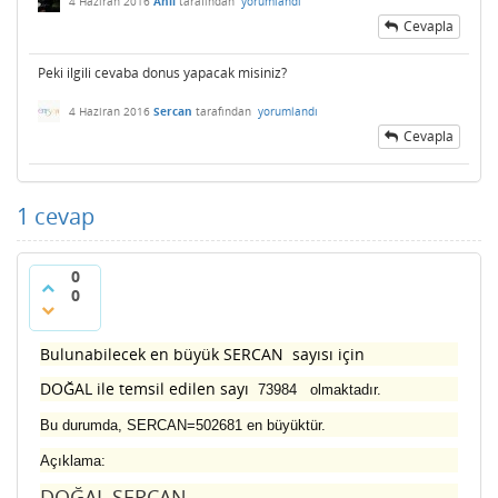
4 Haziran 2016
Anil
tarafından
yorumlandı
Cevapla
Peki ilgili cevaba donus yapacak misiniz?
4 Haziran 2016
Sercan
tarafından
yorumlandı
Cevapla
1
cevap
0
0
Bulunabilecek en büyük SERCAN sayısı için
DOĞAL ile temsil edilen sayı
73984 olmaktadır.
Bu durumda,
SERCAN=502681 en büyüktür.
Açıklama:
DOĞAL SERCAN