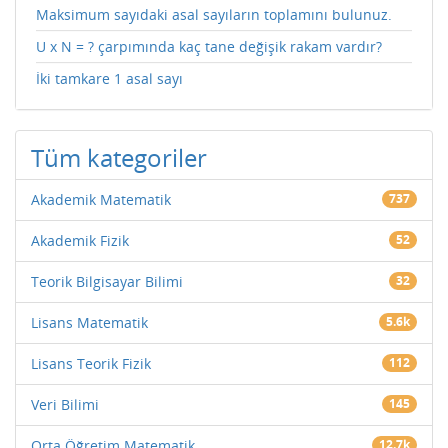
Maksimum sayıdaki asal sayıların toplamını bulunuz.
U x N = ? çarpımında kaç tane değişik rakam vardır?
İki tamkare 1 asal sayı
Tüm kategoriler
Akademik Matematik
737
Akademik Fizik
52
Teorik Bilgisayar Bilimi
32
Lisans Matematik
5.6k
Lisans Teorik Fizik
112
Veri Bilimi
145
Orta Öğretim Matematik
12.7k