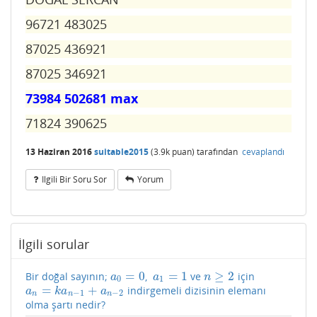
96721 483025
87025 436921
87025 346921
73984 502681 max
71824 390625
13 Haziran 2016
suitable2015
(
3.9k
puan)
tarafından
cevaplandı
Ilgili Bir Soru Sor
Yorum
İlgili sorular
=
0
=
1
≥
2
Bir doğal sayının;
,
ve
için
a
0
=
0
a
1
=
1
n
≥
2
a
a
n
0
1
=
+
indirgemeli dizisinin elemanı
a
n
=
k
a
n
−
1
+
a
n
−
2
a
k
a
a
−
1
−
2
n
n
n
olma şartı nedir?