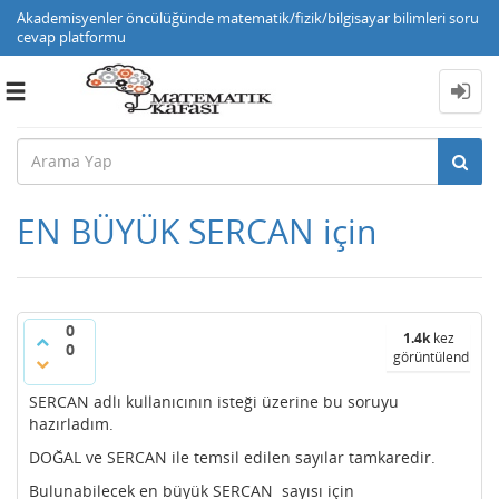
Akademisyenler öncülüğünde matematik/fizik/bilgisayar bilimleri soru
cevap platformu
Toggle
navigation
EN BÜYÜK SERCAN için
0
1.4k
kez
0
görüntülendi
SERCAN adlı kullanıcının isteği üzerine bu soruyu
hazırladım.
DOĞAL ve SERCAN ile temsil edilen sayılar tamkaredir.
Bulunabilecek en büyük SERCAN sayısı için