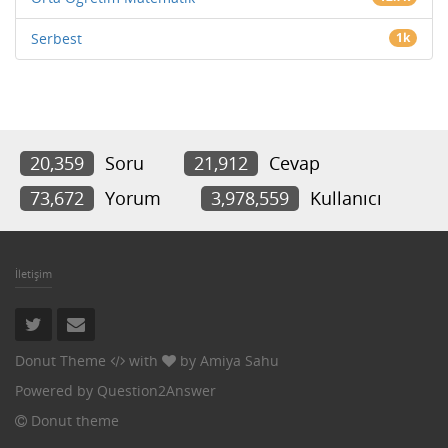
Serbest
1k
20,359
Soru
21,912
Cevap
73,672
Yorum
3,978,559
Kullanıcı
İletişim
Donut Theme
with
by
Amiya Sahu
Powered by
Question2Answer
Donut theme