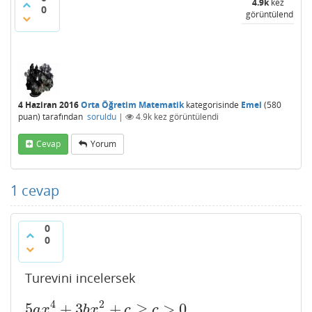
4.9k
kez
0
görüntülendi
4 Haziran 2016
Orta Öğretim Matematik
kategorisinde
Emel
(
580
puan)
tarafından
soruldu
|
4.9k
kez görüntülendi
Cevap
Yorum
1
cevap
0
0
Turevini incelersek
4
2
5
+
3
+
≥
>
0
5
a
x
4
+
3
b
x
2
+
c
≥
c
>
0
a
x
b
x
c
c