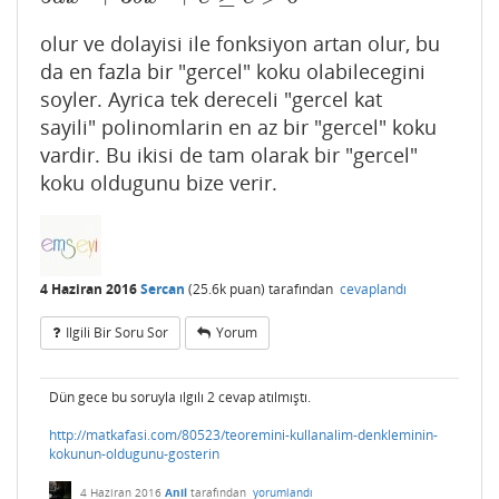
olur ve dolayisi ile fonksiyon artan olur, bu
da en fazla bir "gercel" koku olabilecegini
soyler. Ayrica tek dereceli "gercel kat
sayili" polinomlarin en az bir "gercel" koku
vardir. Bu ikisi de tam olarak bir "gercel"
koku oldugunu bize verir.
4 Haziran 2016
Sercan
(
25.6k
puan)
tarafından
cevaplandı
Ilgili Bir Soru Sor
Yorum
Dün gece bu soruyla ılgılı 2 cevap atılmıştı.
http://matkafasi.com/80523/teoremini-kullanalim-denkleminin-
kokunun-oldugunu-gosterin
4 Haziran 2016
Anil
tarafından
yorumlandı