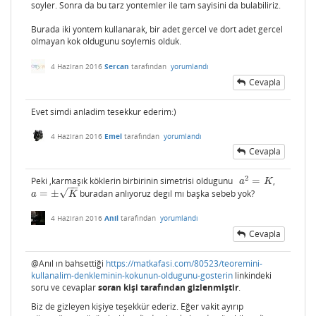
soyler. Sonra da bu tarz yontemler ile tam sayisini da bulabiliriz.
Burada iki yontem kullanarak, bir adet gercel ve dort adet gercel
olmayan kok oldugunu soylemis olduk.
4 Haziran 2016
Sercan
tarafından
yorumlandı
Cevapla
Evet simdi anladim tesekkur ederim:)
4 Haziran 2016
Emel
tarafından
yorumlandı
Cevapla
2
Peki ,karmaşık köklerin birbirinin simetrisi oldugunu
=
,
a
2
=
K
a
K
−
−
√
=
±
buradan anlıyoruz degıl mı başka sebeb yok?
a
=
±
K
a
K
4 Haziran 2016
Anil
tarafından
yorumlandı
Cevapla
@Anıl ın bahsettiği
https://matkafasi.com/80523/teoremini-
kullanalim-denkleminin-kokunun-oldugunu-gosterin
linkindeki
soru ve cevaplar
soran kişi tarafından gizlenmiştir
.
Biz de gizleyen kişiye teşekkür ederiz. Eğer vakit ayırıp