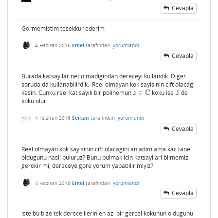
Cevapla
Gormemistim tesekkur ederim
4 Haziran 2016
Emel
tarafından
yorumlandı
Cevapla
Burada katsayilar net olmadigindan dereceyi kullandik. Diger
soruda da kullanabilirdik. Reel olmayan kok sayisinin cift olacagi
C
¯
kesin. Cunku reel kat sayili bir polinomun
∈
koku ise
de
z
∈
C
z
¯
z
z
koku olur.
4 Haziran 2016
Sercan
tarafından
yorumlandı
Cevapla
Reel olmayan kok sayisinin cift olacagini anladim ama kac tane
oldugunu nasil buluruz? Bunu bulmak icin katsayilari bilmemiz
gerekir mi, dereceye gore yorum yapabilir miyiz?
4 Haziran 2016
Emel
tarafından
yorumlandı
Cevapla
iste bu bize tek derecelilerin en az bir gercel kokunun oldugunu