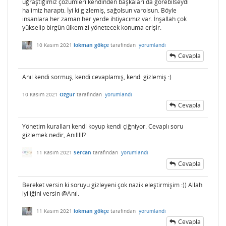
uğraştığımız çözümleri kendinden başkaları da görebilseydi
halimiz haraptı. İyi ki gizlemiş, sağolsun varolsun. Böyle
insanlara her zaman her yerde ihtiyacımız var. İnşallah çok
yükselip birgün ülkemizi yönetecek konuma erişir.
10 Kasım 2021
lokman gökçe
tarafından
yorumlandı
Cevapla
Anıl kendi sormuş, kendi cevaplamış, kendi gizlemiş :)
10 Kasım 2021
Ozgur
tarafından
yorumlandı
Cevapla
Yönetim kuralları kendi koyup kendi çiğniyor. Cevaplı soru
gizlemek nedir, Anılllll?
11 Kasım 2021
Sercan
tarafından
yorumlandı
Cevapla
Bereket versin ki soruyu gizleyeni çok nazik eleştirmişim :)) Allah
iyiliğini versin @Anıl.
11 Kasım 2021
lokman gökçe
tarafından
yorumlandı
Cevapla