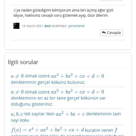
:) ya neden gizledigimi bilmiyorum ama biri açmış eğer gizli
idiyse, haklısınız cevaplı soru gizlemek ayıp, özür dilerim.
16 Kasım 2021
Anil
tarafından
yorumlandı
Cevapla
İlgili sorular
3
2
≠
0
+
+
+
=
0
olmak üzere
a
≠
0
a
x
3
+
b
x
2
+
c
x
+
d
=
0
a
a
x
b
x
c
x
d
denkleminin gerçel kökünü bulunuz.
3
2
≠
0
+
+
+
=
0
olmak üzere
a
≠
0
a
x
3
+
b
x
2
+
c
x
+
d
=
0
a
a
x
b
x
c
x
d
denkleminin en az bir tane gerçel kökünün var
olduğunu gösteriniz.
2
,
,
+
+
tek sayilar iken
denkleminin tam
a
,
b
,
c
a
x
2
+
b
x
+
c
a
b
c
a
x
b
x
c
sayi koku
4
3
2
(
)
=
+
+
+
+
kuralını veren
f
(
x
)
=
x
4
+
a
x
3
+
b
x
2
+
c
x
+
d
f
f
x
x
a
x
b
x
c
x
d
f