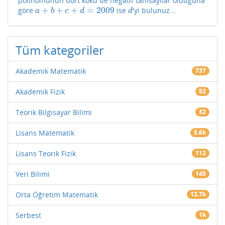
polinomunun dört kökü de negatif tamsayılar olduğuna
+
+
+
=
2009
göre
ise
'yi bulunuz...
a
+
b
+
c
+
d
=
2009
d
a
b
c
d
d
Tüm kategoriler
Akademik Matematik
737
Akademik Fizik
52
Teorik Bilgisayar Bilimi
32
Lisans Matematik
5.6k
Lisans Teorik Fizik
112
Veri Bilimi
145
Orta Öğretim Matematik
12.7k
Serbest
1k