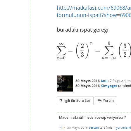
http://matkafasi.com/69068/ar
formulunun-ispati?show=690
buradaki ispat gereği
∞
0
n
2
3
(
)
(
∑
∑
=
=
∑
n
=
0
∞
=
(
2
3
)
n
=
∑
n
=
−
∞
0
(
3
2
)
n
=
1
1
3
2
=
−
∞
=
0
n
n
30 Mayıs 2016
Anil
(
7.9k
puan)
t
30 Mayıs 2016
Kimyager
tarafın
Ilgili Bir Soru Sor
Yorum
Madem sikintili, neden cevap veriyorsun?
30 Mayıs 2016
Sercan
tarafından
yorumland