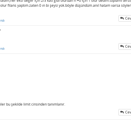
dım,her eksi değer için 2/3 katı gibi olurdan n =0 için 1 olur dedim.toplamı ters
3 olur filans yaptım.zaten 0 ın bi şeysi yok.böyle düşündüm.anıl hatam varsa söyl
Cev
ndı
?
Cev
ndı
 bu şekilde limit cinsinden tanımlanır.
Cev