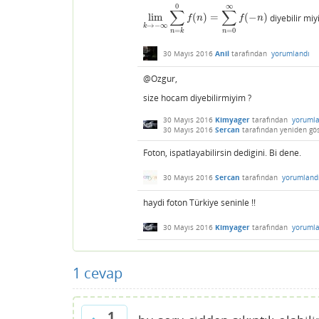
0
∞
∑
∑
lim
(
)
=
(
−
)
diyebilir miy
lim
k
→
−
∞
∑
n
=
k
0
f
(
n
)
=
∑
n
=
0
∞
f
(
−
n
)
f
n
f
n
→
−
∞
k
=
0
=
n
n
k
30 Mayıs 2016
Anil
tarafından
yorumlandı
@Ozgur,
size hocam diyebilirmiyim ?
30 Mayıs 2016
Kimyager
tarafından
yorumla
30 Mayıs 2016
Sercan
tarafından
yeniden gös
Foton, ispatlayabilirsin dedigini. Bi dene.
30 Mayıs 2016
Sercan
tarafından
yorumland
haydi foton Türkiye seninle !!
30 Mayıs 2016
Kimyager
tarafından
yorumla
1
cevap
1