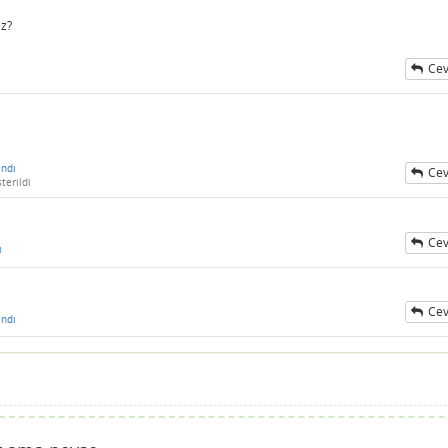
iz?
Cev
ndı
Cev
terildi
Cev
ı
Cev
ndı