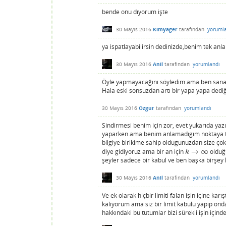
bende onu dıyorum işte
30 Mayıs 2016
Kimyager
tarafından
yoruml
ya ispatlayabilirsin dedinizde,benim tek an
30 Mayıs 2016
Anil
tarafından
yorumlandı
Öyle yapmayacağını söyledim ama ben sana y
Hala eski sonsuzdan artı bir yapa yapa de
30 Mayıs 2016
Ozgur
tarafından
yorumlandı
Sindirmesi benim için zor, evet yukarıda ya
yaparken ama benim anlamadıgım noktaya ta
bilgiye birikime sahip oldugunuzdan size çok
diye gidiyoruz ama bir an için
→
∞
olduğu
k
→
∞
k
şeyler sadece bir kabul ve ben başka birşey
30 Mayıs 2016
Anil
tarafından
yorumlandı
Ve ek olarak hiçbir limiti falan işin içine 
kalıyorum ama siz bir limit kabulu yapıp on
hakkındaki bu tutumlar bizi sürekli işin için