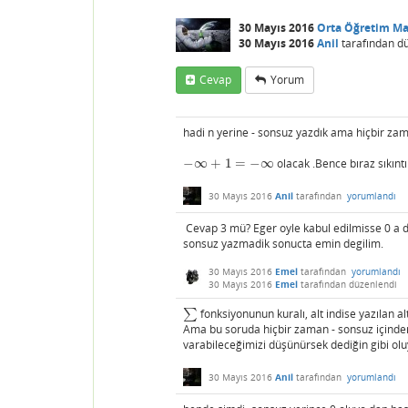
30 Mayıs 2016
Orta Öğretim M
30 Mayıs 2016
Anil
tarafından
d
Cevap
Yorum
hadi n yerine - sonsuz yazdık ama hiçbir za
−
∞
+
1
=
−
∞
olacak .Bence bıraz sıkıntıl
−
∞
+
1
=
−
∞
30 Mayıs 2016
Anil
tarafından
yorumlandı
Cevap 3 mü? Eger oyle kabul edilmisse 0 a dog
sonsuz yazmadik sonucta emin degilim.
30 Mayıs 2016
Emel
tarafından
yorumlandı
30 Mayıs 2016
Emel
tarafından
düzenlendi
∑
fonksiyonunun kuralı, alt indise yazılan a
∑
Ama bu soruda hiçbir zaman - sonsuz içinden 
varabileceğimizi düşünürsek dediğin gibi olu
30 Mayıs 2016
Anil
tarafından
yorumlandı