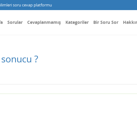
limleri soru cevap platformu
fa
Sorular
Cevaplanmamış
Kategoriler
Bir Soru Sor
Hakkı
 sonucu ?