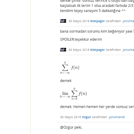
bende şimdi -sonsuz verince 0 oluyo dan başla
başlatsak ilk terim 1 olsa.aradaki farkıda 2/
kendimi bişey sanayım 5 dakkalığına ^^
30 Mayıs 2016
Kimyager
tarafından
yorumla
bana sormadan sorumu kim beğeniyor yaw 
SPOİLER:teşekkür ederim
30 Mayıs 2016
Kimyager
tarafından
yorumla
0
∑
(
)
∑
n
=
−
∞
0
f
(
n
)
f
n
=
−
∞
n
demek
0
∑
lim
(
)
lim
k
→
−
∞
∑
n
=
k
0
f
(
n
)
f
n
→
−
∞
k
=
n
k
demek. Hemen hemen her yerde sonsuz seriler
30 Mayıs 2016
Ozgur
tarafından
yorumlandı
@Ozgür peki,