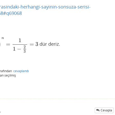
asindaki-herhangi-sayinin-sonsuza-serisi-
68#q69068
n
1
)
=
=
3
dür deriz.
−
2
3
=
3
2
1
−
3
arafından
cevaplandı
dan
seçilmiş
Cevapla
ı