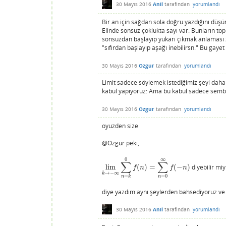
30 Mayıs 2016
Anil
tarafından
yorumlandı
Bir an için sağdan sola doğru yazdığını düşü
Elinde sonsuz çoklukta sayı var. Bunların top
sonsuzdan başlayıp yukarı çıkmak anlaması zo
"sıfırdan başlayıp aşağı inebilirsn." Bu gaye
30 Mayıs 2016
Ozgur
tarafından
yorumlandı
Limit sadece söylemek istediğimiz şeyi daha 
kabul yapıyoruz: Ama bu kabul sadece sembolün
30 Mayıs 2016
Ozgur
tarafından
yorumlandı
oyuzden size
@Ozgür peki,
0
∞
∑
∑
lim
(
)
=
(
−
)
diyebilir miy
lim
k
→
−
∞
∑
n
=
k
0
f
(
n
)
=
∑
n
=
0
∞
f
(
−
n
)
f
n
f
n
→
−
∞
k
=
0
=
n
n
k
diye yazdım aynı şeylerden bahsediyoruz ve s
30 Mayıs 2016
Anil
tarafından
yorumlandı