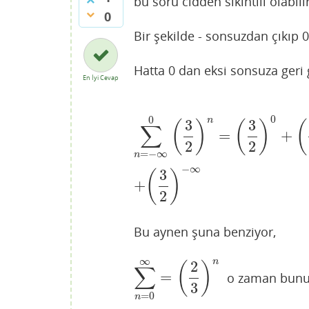
bu soru cidden sıkıntılı olabil
0
Bir şekilde - sonsuzdan çıkıp 0
Hatta 0 dan eksi sonsuza geri 
En İyi Cevap
0
0
n
3
3
(
)
(
)
(
∑
=
+
∑
n
=
−
∞
0
(
3
2
)
n
=
(
3
2
)
0
+
(
3
2
)
−
1
+
(
3
2
2
2
=
−
∞
n
−
∞
3
(
)
+
2
Bu aynen şuna benziyor,
∞
n
2
(
)
∑
=
o zaman bunu 
∑
n
=
0
∞
=
(
2
3
)
n
3
=
0
n