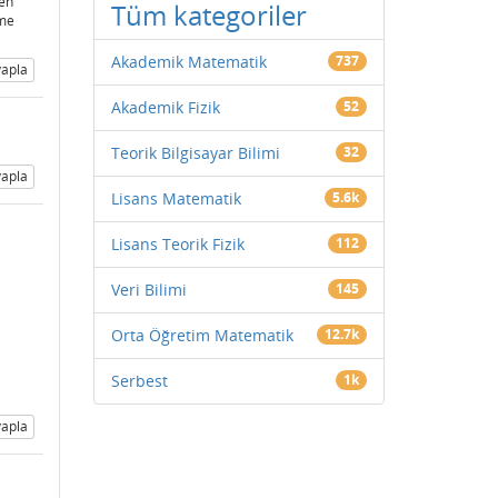
ten
Tüm kategoriler
eme
Akademik Matematik
737
apla
Akademik Fizik
52
Teorik Bilgisayar Bilimi
32
apla
Lisans Matematik
5.6k
Lisans Teorik Fizik
112
Veri Bilimi
145
Orta Öğretim Matematik
12.7k
Serbest
1k
apla