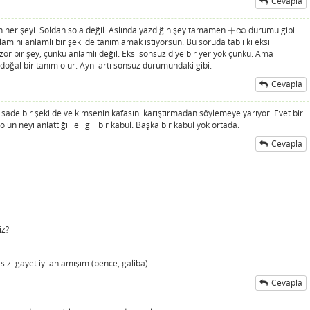
Cevapla
n her şeyi. Soldan sola değil. Aslında yazdığın şey tamamen
+
∞
durumu gibi.
+
∞
lamını anlamlı bir şekilde tanımlamak istiyorsun. Bu soruda tabii ki eksi
r bir şey, çünkü anlamlı değil. Eksi sonsuz diye bir yer yok çünkü. Ama
t doğal bir tanım olur. Aynı artı sonsuz durumundaki gibi.
Cevapla
sade bir şekilde ve kimsenin kafasını karıştırmadan söylemeye yarıyor. Evet bir
 neyi anlattığı ile ilgili bir kabul. Başka bir kabul yok ortada.
Cevapla
iz?
izi gayet iyi anlamışım (bence, galiba).
Cevapla