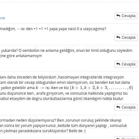
Cevapla
andı
lamadığım,
−
∞
den +1 +1 +1 yapa yapa nasıl 0 a ulaşıcagımız?
−
∞
Cevapla
ukarıda? O sembolün ne anlama geldiğini, onun bir limit olduğunu söyledim.
diğine göre anlatamamışm
Cevapla
zılanı daha önceden de biliyordum ,hasolmayan integrallerde integrasyon
m olarak bir cevap oldugundan emın olamıyorum, siz benden kat kat daha
 yatkın gelebilir ama
→
∞
iken ve biz
(
+
1
,
+
2
,
+
3
,
.
.
.
.
.
.
.
.
.
,
0
)
k
→
∞
(
k
+
1
,
k
+
2
,
k
+
3
,
.
.
.
.
.
.
.
.
.
,
0
)
k
k
k
k
nu düşününce ben , arafa giriyorum, ve sonsuzluk hakkında yaptıgımız bu
 kabul etseydım de dogru olurdu(bazılarına göre) tıkandıgım nokta budur.
Cevapla
karıştırmadan neden düşünemiyoruz? Ben ,sorunun soruluş şeklinde tıkanıp
dan sonra bir yorum yapıyorsunuz ,belkide tüm dünyanın yaptıgı , sonsuzluk
den çıkılmaz paradokslara sürüklüyordur? Belki de :)