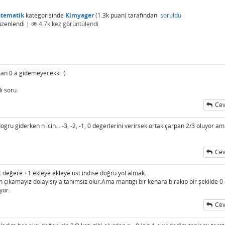
atematik
kategorisinde
Kimyager
(
1.3k
puan)
tarafından
soruldu
üzenlendi
|
4.7k
kez görüntülendi
man 0 a gidemeyecekki :)
ı soru.
Cev
ru giderken n icin... -3, -2, -1, 0 degerlerini verirsek ortak çarpan 2/3 oluyor am
Cev
lt değere +1 ekleye ekleye üst indise doğru yol almak.
çıkamayız dolayısıyla tanımsız olur.Ama mantıgı bır kenara bırakıp bir şekilde 0
yor.
Cev