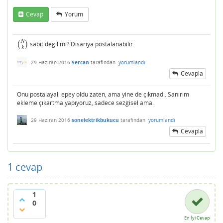
Cevap
Yorum
N
(
)
sabit degil mi? Disariya postalanabilir.
(
N
k
)
k
29 Haziran 2016
Sercan
tarafından
yorumlandı
Cevapla
Onu postalayalı epey oldu zaten, ama yine de çıkmadı. Sanırım
ekleme çıkartma yapıyoruz, sadece sezgisel ama.
29 Haziran 2016
sonelektrikbukucu
tarafından
yorumlandı
Cevapla
1
cevap
1
0
En İyi Cevap