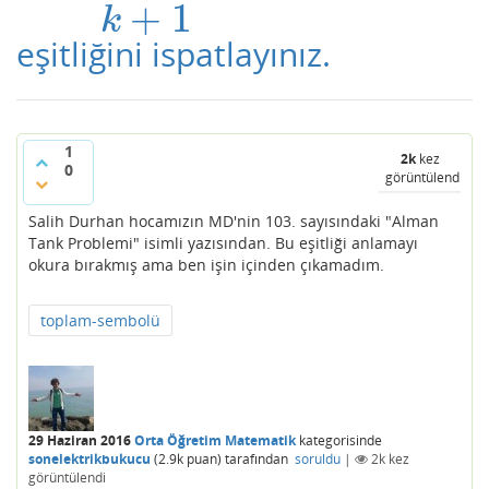
+
1
k
eşitliğini ispatlayınız.
1
2k
kez
0
görüntülendi
Salih Durhan hocamızın MD'nin 103. sayısındaki "Alman
Tank Problemi" isimli yazısından. Bu eşitliği anlamayı
okura bırakmış ama ben işin içinden çıkamadım.
toplam-sembolü
29 Haziran 2016
Orta Öğretim Matematik
kategorisinde
sonelektrikbukucu
(
2.9k
puan)
tarafından
soruldu
|
2k
kez
görüntülendi