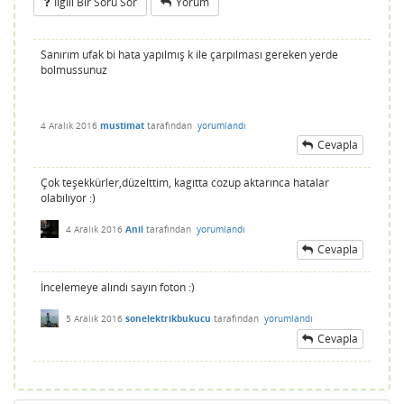
Ilgili Bir Soru Sor
Yorum
Sanırım ufak bi hata yapılmış k ile çarpılması gereken yerde
bolmussunuz
4 Aralık 2016
mustimat
tarafından
yorumlandı
Cevapla
Çok teşekkürler,düzelttim, kagıtta cozup aktarınca hatalar
olabılıyor :)
4 Aralık 2016
Anil
tarafından
yorumlandı
Cevapla
İncelemeye alındı sayın foton :)
5 Aralık 2016
sonelektrikbukucu
tarafından
yorumlandı
Cevapla