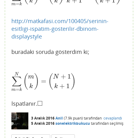
+
1
+
1
k
k
k
k
=
m
k
http://matkafasi.com/100405/serinin-
esitligi-ispatim-gosterilir-dbinom-
displaystyle
buradaki soruda gösterdim ki;
N
+
1
(
)
(
)
m
N
∑
=
∑
m
=
k
N
(
m
k
)
=
(
N
+
1
k
+
1
)
+
1
k
k
=
m
k
□
İspatlanır.
◻
3 Aralık 2016
Anil
(
7.9k
puan)
tarafından
cevaplandı
5 Aralık 2016
sonelektrikbukucu
tarafından
seçilmiş