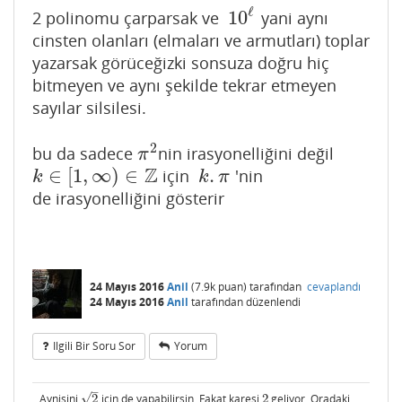
ℓ
10
2 polinomu çarparsak ve
yani aynı
10
ℓ
cinsten olanları (elmaları ve armutları) toplar
yazarsak görüceğizki sonsuza doğru hiç
bitmeyen ve aynı şekilde tekrar etmeyen
sayılar silsilesi.
2
bu da sadece
nin irasyonelliğini değil
π
2
π
Z
∈
[
1
,
∞
)
∈
.
için
'nin
k
∈
[
1
,
∞
)
∈
Z
k
.
π
k
k
π
de irasyonelliğini gösterir
24 Mayıs 2016
Anil
(
7.9k
puan)
tarafından
cevaplandı
24 Mayıs 2016
Anil
tarafından
düzenlendi
Ilgili Bir Soru Sor
Yorum
–
√
Aynisini
2
icin de yapabilirsin. Fakat karesi
2
geliyor. Oradaki
2
2