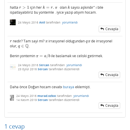
hatta
>
1
için her
=
.
olan
sayısı aşkındır" ı bile
r
>
1
k
=
r
.
π
k
r
k
r
π
k
ispatlayabiliriz bu yontemle . iyice yazıp atıyım hocam.
24 Mayıs 2016
Anil
tarafından
yorumlandı
Cevapla
nedir? Tam sayi mi?
irrasyonel oldugundan
de irrasyonel
r
π
q
π
r
π
q
π
Q
olur,
∈
.
q
∈
Q
q
Benin yontemin
=
/
ile baslamak ve celiski getirmek.
π
=
a
/
b
π
a
b
24 Mayıs 2016
Sercan
tarafından
yorumlandı
23 Eylül 2016
Sercan
tarafından
düzenlendi
Cevapla
Daha önce Doğan hocam cevabı
buraya
eklemişti.
24 Mayıs 2016
murad.ozkoc
tarafından
yorumlandı
14 Kasım 2019
Sercan
tarafından
düzenlendi
Cevapla
1
cevap