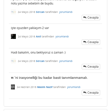
notu yazma sebebim de buydu.
24 Mayıs 2016
Sercan
tarafından
yorumlandı
Cevapla
işte oyuzden yaklaşım-2 var
24 Mayıs 2016
Anil
tarafından
yorumlandı
Cevapla
Hadi bakalim, onu bekliyoruz o zaman :)
24 Mayıs 2016
Sercan
tarafından
yorumlandı
Cevapla
π
'ni irasyonelliği bu kadar basit tanımlanmamalı.
24 Haziran 2016
Masim Nazif
tarafından
yorumlandı
Cevapla