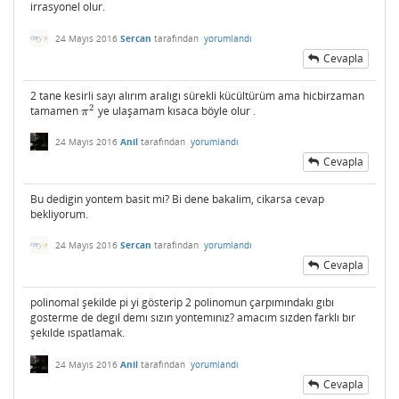
irrasyonel olur.
24 Mayıs 2016
Sercan
tarafından
yorumlandı
Cevapla
2 tane kesirli sayı alırım aralıgı sürekli kücültürüm ama hicbirzaman
2
tamamen
ye ulaşamam kısaca böyle olur .
π
2
π
24 Mayıs 2016
Anil
tarafından
yorumlandı
Cevapla
Bu dedigin yontem basit mi? Bi dene bakalim, cikarsa cevap
bekliyorum.
24 Mayıs 2016
Sercan
tarafından
yorumlandı
Cevapla
polinomal şekilde pi yi gösterip 2 polinomun çarpımındakı gıbı
gosterme de degıl demı sızın yontemınız? amacım sızden farklı bır
şekılde ıspatlamak.
24 Mayıs 2016
Anil
tarafından
yorumlandı
Cevapla