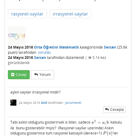
rasyonel-sayilar
irrasyonel-sayılar
24 Mayıs 2016
Orta Öğretim Matematik
kategorisinde
Sercan
(
25.6k
puan)
tarafından
soruldu
24 Mayıs 2016
Sercan
tarafından
düzenlendi
|
5.1k
kez
görüntülendi
Cevap
Yorum
aşkın sayılar irrasyonel midir?
24 Mayıs 2016
Anil
tarafından
yorumlandı
Cevapla
2
Tabi askin oldugunu gosterirsek is biter, sadece
=
/
kabulu
π
2
=
a
/
b
π
a
b
ile bunu gosterebilir miyiz? (Rasyonel sayilar uzerinde) Askin
oldugunu gosterince tum rasyonel katsayili (derece>1)
(
)
'ler
P
(
π
)
P
π