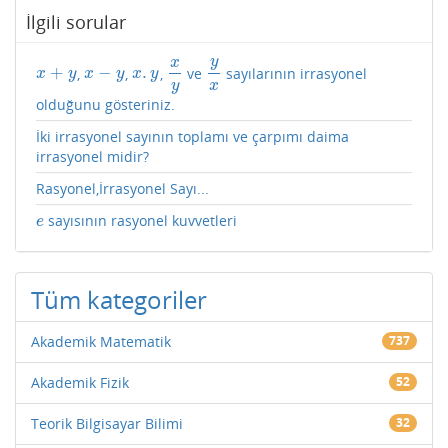
İlgili sorular
y
x
+
−
.
,
,
,
ve
sayılarının irrasyonel
x
+
y
x
−
y
x
.
y
x
y
y
x
x
y
x
y
x
y
y
x
olduğunu gösteriniz.
İki irrasyonel sayının toplamı ve çarpımı daima
irrasyonel midir?
Rasyonel,İrrasyonel Sayı...
sayısının rasyonel kuvvetleri
e
e
Tüm kategoriler
Akademik Matematik
737
Akademik Fizik
52
Teorik Bilgisayar Bilimi
32