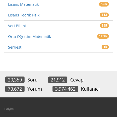
Lisans Matematik
5.6k
Lisans Teorik Fizik
112
Veri Bilimi
145
Orta Öğretim Matematik
12.7k
Serbest
1k
20,359
Soru
21,912
Cevap
73,672
Yorum
3,974,462
Kullanıcı
İletişim