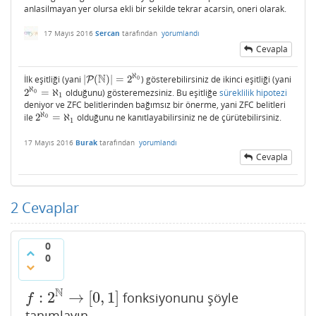
anlasilmayan yer olursa ekli bir sekilde tekrar acarsin, oneri olarak.
17 Mayıs 2016
Sercan
tarafından
yorumlandı
Cevapla
N
ℵ
İlk eşitliği (yani
|
(
)
|
=
2
) gösterebilirsiniz de ikinci eşitliği (yani
|
P
P
(
N
)
|
=
2
ℵ
0
0
ℵ
2
=
ℵ
olduğunu) gösteremezsiniz. Bu eşitliğe
süreklilik hipotezi
2
ℵ
0
=
ℵ
1
0
1
deniyor ve ZFC belitlerinden bağımsız bir önerme, yani ZFC belitleri
ℵ
ile
2
=
ℵ
olduğunu ne kanıtlayabilirsiniz ne de çürütebilirsiniz.
2
ℵ
0
=
ℵ
1
0
1
17 Mayıs 2016
Burak
tarafından
yorumlandı
Cevapla
2
Cevaplar
0
0
N
:
2
→
[
0
,
1
]
fonksiyonunu şöyle
f
:
2
N
→
[
0
,
1
]
f
tanımlayın