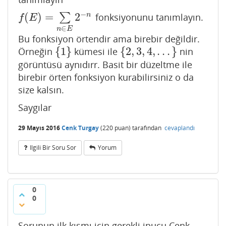
−
(
)
=
2
n
∑
fonksiyonunu tanımlayın.
f
(
E
)
=
∑
n
∈
E
2
−
n
f
E
∈
n
E
Bu fonksiyon örtendir ama birebir değildir.
{
1
}
{
2
,
3
,
4
,
.
.
.
}
Örneğin
kümesi ile
nin
{
1
}
{
2
,
3
,
4
,
.
.
.
}
görüntüsü aynıdırr. Basit bir düzeltme ile
birebir örten fonksiyon kurabilirsiniz o da
size kalsın.
Saygılar
29 Mayıs 2016
Cenk Turgay
(
220
puan)
tarafından
cevaplandı
Ilgili Bir Soru Sor
Yorum
0
0
Sorunun ilk kısmı için gerekli ipucu Cenk