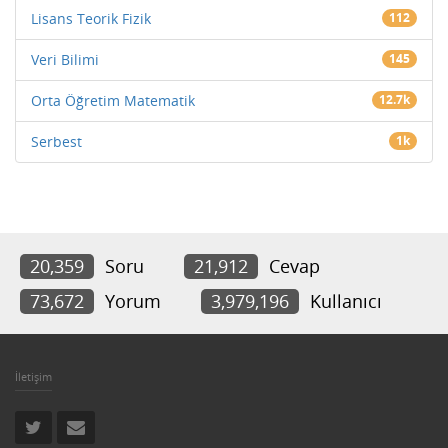
Lisans Teorik Fizik
112
Veri Bilimi
145
Orta Öğretim Matematik
12.7k
Serbest
1k
20,359
Soru
21,912
Cevap
73,672
Yorum
3,979,196
Kullanıcı
İletişim