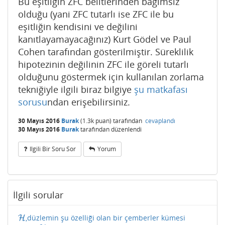
Bu eşitliğin ZFC belitlerinden bağımsız
olduğu (yani ZFC tutarlı ise ZFC ile bu
eşitliğin kendisini ve değilini
kanıtlayamayacağınız) Kurt Gödel ve Paul
Cohen tarafından gösterilmiştir. Süreklilik
hipotezinin değilinin ZFC ile göreli tutarlı
olduğunu göstermek için kullanılan zorlama
tekniğiyle ilgili biraz bilgiye
şu matkafası
sorusu
ndan erişebilirsiniz.
30 Mayıs 2016
Burak
(
1.3k
puan)
tarafından
cevaplandı
30 Mayıs 2016
Burak
tarafından
düzenlendi
Ilgili Bir Soru Sor
Yorum
İlgili sorular
,düzlemin şu özelliği olan bir çemberler kümesi
H
H