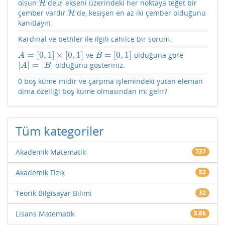
olsun:
'de,
ekseni üzerindeki her noktaya teğet bir
H
H
x
x
çember vardır.
'de, kesişen en az iki çember olduğunu
H
H
kanıtlayın.
Kardinal ve bethler ile ilgili cahilce bir sorum.
=
[
0
,
1
]
×
[
0
,
1
]
=
[
0
,
1
]
ve
olduğuna göre
A
=
[
0
,
1
]
×
[
0
,
1
]
B
=
[
0
,
1
]
A
B
|
|
=
|
|
olduğunu gösteriniz.
|
A
|
=
|
B
|
A
B
0 boş küme midir ve çarpma işlemindeki yutan eleman
olma özelliği boş küme olmasından mı gelir?
Tüm kategoriler
Akademik Matematik
737
Akademik Fizik
52
Teorik Bilgisayar Bilimi
32
Lisans Matematik
5.6k