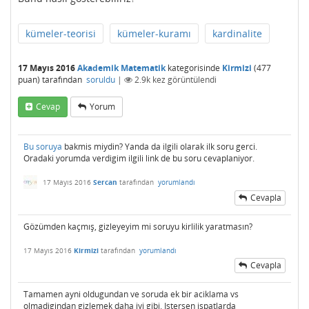
kümeler-teorisi
kümeler-kuramı
kardinalite
17 Mayıs 2016
Akademik Matematik
kategorisinde
Kirmizi
(
477
puan)
tarafından
soruldu
|
2.9k
kez görüntülendi
Cevap
Yorum
Bu soruya
bakmis miydin? Yanda da ilgili olarak ilk soru gerci.
Oradaki yorumda verdigim ilgili link de bu soru cevaplaniyor.
17 Mayıs 2016
Sercan
tarafından
yorumlandı
Cevapla
Gözümden kaçmış, gizleyeyim mi soruyu kirlilik yaratmasın?
17 Mayıs 2016
Kirmizi
tarafından
yorumlandı
Cevapla
Tamamen ayni oldugundan ve soruda ek bir aciklama vs
olmadigindan gizlemek daha iyi gibi. Istersen ispatlarda