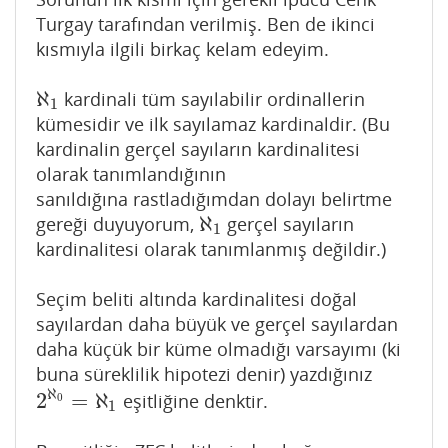
Turgay tarafından verilmiş. Ben de ikinci
kısmıyla ilgili birkaç kelam edeyim.
ℵ
kardinali tüm sayılabilir ordinallerin
ℵ
1
1
kümesidir ve ilk sayılamaz kardinaldir. (Bu
kardinalin gerçel sayıların kardinalitesi
olarak tanımlandığının
sanıldığına rastladığımdan dolayı belirtme
ℵ
gereği duyuyorum,
gerçel sayıların
ℵ
1
1
kardinalitesi olarak tanımlanmış değildir.)
Seçim beliti altında kardinalitesi doğal
sayılardan daha büyük ve gerçel sayılardan
daha küçük bir küme olmadığı varsayımı (ki
buna süreklilik hipotezi denir) yazdığınız
ℵ
2
=
ℵ
eşitliğine denktir.
2
ℵ
0
=
ℵ
1
0
1