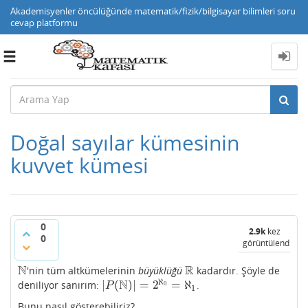
Akademisyenler öncülüğünde matematik/fizik/bilgisayar bilimleri soru
cevap platformu
Toggle
navigation
Doğal sayılar kümesinin
kuvvet kümesi
0
2.9k
kez
0
görüntülendi
N
R
'nin tüm altkümelerinin
büyüklüğü
kadardır. Şöyle de
N
R
ℵ
N
|
(
)
|
=
2
=
ℵ
deniliyor sanırım:
.
|
P
(
N
)
|
=
2
ℵ
0
=
ℵ
1
0
P
1
Bunu nasıl gösterebiliriz?