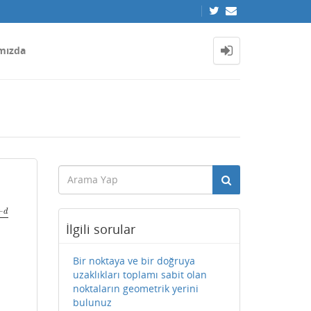
mızda
+
d
0
+
d
a
2
+
b
2
+
c
2
İlgili sorular
Bir noktaya ve bir doğruya
uzaklıkları toplamı sabit olan
noktaların geometrik yerini
bulunuz