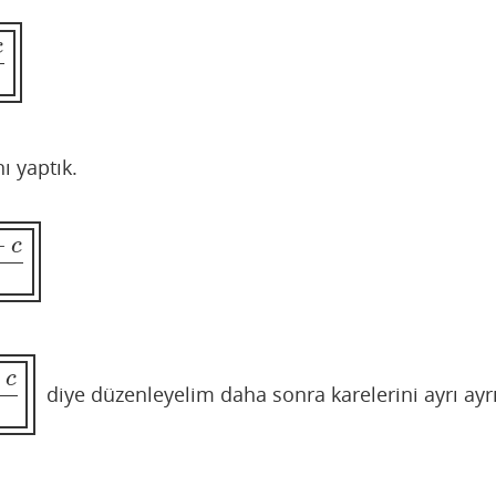
c
ı yaptık.
+
c
c
diye düzenleyelim daha sonra karelerini ayrı ayr