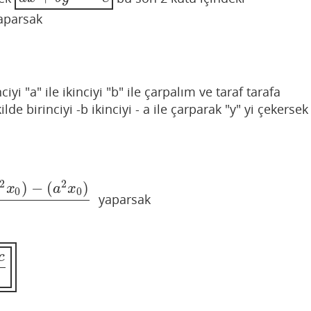
aparsak
yi "a" ile ikinciyi "b" ile çarpalım ve taraf tarafa
lde birinciyi -b ikinciyi - a ile çarparak "y" yi çekersek
2
2
)
−
(
)
x
a
x
0
0
yaparsak
)
a
2
+
b
2
c