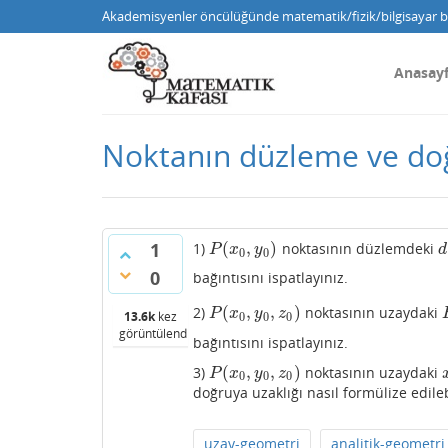
Akademisyenler öncülüğünde matematik/fizik/bilgisayar bi
Anasay
Noktanın düzleme ve doğ
(
,
)
1
1)
noktasının düzlemdeki
P
(
x
0
,
y
0
)
d
P
x
y
d
0
0
0
bağıntısını ispatlayınız.
(
,
,
)
2)
noktasının uzaydaki
P
(
x
0
,
y
0
,
z
0
)
P
x
y
z
13.6k
kez
0
0
0
görüntülendi
bağıntısını ispatlayınız.
(
,
,
)
3)
noktasının uzaydaki
P
(
x
0
,
y
0
,
z
0
)
P
x
y
z
0
0
0
doğruya uzaklığı nasıl formülize edileb
uzay-geometri
analitik-geometri