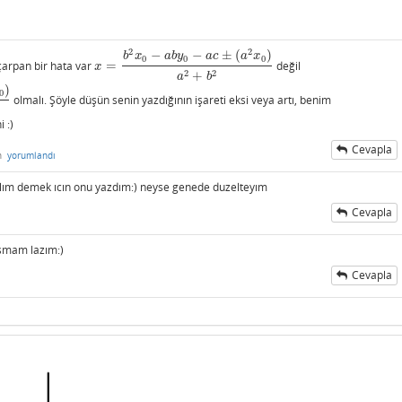
2
2
−
−
±
(
)
b
x
a
b
y
a
c
a
x
0
0
0
çarpan bir hata var
=
değil
x
=
b
2
x
0
−
a
b
y
0
−
a
c
±
(
a
2
x
0
)
a
2
+
b
2
x
2
2
+
a
b
)
0
olmalı. Şöyle düşün senin yazdığının işareti eksi veya artı, benim
 :)
Cevapla
n
yorumlandı
elım demek ıcın onu yazdım:) neyse genede duzelteyım
Cevapla
asmam lazım:)
Cevapla