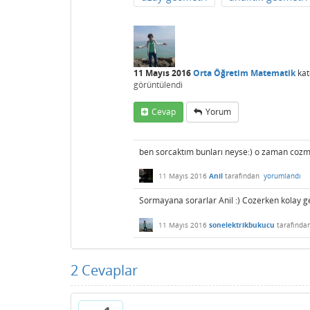
11 Mayıs 2016
Orta Öğretim Matematik
kat
görüntülendi
Cevap
Yorum
ben sorcaktım bunları neyse:) o zaman cozm
11 Mayıs 2016
Anil
tarafından
yorumlandı
Sormayana sorarlar Anil :) Cozerken kolay ge
11 Mayıs 2016
sonelektrikbukucu
tarafında
2
Cevaplar