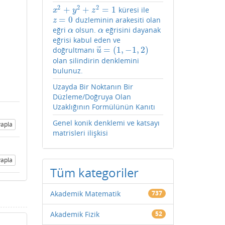
2
2
2
+
+
=
1
küresi ile
x
2
+
y
2
+
z
2
=
1
x
y
z
=
0
duzleminin arakesiti olan
z
=
0
z
eğri
olsun.
eğrisini dayanak
α
α
α
α
eğrisi kabul eden ve
⃗
=
(
1
,
−
1
,
2
)
doğrultmanı
u
→
=
(
1
,
−
1
,
2
)
u
olan silindirin denklemini
bulunuz.
Uzayda Bir Noktanın Bir
Düzleme/Doğruya Olan
Uzaklığının Formülünün Kanıtı
Genel konik denklemi ve katsayı
apla
matrisleri ilişkisi
apla
Tüm kategoriler
Akademik Matematik
737
Akademik Fizik
52