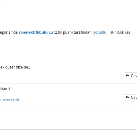
egorisinde
sonelektrikbukucu
(
2.9k
puan)
tarafından
soruldu
|
13.6k
kez
ek düşer bize de:)
Cev
lsin :)
Cev
n
yorumlandı