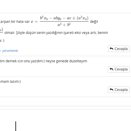
2
2
−
−
±
(
)
b
x
a
b
y
a
c
a
x
0
0
0
çarpan bir hata var
=
değil
x
=
b
2
x
0
−
a
b
y
0
−
a
c
±
(
a
2
x
0
)
a
2
+
b
2
x
2
2
+
a
b
)
0
olmalı. Şöyle düşün senin yazdığının işareti eksi veya artı, benim
 :)
Cevapla
n
yorumlandı
elım demek ıcın onu yazdım:) neyse genede duzelteyım
Cevapla
asmam lazım:)
Cevapla