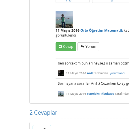
11 Mayıs 2016
Orta Öğretim Matematik
kat
görüntülendi
Cevap
Yorum
ben sorcaktım bunları neyse:) o zaman cozm
11 Mayıs 2016
Anil
tarafından
yorumlandı
Sormayana sorarlar Anil :) Cozerken kolay ge
11 Mayıs 2016
sonelektrikbukucu
tarafında
2
Cevaplar