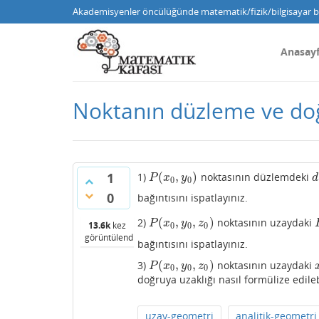
Akademisyenler öncülüğünde matematik/fizik/bilgisayar bi
Anasay
Noktanın düzleme ve doğ
(
,
)
1
1)
noktasının düzlemdeki
P
(
x
0
,
y
0
)
d
P
x
y
d
0
0
0
bağıntısını ispatlayınız.
(
,
,
)
2)
noktasının uzaydaki
P
(
x
0
,
y
0
,
z
0
)
P
x
y
z
13.6k
kez
0
0
0
görüntülendi
bağıntısını ispatlayınız.
(
,
,
)
3)
noktasının uzaydaki
P
(
x
0
,
y
0
,
z
0
)
P
x
y
z
0
0
0
doğruya uzaklığı nasıl formülize edileb
uzay-geometri
analitik-geometri