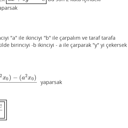
aparsak
yi "a" ile ikinciyi "b" ile çarpalım ve taraf tarafa
lde birinciyi -b ikinciyi - a ile çarparak "y" yi çekersek
2
2
)
−
(
)
x
a
x
0
0
yaparsak
)
a
2
+
b
2
c