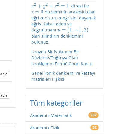
2
2
2
+
+
=
1
küresi ile
x
2
+
y
2
+
z
2
=
1
x
y
z
=
0
duzleminin arakesiti olan
z
=
0
z
eğri
olsun.
eğrisini dayanak
α
α
α
α
eğrisi kabul eden ve
⃗
=
(
1
,
−
1
,
2
)
doğrultmanı
u
→
=
(
1
,
−
1
,
2
)
u
olan silindirin denklemini
bulunuz.
Uzayda Bir Noktanın Bir
Düzleme/Doğruya Olan
Uzaklığının Formülünün Kanıtı
Genel konik denklemi ve katsayı
apla
matrisleri ilişkisi
apla
Tüm kategoriler
Akademik Matematik
737
Akademik Fizik
52