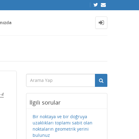
mızda
+
d
0
+
d
a
2
+
b
2
+
c
2
İlgili sorular
Bir noktaya ve bir doğruya
uzaklıkları toplamı sabit olan
noktaların geometrik yerini
bulunuz