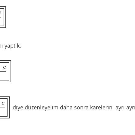
c
ı yaptık.
+
c
c
diye düzenleyelim daha sonra karelerini ayrı ayr