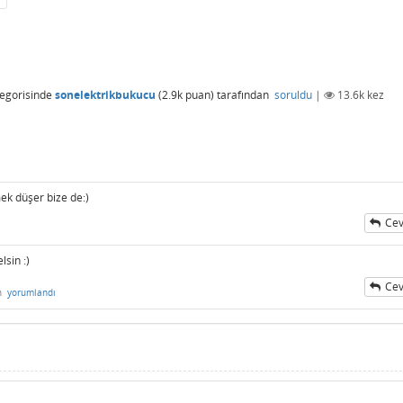
egorisinde
sonelektrikbukucu
(
2.9k
puan)
tarafından
soruldu
|
13.6k
kez
ek düşer bize de:)
Cev
lsin :)
Cev
n
yorumlandı