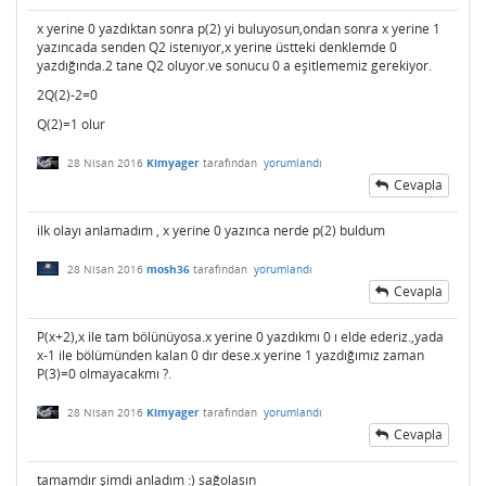
x yerine 0 yazdıktan sonra p(2) yi buluyosun,ondan sonra x yerine 1
yazıncada senden Q2 istenıyor,x yerine üstteki denklemde 0
yazdığında.2 tane Q2 oluyor.ve sonucu 0 a eşitlememiz gerekiyor.
2Q(2)-2=0
Q(2)=1 olur
28 Nisan 2016
Kimyager
tarafından
yorumlandı
Cevapla
ilk olayı anlamadım , x yerine 0 yazınca nerde p(2) buldum
28 Nisan 2016
mosh36
tarafından
yorumlandı
Cevapla
P(x+2),x ile tam bölünüyosa.x yerine 0 yazdıkmı 0 ı elde ederiz.,yada
x-1 ile bölümünden kalan 0 dır dese.x yerine 1 yazdığımız zaman
P(3)=0 olmayacakmı ?.
28 Nisan 2016
Kimyager
tarafından
yorumlandı
Cevapla
tamamdır şimdi anladım :) sağolasın