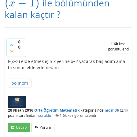
(
−
1
)
ile bölümünden
(
x
−
1
)
x
kalan kaçtır ?
0
1.6k
kez
0
görüntülendi
P(x+2) elde etmek için x yerine x+2 yazarak başladım ama
bi sonuc elde edemedim
polinom
28 Nisan 2016
Orta Öğretim Matematik
kategorisinde
mosh36
(
2.1k
puan)
tarafından
soruldu
|
1.6k
kez görüntülendi
Cevap
Yorum