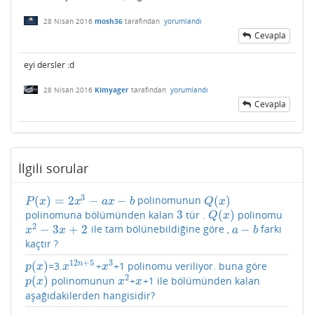
28 Nisan 2016
mosh36
tarafından
yorumlandı
Cevapla
eyi dersler :d
28 Nisan 2016
Kimyager
tarafından
yorumlandı
Cevapla
İlgili sorular
3
(
)
=
2
−
−
(
)
polinomunun
P
(
x
)
=
2
x
3
−
a
x
−
b
Q
(
x
)
P
x
x
a
x
b
Q
x
3
(
)
polinomuna bölümünden kalan
tür .
polinomu
3
Q
(
x
)
Q
x
2
−
3
+
2
−
ile tam bölünebildiğine göre ,
farkı
x
2
−
3
x
+
2
a
−
b
x
x
a
b
kaçtır ?
12
+
5
3
(
)
n
=3.
+
+1 polinomu veriliyor. buna göre
p
(
x
)
x
12
n
+
5
x
3
p
x
x
x
2
(
)
polinomunun
+
+1 ile bölümünden kalan
p
(
x
)
x
2
x
p
x
x
x
aşağıdakilerden hangisidir?