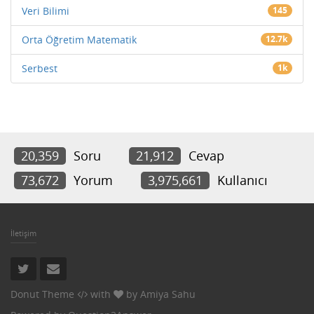
Veri Bilimi
145
Orta Öğretim Matematik
12.7k
Serbest
1k
20,359
Soru
21,912
Cevap
73,672
Yorum
3,975,661
Kullanıcı
İletişim
Donut Theme
with
by
Amiya Sahu