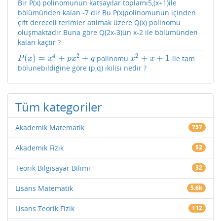
Bir P(x) polinomunun katsayılar toplamı5,(x+1)ile
bölümünden kalan -7 dir.Bu P(x)polinomunun içinden
çift dereceli terimler atılmak üzere Q(x) polinomu
oluşmaktadır.Buna göre Q(2x-3)ün x-2 ile bölümünden
kalan kaçtır ?
4
2
2
(
)
=
+
+
+
+
1
polinomu
ile tam
P
(
x
)
=
x
4
+
p
x
2
+
q
x
2
+
x
+
1
P
x
x
p
x
q
x
x
bölünebildiğine göre (p,q) ikilisi nedir ?
Tüm kategoriler
Akademik Matematik
737
Akademik Fizik
52
Teorik Bilgisayar Bilimi
32
Lisans Matematik
5.6k
Lisans Teorik Fizik
112