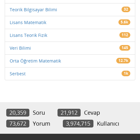
Teorik Bilgisayar Bilimi
32
Lisans Matematik
5.6k
Lisans Teorik Fizik
112
Veri Bilimi
145
Orta Öğretim Matematik
12.7k
Serbest
1k
20,359
Soru
21,912
Cevap
73,672
Yorum
3,974,715
Kullanıcı