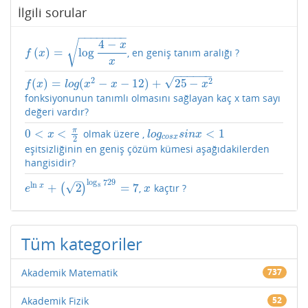
İlgili sorular
−
−
−
−
−
−
−
−
4
−
√
x
(
)
=
log
, en geniş tanım aralığı ?
f
(
x
)
=
log
4
−
x
x
f
x
x
−
−
−
−
−
−
√
2
2
(
)
=
(
−
−
12
)
+
25
−
f
(
x
)
=
l
o
g
(
x
2
−
x
−
12
)
+
25
−
x
2
f
x
l
o
g
x
x
x
fonksiyonunun tanımlı olmasını sağlayan kaç x tam sayı
değeri vardır?
π
0
<
<
<
1
olmak üzere ,
0
<
x
<
π
2
l
o
g
c
o
s
x
s
i
n
x
<
1
x
l
o
g
s
i
n
x
c
o
s
x
2
eşitsizliğinin en geniş çözüm kümesi aşağıdakilerden
hangisidir?
–
log
729
ln
√
+
2
=
7
x
8
(
)
,
kaçtır ?
e
ln
x
+
(
2
)
log
8
729
=
7
x
e
x
Tüm kategoriler
Akademik Matematik
737
Akademik Fizik
52