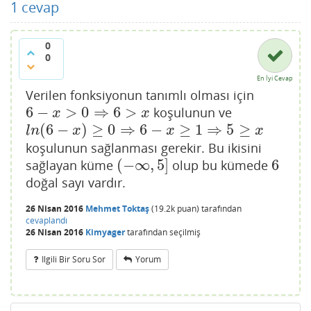
1
cevap
0
0
En İyi Cevap
Verilen fonksiyonun tanımlı olması için
6
−
>
0
⇒
6
>
koşulunun ve
6
−
x
>
0
⇒
6
>
x
x
x
(
6
−
)
≥
0
⇒
6
−
≥
1
⇒
5
≥
l
n
(
6
−
x
)
≥
0
⇒
6
−
x
≥
1
⇒
5
≥
x
l
n
x
x
x
koşulunun sağlanması gerekir. Bu ikisini
(
−
∞
,
5
]
6
sağlayan küme
olup bu kümede
(
−
∞
,
5
]
6
doğal sayı vardır.
26 Nisan 2016
Mehmet Toktaş
(
19.2k
puan)
tarafından
cevaplandı
26 Nisan 2016
Kimyager
tarafından
seçilmiş
Ilgili Bir Soru Sor
Yorum