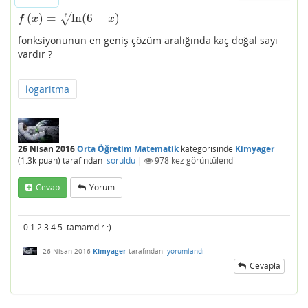
−
−
−
−
−
−
−
(
)
=
ln
(
6
−
)
√
6
f
(
x
)
=
ln
(
6
−
x
)
6
f
x
x
fonksiyonunun en geniş çözüm aralığında kaç doğal sayı
vardır ?
logaritma
26 Nisan 2016
Orta Öğretim Matematik
kategorisinde
Kimyager
(
1.3k
puan)
tarafından
soruldu
|
978
kez görüntülendi
Cevap
Yorum
0 1 2 3 4 5 tamamdır :)
26 Nisan 2016
Kimyager
tarafından
yorumlandı
Cevapla